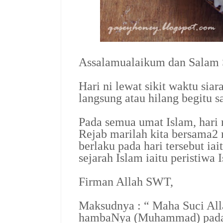
Assalamualaikum dan Salam S
Hari ni lewat sikit waktu siar
langsung atau hilang begitu s
Pada semua umat Islam, hari
Rejab marilah kita bersama2 
berlaku pada hari tersebut ia
sejarah Islam iaitu peristiw
Firman Allah SWT,
Maksudnya : “ Maha Suci All
hambaNya (Muhammad) pada 