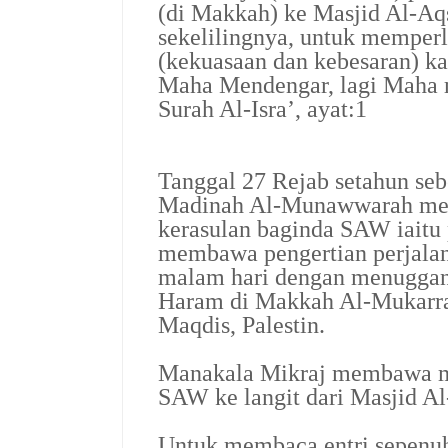
(di Makkah) ke Masjid Al-Aqs
sekelilingnya, untuk memper
(kekuasaan dan kebesaran) k
Maha Mendengar, lagi Maha 
Surah Al-Isra’, ayat:1
Tanggal 27 Rejab setahun se
Madinah Al-Munawwarah menc
kerasulan baginda SAW iaitu p
membawa pengertian perjal
malam hari dengan menuggang
Haram di Makkah Al-Mukarra
Maqdis, Palestin.
Manakala Mikraj membawa 
SAW ke langit dari Masjid Al
Untuk membaca entri sepenuh