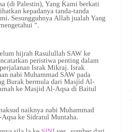
a (di Palestin), Yang Kami berkati
lihatkan kepadanya tanda-tanda
ami. Sesungguhnya Allah jualah Yang
mengetahui ”.
belum hijrah Rasulullah SAW ke
atatkan peristiwa penting dalam
erjalanan Israk Mikraj. Israk
anan nabi Muhammad SAW pada
 Burak bermula dari Masjid Al-
mah ke Masjid Al-Aqsa di Baitul
maksud naiknya nabi Muhammad
-Aqsa ke Sidratul Muntaha.
nya sila la ke
SINI
yer...sumber dari