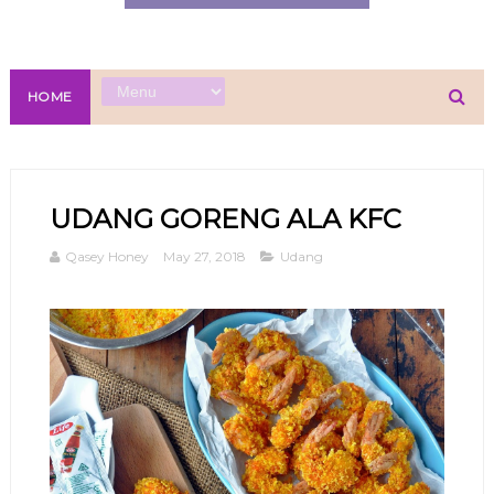
HOME
UDANG GORENG ALA KFC
Qasey Honey
May 27, 2018
Udang