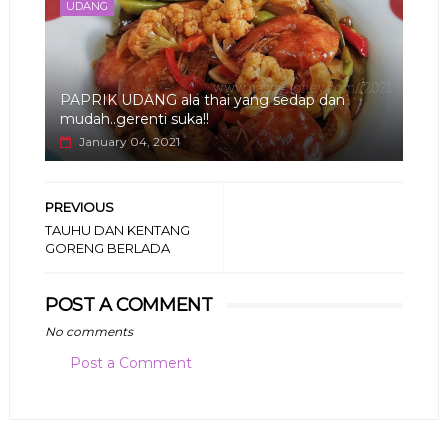
UDANG
PAPRIK UDANG ala thai yang sedap dan
mudah..gerenti suka!!
January 04, 2021
PREVIOUS
TAUHU DAN KENTANG
GORENG BERLADA
POST A COMMENT
No comments
Post a Comment