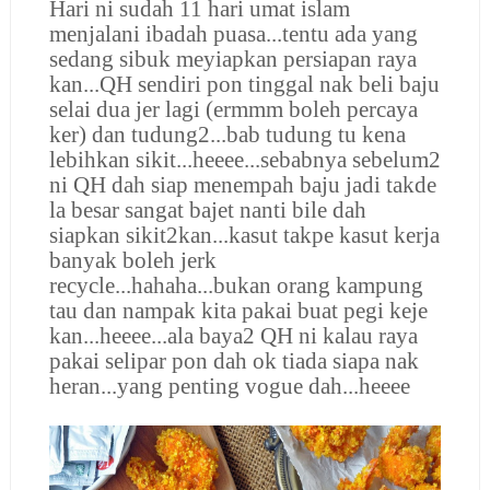
Hari ni sudah 11 hari umat islam
menjalani ibadah puasa...tentu ada yang
sedang sibuk meyiapkan persiapan raya
kan...QH sendiri pon tinggal nak beli baju
selai dua jer lagi (ermmm boleh percaya
ker) dan tudung2...bab tudung tu kena
lebihkan sikit...heeee...sebabnya sebelum2
ni QH dah siap menempah baju jadi takde
la besar sangat bajet nanti bile dah
siapkan sikit2kan...kasut takpe kasut kerja
banyak boleh jerk
recycle...hahaha...bukan orang kampung
tau dan nampak kita pakai buat pegi keje
kan...heeee...ala baya2 QH ni kalau raya
pakai selipar pon dah ok tiada siapa nak
heran...yang penting vogue dah...heeee