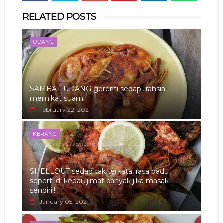
Whats
RELATED POSTS
app
UDANG
SAMBAL UDANG gerenti sedap...rahsia
memikat suami
February 22, 2021
KERANG
SHELLOUT sedap tak terkata, rasa padu
seperti di kedai...jimat banyak jika masak
sendiri!!!
January 05, 2021