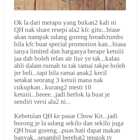
Ok la dari merapu yang bukan2 kali ni
QH nak share resepi ala2 kfc gitu...biase
akan nampak udang goreng breadcrumbs
bila kfc buat special promotion kan...biasa
ianya limited dan harganya berape ketuiii
jaa dah boleh telan air liur ye tak...kalau
ahli dalam rumah tu tak ramai takpe boleh
jer beli...tapi bila ramai anak2 kecil
setakat seorang 3 ketuii mana nak
cukupkan...kurang2 mesti 10
ketuiii...heeee...jadi herlok la buat je
sendiri versi ala2 ni...
Kebetulan QH ke pasar Chow Kit...jadi
borong je la udang sekilo dan sekilo juga
QH buat goreng...puas hati dapat makan
banyak...sesambil berehat2 tengok tv