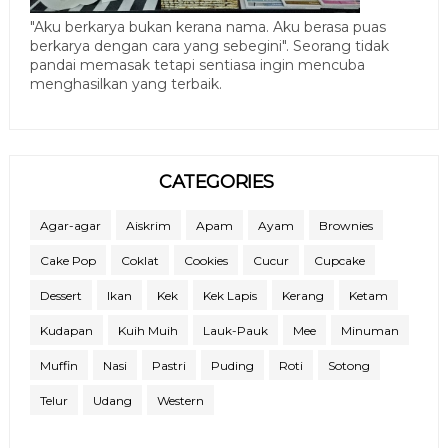
"Aku berkarya bukan kerana nama. Aku berasa puas
berkarya dengan cara yang sebegini". Seorang tidak
pandai memasak tetapi sentiasa ingin mencuba
menghasilkan yang terbaik.
CATEGORIES
Agar-agar
Aiskrim
Apam
Ayam
Brownies
Cake Pop
Coklat
Cookies
Cucur
Cupcake
Dessert
Ikan
Kek
Kek Lapis
Kerang
Ketam
Kudapan
Kuih Muih
Lauk-Pauk
Mee
Minuman
Muffin
Nasi
Pastri
Puding
Roti
Sotong
Telur
Udang
Western