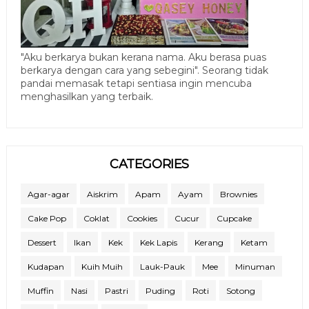
"Aku berkarya bukan kerana nama. Aku berasa puas
berkarya dengan cara yang sebegini". Seorang tidak
pandai memasak tetapi sentiasa ingin mencuba
menghasilkan yang terbaik.
CATEGORIES
Agar-agar
Aiskrim
Apam
Ayam
Brownies
Cake Pop
Coklat
Cookies
Cucur
Cupcake
Dessert
Ikan
Kek
Kek Lapis
Kerang
Ketam
Kudapan
Kuih Muih
Lauk-Pauk
Mee
Minuman
Muffin
Nasi
Pastri
Puding
Roti
Sotong