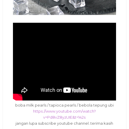
boba milk pearls / tapioca pearls / bebola tepung ubi
https://www.youtube.com/watch?
v=Pd8vZ8yzUIE&t=142s
jangan lupa subscribe youtube channel..terima kasih