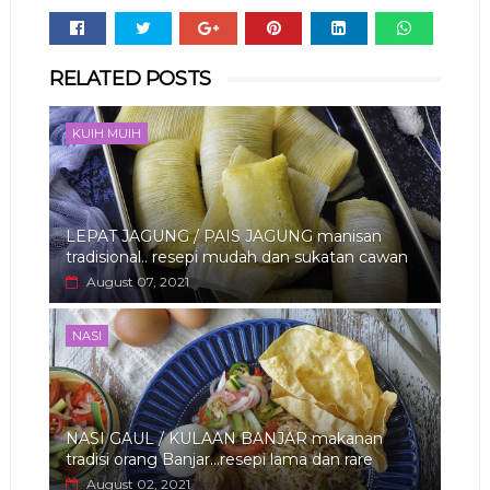
Whats
RELATED POSTS
app
KUIH MUIH
LEPAT JAGUNG / PAIS JAGUNG manisan
tradisional.. resepi mudah dan sukatan cawan
August 07, 2021
NASI
NASI GAUL / KULAAN BANJAR makanan
tradisi orang Banjar...resepi lama dan rare
August 02, 2021