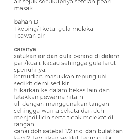
air sejuk secukupnya setelah pearl
masak
bahan D
1 keping/1 ketul gula melaka
1 cawan air
caranya
satukan air dan gula perang di dalam
pan/kuali. kacau sehingga gula larut
spenuhnya.
kemudian masukkan tepung ubi
sedikit demi sedikit.
tukarkan ke dalam bekas lain dan
letakkan pewarna hitam
uli dengan menggunakan tangan
sehingga warna sekata dan doh
menjadi licin serta tidak melekat di
tangan.
canai doh setebal 1/2 inci dan bulatkan
kecil2. taburkan sedikit tepung ubi