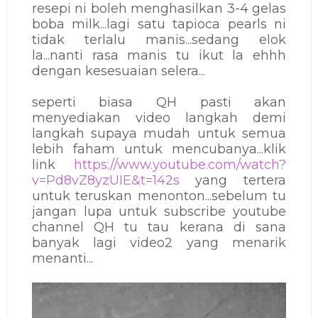
resepi ni boleh menghasilkan 3-4 gelas
boba milk...lagi satu tapioca pearls ni
tidak terlalu manis...sedang elok
la...nanti rasa manis tu ikut la ehhh
dengan kesesuaian selera...
seperti biasa QH pasti akan
menyediakan video langkah demi
langkah supaya mudah untuk semua
lebih faham untuk mencubanya...klik
link
https://www.youtube.com/watch?
v=Pd8vZ8yzUIE&t=142s
yang tertera
untuk teruskan menonton...sebelum tu
jangan lupa untuk subscribe youtube
channel QH tu tau kerana di sana
banyak lagi video2 yang menarik
menanti...