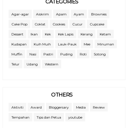
CATEGORIES
Agar-agar
Aiskrim
Apam
Ayam
Brownies
Cake Pop
Coklat
Cookies
Cucur
Cupcake
Dessert
Ikan
Kek
Kek Lapis
Kerang
Ketam
Kudapan
Kuih Muih
Lauk-Pauk
Mee
Minuman
Muffin
Nasi
Pastri
Puding
Roti
Sotong
Telur
Udang
Western
OTHERS
Aktiviti
Award
Bloggersary
Media
Review
Tempahan
Tips dan Petua
youtube