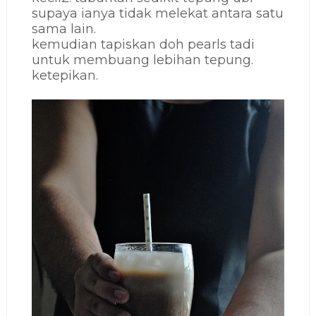
supaya ianya tidak melekat antara satu
sama lain.
kemudian tapiskan doh pearls tadi
untuk membuang lebihan tepung.
ketepikan.