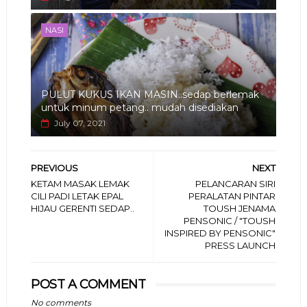
NASI
PULUT KUKUS IKAN MASIN..sedap berlemak
untuk minum petang.. mudah disediakan
July 07, 2021
PREVIOUS
NEXT
KETAM MASAK LEMAK
PELANCARAN SIRI
CILI PADI LETAK EPAL
PERALATAN PINTAR
HIJAU GERENTI SEDAP..
TOUSH JENAMA
PENSONIC / "TOUSH
INSPIRED BY PENSONIC"
PRESS LAUNCH
POST A COMMENT
No comments