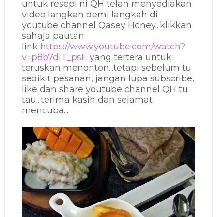
untuk resepi ni QH telah menyediakan
video langkah demi langkah di
youtube channel Qasey Honey...klikkan
sahaja pautan
link
https://www.youtube.com/watch?
v=p8b7dIT_psE
yang tertera untuk
teruskan menonton...tetapi sebelum tu
sedikit pesanan, jangan lupa subscribe,
like dan share youtube channel QH tu
tau...terima kasih dan selamat
mencuba...