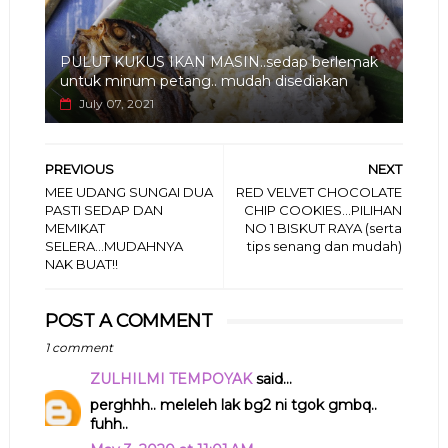
PULUT KUKUS IKAN MASIN..sedap berlemak
untuk minum petang.. mudah disediakan
July 07, 2021
PREVIOUS
NEXT
MEE UDANG SUNGAI DUA
RED VELVET CHOCOLATE
PASTI SEDAP DAN
CHIP COOKIES...PILIHAN
MEMIKAT
NO 1 BISKUT RAYA (serta
SELERA...MUDAHNYA
tips senang dan mudah)
NAK BUAT!!
POST A COMMENT
1 comment
ZULHILMI TEMPOYAK
said...
perghhh.. meleleh lak bg2 ni tgok gmbq..
fuhh..