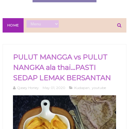
HOME
PULUT MANGGA vs PULUT
NANGKA ala thai...PASTI
SEDAP LEMAK BERSANTAN
Qasey Honey
May 01, 2020
Kudapan
,
youtube