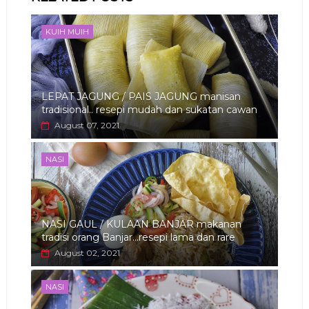
app
KUIH MUIH
LEPAT JAGUNG / PAIS JAGUNG manisan
tradisional.. resepi mudah dan sukatan cawan
August 07, 2021
NASI
NASI GAUL / KULAAN BANJAR makanan
tradisi orang Banjar...resepi lama dan rare
August 02, 2021
NASI