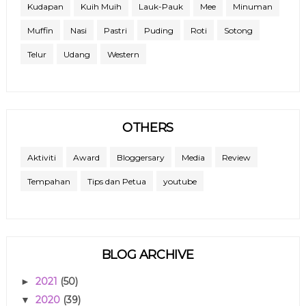
Kudapan
Kuih Muih
Lauk-Pauk
Mee
Minuman
Muffin
Nasi
Pastri
Puding
Roti
Sotong
Telur
Udang
Western
OTHERS
Aktiviti
Award
Bloggersary
Media
Review
Tempahan
Tips dan Petua
youtube
BLOG ARCHIVE
2021
(50)
►
2020
(39)
▼