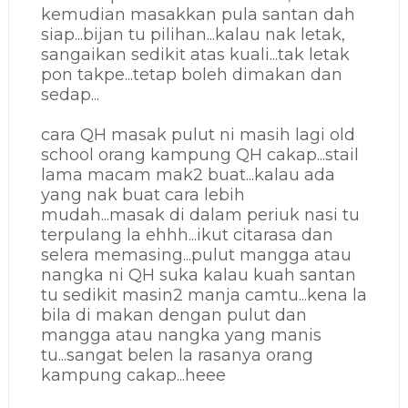
kemudian masakkan pula santan dah
siap...bijan tu pilihan...kalau nak letak,
sangaikan sedikit atas kuali...tak letak
pon takpe...tetap boleh dimakan dan
sedap...
cara QH masak pulut ni masih lagi old
school orang kampung QH cakap...stail
lama macam mak2 buat...kalau ada
yang nak buat cara lebih
mudah...masak di dalam periuk nasi tu
terpulang la ehhh...ikut citarasa dan
selera memasing...pulut mangga atau
nangka ni QH suka kalau kuah santan
tu sedikit masin2 manja camtu...kena la
bila di makan dengan pulut dan
mangga atau nangka yang manis
tu...sangat belen la rasanya orang
kampung cakap...heee