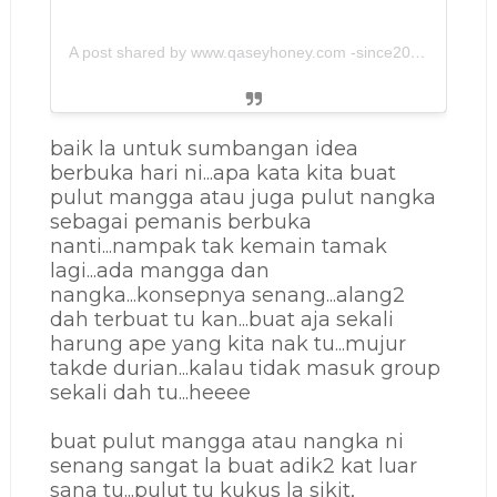
A post shared by www.qaseyhoney.com -since2011 (@qaseyhoney)
baik la untuk sumbangan idea
berbuka hari ni...apa kata kita buat
pulut mangga atau juga pulut nangka
sebagai pemanis berbuka
nanti...nampak tak kemain tamak
lagi...ada mangga dan
nangka...konsepnya senang...alang2
dah terbuat tu kan...buat aja sekali
harung ape yang kita nak tu...mujur
takde durian...kalau tidak masuk group
sekali dah tu...heeee
buat pulut mangga atau nangka ni
senang sangat la buat adik2 kat luar
sana tu...pulut tu kukus la sikit,