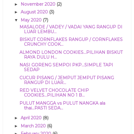
November 2020
(2)
►
August 2020
(3)
►
May 2020
(7)
▼
MASALODE / VADEY / VADAI YANG RANGUP DI
LUAR LEMBU...
BISKUT CORNFLAKES RANGUP / CORNFLAKES
CRUNCHY COOK...
ALMOND LONDON COOKIES...PILIHAN BISKUT
RAYA DULU H...
NASI GORENG SEMPOI PKP...SIMPLE TAPI
SEDAP
CUCUR PISANG / JEMPUT JEMPUT PISANG
RANGUP DI LUAR...
RED VELVET CHOCOLATE CHIP
COOKIES...PILIHAN NO 1 B...
PULUT MANGGA vs PULUT NANGKA ala
thai...PASTI SEDA...
April 2020
(8)
►
March 2020
(6)
►
February 2020
(6)
►