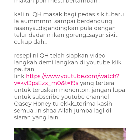
makan pon mesti bertambah...
kali ni QH masak bagi pedas sikit...baru
la aummmm...sampai berdengung
rasanya...digandingkan pula dengan
telur dadar n ikan goreng...sayur sikit
cukup dah...
resepi ni QH telah siapkan video
langkah demi langkah di youtube klik
pautan
link
https://www.youtube.com/watch?
v=kyDpsEzx_m0&t=19s
yang tertera
untuk teruskan menonton...jangan lupa
untuk subscribe youtube channel
Qasey Honey tu ekkk...terima kasih
semua...in shaa Allah jumpa lagi di
siaran yang lain...