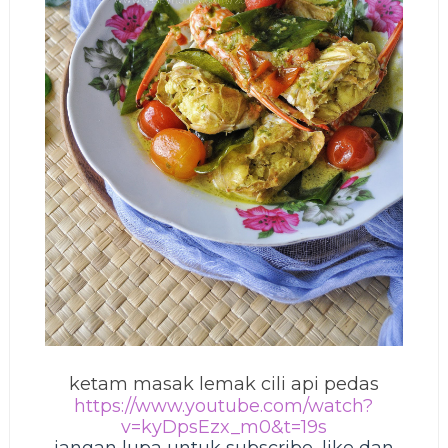
ketam masak lemak cili api pedas
https://www.youtube.com/watch?
v=kyDpsEzx_m0&t=19s