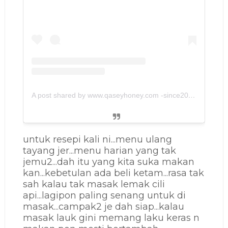
A post shared by www.qaseyhoney.com -since2011 (@qaseyhoney)
untuk resepi kali ni...menu ulang
tayang jer...menu harian yang tak
jemu2...dah itu yang kita suka makan
kan...kebetulan ada beli ketam...rasa tak
sah kalau tak masak lemak cili
api...lagipon paling senang untuk di
masak...campak2 je dah siap...kalau
masak lauk gini memang laku keras n