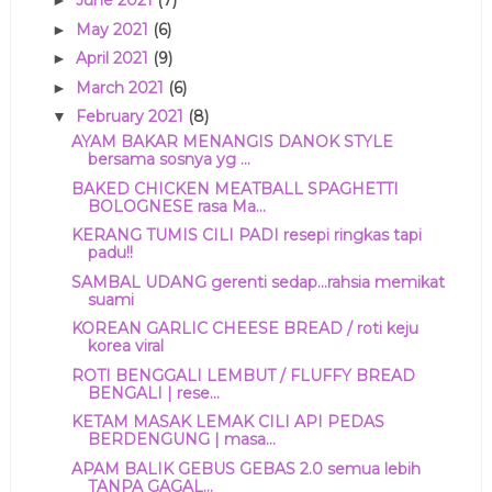
June 2021
(7)
►
May 2021
(6)
►
April 2021
(9)
►
March 2021
(6)
►
February 2021
(8)
▼
AYAM BAKAR MENANGIS DANOK STYLE
bersama sosnya yg ...
BAKED CHICKEN MEATBALL SPAGHETTI
BOLOGNESE rasa Ma...
KERANG TUMIS CILI PADI resepi ringkas tapi
padu!!
SAMBAL UDANG gerenti sedap...rahsia memikat
suami
KOREAN GARLIC CHEESE BREAD / roti keju
korea viral
ROTI BENGGALI LEMBUT / FLUFFY BREAD
BENGALI | rese...
KETAM MASAK LEMAK CILI API PEDAS
BERDENGUNG | masa...
APAM BALIK GEBUS GEBAS 2.0 semua lebih
TANPA GAGAL...