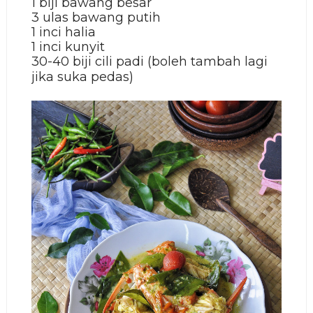
1 biji bawang besar
3 ulas bawang putih
1 inci halia
1 inci kunyit
30-40 biji cili padi (boleh tambah lagi
jika suka pedas)