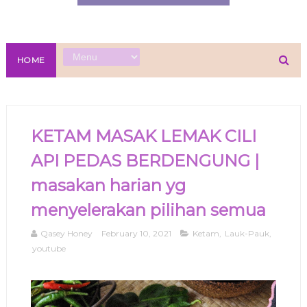
HOME
KETAM MASAK LEMAK CILI
API PEDAS BERDENGUNG |
masakan harian yg
menyelerakan pilihan semua
Qasey Honey
February 10, 2021
Ketam
,
Lauk-Pauk
,
youtube