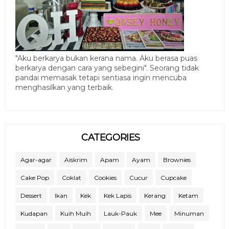
"Aku berkarya bukan kerana nama. Aku berasa puas
berkarya dengan cara yang sebegini". Seorang tidak
pandai memasak tetapi sentiasa ingin mencuba
menghasilkan yang terbaik.
CATEGORIES
Agar-agar
Aiskrim
Apam
Ayam
Brownies
Cake Pop
Coklat
Cookies
Cucur
Cupcake
Dessert
Ikan
Kek
Kek Lapis
Kerang
Ketam
Kudapan
Kuih Muih
Lauk-Pauk
Mee
Minuman