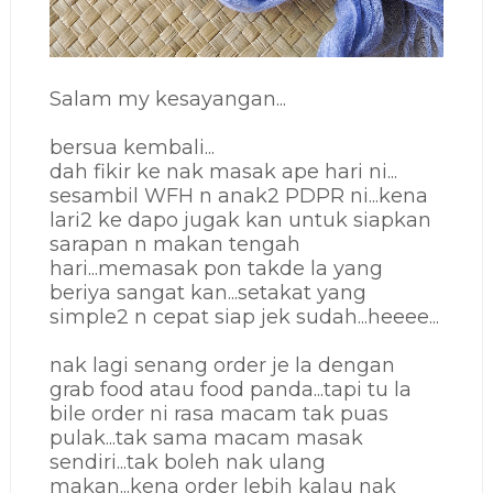
Salam my kesayangan...
bersua kembali...
dah fikir ke nak masak ape hari ni...
sesambil WFH n anak2 PDPR ni...kena
lari2 ke dapo jugak kan untuk siapkan
sarapan n makan tengah
hari...memasak pon takde la yang
beriya sangat kan...setakat yang
simple2 n cepat siap jek sudah...heeee...
nak lagi senang order je la dengan
grab food atau food panda...tapi tu la
bile order ni rasa macam tak puas
pulak...tak sama macam masak
sendiri...tak boleh nak ulang
makan...kena order lebih kalau nak