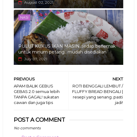
August 02, 2021
NASI
PULUT KUKUS IKAN MASIN..sedap berlemak
untuk minum petang.. mudah disediakan
July 07, 2021
PREVIOUS
NEXT
APAM BALIK GEBUS
ROTI BENGGALI LEMBUT /
GEBAS 2.0 semua lebih
FLUFFY BREAD BENGALI |
TANPA GAGAL! sukatan
resepi yang senang..pasti
cawan dan juga tips
jadi!
POST A COMMENT
No comments