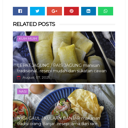
Whats
RELATED POSTS
app
KUIH MUIH
LEPAT JAGUNG / PAIS JAGUNG manisan
tradisional.. resepi mudah dan sukatan cawan
August 07, 2021
NASI
NASI GAUL / KULAAN BANJAR makanan
tradisi orang Banjar...resepi lama dan rare