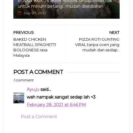
PULUT KUKUS IKAN MASIN..sedap berlemak
untuk minum petang.. mudah disediakan
July 07, 2021
PREVIOUS
NEXT
BAKED CHICKEN
PIZZA ROTI GUNTING
MEATBALL SPAGHETTI
VIRAL tanpa oven yang
BOLOGNESE rasa
mudah dan sedap..
Malaysia
POST A COMMENT
1 comment
Ayu.ju
said...
wah nampak sangat sedap lah <3
February 28, 2021 at 6:46 PM
Post a Comment