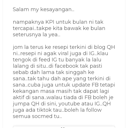
Salam my kesayangan...
nampaknya KPI untuk bulan ni tak
tercapai...takpe kita bawak ke bulan
seterusnya la yea...
jom la terus ke resepi terkini di blog QH
ni...resepi ni agak viral juga di IG...klau
tengok di feed IG tu banyak la lalu
lalang di situ...di facebook tak pasti
sebab dah lama tak singgah ke
sana...tak tahu dah ape yang terkini di
sana...cuba juga untuk update FB tetapi
kekangan masa masih tak dapat lagi
aktif di sana...walau tiada di FB boleh je
jumpa QH di sini, youtube atau IG...QH
juga ada tiktok tau...boleh la follow
semua socmed tu...