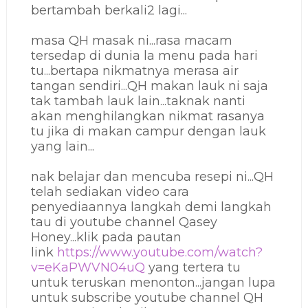
bertambah berkali2 lagi...
masa QH masak ni...rasa macam
tersedap di dunia la menu pada hari
tu...bertapa nikmatnya merasa air
tangan sendiri...QH makan lauk ni saja
tak tambah lauk lain...taknak nanti
akan menghilangkan nikmat rasanya
tu jika di makan campur dengan lauk
yang lain...
nak belajar dan mencuba resepi ni...QH
telah sediakan video cara
penyediaannya langkah demi langkah
tau di youtube channel Qasey
Honey...klik pada pautan
link
https://www.youtube.com/watch?
v=eKaPWVN04uQ
yang tertera tu
untuk teruskan menonton...jangan lupa
untuk subscribe youtube channel QH