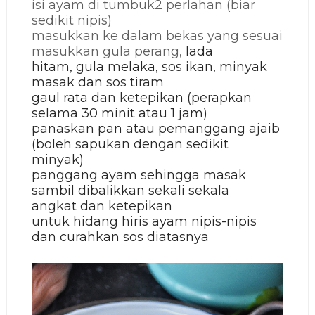
isi ayam di tumbuk2 perlahan (biar
sedikit nipis)
masukkan ke dalam bekas yang sesuai
masukkan gula perang,
lada
hitam,
gula melaka,
sos ikan,
minyak
masak dan
sos tiram
gaul rata dan ketepikan (perapkan
selama 30 minit atau 1 jam)
panaskan pan atau pemanggang ajaib
(boleh sapukan dengan sedikit
minyak)
panggang ayam sehingga masak
sambil dibalikkan sekali sekala
angkat dan ketepikan
untuk hidang hiris ayam nipis-nipis
dan curahkan sos diatasnya