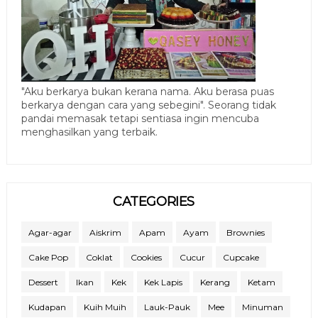
"Aku berkarya bukan kerana nama. Aku berasa puas
berkarya dengan cara yang sebegini". Seorang tidak
pandai memasak tetapi sentiasa ingin mencuba
menghasilkan yang terbaik.
CATEGORIES
Agar-agar
Aiskrim
Apam
Ayam
Brownies
Cake Pop
Coklat
Cookies
Cucur
Cupcake
Dessert
Ikan
Kek
Kek Lapis
Kerang
Ketam
Kudapan
Kuih Muih
Lauk-Pauk
Mee
Minuman