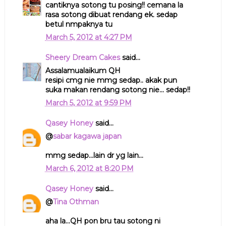
cantiknya sotong tu posing!! cemana la
rasa sotong dibuat rendang ek. sedap
betul nmpaknya tu
March 5, 2012 at 4:27 PM
Sheery Dream Cakes
said...
Assalamualaikum QH
resipi cmg nie mmg sedap.. akak pun
suka makan rendang sotong nie... sedap!!
March 5, 2012 at 9:59 PM
Qasey Honey
said...
@
sabar kagawa japan
mmg sedap...lain dr yg lain...
March 6, 2012 at 8:20 PM
Qasey Honey
said...
@
Tina Othman
aha la...QH pon bru tau sotong ni