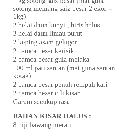
1 kg sotong saiz besar (mat guna
sotong memang saiz besar 2 ekor =
1kg)
2 helai daun kunyit, hiris halus
3 helai daun limau purut
2 keping asam gelugor
2 camca besar kerisik
2 camca besar gula melaka
100 ml pati santan (mat guna santan
kotak)
2 camca besar penuh rempah kari
2 camca besar cili kisar
Garam secukup rasa
BAHAN KISAR HALUS :
8 biji bawang merah