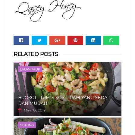
Whats
RELATED POSTS
app
LAUK-PAUK
BROKOLI TUMIS SOS TIRAM YANG SEDAP
DAN MUDAH
May 18, 2019
SOTONG