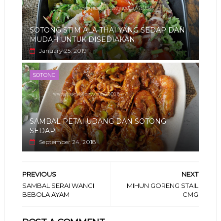
SOTONG STIM ALA THAI YANG SEDAP DAN
MUDAH UNTUK DISEDIAKAN
January 25, 2019
SOTONG
SAMBAL PETAI UDANG DAN SOTONG
SEDAP
September 24, 2018
PREVIOUS
NEXT
SAMBAL SERAI WANGI
MIHUN GORENG STAIL
BEBOLA AYAM
CMG