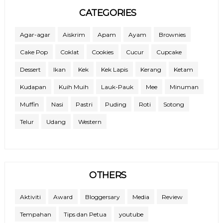
CATEGORIES
Agar-agar
Aiskrim
Apam
Ayam
Brownies
Cake Pop
Coklat
Cookies
Cucur
Cupcake
Dessert
Ikan
Kek
Kek Lapis
Kerang
Ketam
Kudapan
Kuih Muih
Lauk-Pauk
Mee
Minuman
Muffin
Nasi
Pastri
Puding
Roti
Sotong
Telur
Udang
Western
OTHERS
Aktiviti
Award
Bloggersary
Media
Review
Tempahan
Tips dan Petua
youtube