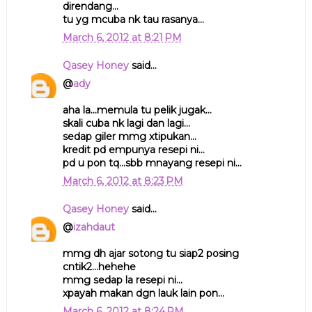
direndang...
tu yg mcuba nk tau rasanya...
March 6, 2012 at 8:21 PM
Qasey Honey
said...
@
ady
aha la...memula tu pelik jugak...
skali cuba nk lagi dan lagi...
sedap giler mmg xtipukan...
kredit pd empunya resepi ni...
pd u pon tq...sbb mnayang resepi ni...
March 6, 2012 at 8:23 PM
Qasey Honey
said...
@
izahdaut
mmg dh ajar sotong tu siap2 posing
cntik2...hehehe
mmg sedap la resepi ni...
xpayah makan dgn lauk lain pon...
March 6, 2012 at 8:24 PM