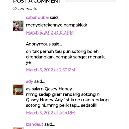
POST A COMMENT
10 comments
sabar dubai
said...
menyelerekannye nampakkkk
March 5, 2012 at 1:12 PM
Anonymous said...
oh tak pernah tau pun sotong boleh
direndangkan, nampak sangat menarik
ye
March 5, 2012 at 2:50 PM
ady
said...
as-salam Qasey Honey
mmg sedap gilerr rendang sotong ni
Qasey Honey..Ady 1st time mkn rendang
sotong ni..mmg pelik tapi... sedap!!!!
March 5, 2012 at 4:14 PM
izahdaut
said...