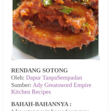
RENDANG SOTONG
Oleh:
Dapur TanpaSempadan
Sumber:
Ady Greatsword Empire
Kitchen Recipes
BAHAH-BAHANNYA :