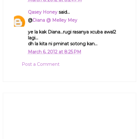
Qasey Honey
said...
@
Diana @ Melley Mey
ye la kak Diana...rugi rasanya xcuba awal2
lagi...
dh la kita ni pminat sotong kan...
March 6, 2012 at 8:25 PM
Post a Comment