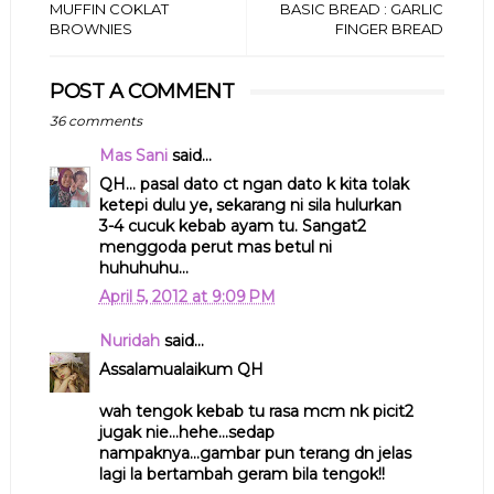
MUFFIN COKLAT
BASIC BREAD : GARLIC
BROWNIES
FINGER BREAD
POST A COMMENT
36 comments
Mas Sani
said...
QH... pasal dato ct ngan dato k kita tolak
ketepi dulu ye, sekarang ni sila hulurkan
3-4 cucuk kebab ayam tu. Sangat2
menggoda perut mas betul ni
huhuhuhu...
April 5, 2012 at 9:09 PM
Nuridah
said...
Assalamualaikum QH
wah tengok kebab tu rasa mcm nk picit2
jugak nie...hehe...sedap
nampaknya...gambar pun terang dn jelas
lagi la bertambah geram bila tengok!!