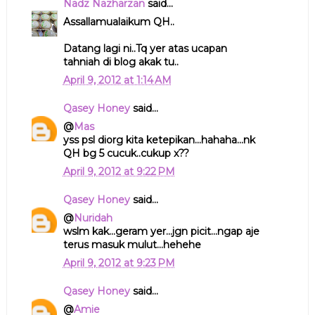
Nadz Nazharzan
said...
Assallamualaikum QH..
Datang lagi ni..Tq yer atas ucapan
tahniah di blog akak tu..
April 9, 2012 at 1:14 AM
Qasey Honey
said...
@
Mas
yss psl diorg kita ketepikan...hahaha...nk
QH bg 5 cucuk..cukup x??
April 9, 2012 at 9:22 PM
Qasey Honey
said...
@
Nuridah
wslm kak...geram yer...jgn picit...ngap aje
terus masuk mulut...hehehe
April 9, 2012 at 9:23 PM
Qasey Honey
said...
@
Amie