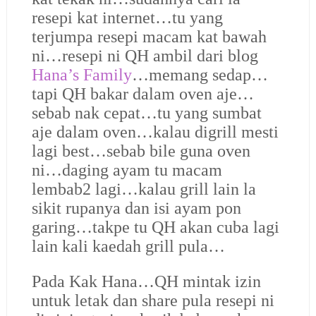
resepi kat internet…tu yang
terjumpa resepi macam kat bawah
ni…resepi ni QH ambil dari blog
Hana’s Family
…memang sedap…
tapi QH bakar dalam oven aje…
sebab nak cepat…tu yang sumbat
aje dalam oven…kalau digrill mesti
lagi best…sebab bile guna oven
ni…daging ayam tu macam
lembab2 lagi…kalau grill lain la
sikit rupanya dan isi ayam pon
garing…takpe tu QH akan cuba lagi
lain kali kaedah grill pula…
Pada Kak Hana…QH mintak izin
untuk letak dan share pula resepi ni