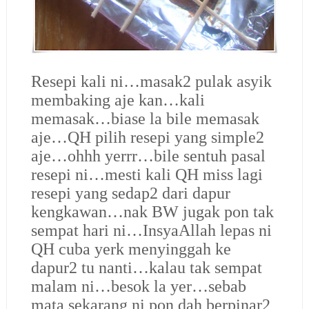
Resepi kali ni…masak2 pulak asyik
membaking aje kan…kali
memasak…biase la bile memasak
aje…QH pilih resepi yang simple2
aje…ohhh yerrr…bile sentuh pasal
resepi ni…mesti kali QH miss lagi
resepi yang sedap2 dari dapur
kengkawan…nak BW jugak pon tak
sempat hari ni…InsyaAllah lepas ni
QH cuba yerk menyinggah ke
dapur2 tu nanti…kalau tak sempat
malam ni…besok la yer…sebab
mata sekarang ni pon dah berpinar2