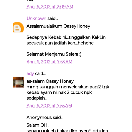
April 6, 2012 at 2:09 AM
Unknown
said...
Assalamualaikum QaseyHoney
Sedapnya Kebab ni...tinggalkan KakLin
secucuk pun jadilah kan...hehehe
Selamat Menjamu Selera :)
April 6, 2012 at 7:53 AM
ady
said...
as-salam Qasey Honey
mmg sungguh menyelerakan pagi2 tgk
kebab ayam ni..nak 2 cucuk npk
sedaplah..
April 6, 2012 at 7:55 AM
Anonymous said...
Salam QH..
senang jgk eh bakar dlm oven!!! gd idea