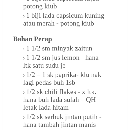
potong kiub
1 biji lada capsicum kuning
atau merah - potong kiub
Bahan Perap
1 1/2 sm minyak zaitun
1 1/2 sm jus lemon - hana
ltk satu sudu je
1/2 – 1 sk paprika- klu nak
lagi pedas buh 1sb
1/2 sk chili flakes - x ltk.
hana buh lada sulah – QH
letak lada hitam
1/2 sk serbuk jintan putih -
hana tambah jintan manis