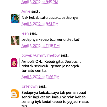
April 5, 2012 at 9:15 PM
Amie
said...
Nak kebab satu cucuk... sedapnya!
April 5, 2012 at 9:31 PM
leen
said...
sedapnya kebab tu...menu diet ke?
April 5, 2012 at 11:18 PM
ogyep yummy mellow
said...
Amboi2 QH... Kebab gitu.. Jealous I..
mintak secucuk.. geram je nengok
tomato ceri tu..
April 5, 2012 at 11:56 PM
Unknown
said...
Sedapnya kebab...saya tak pernah buat
sendiri lagi.kat sini kalau nk mkn kebab
senang byk kedai kebab tu yg jadi malas
tu:)