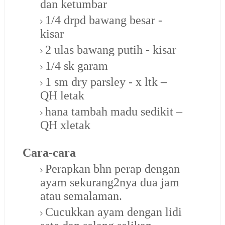
dan ketumbar
1/4 drpd bawang besar -
kisar
2 ulas bawang putih - kisar
1/4 sk garam
1 sm dry parsley - x ltk –
QH letak
hana tambah madu sedikit –
QH xletak
Cara-cara
Perapkan bhn perap dengan
ayam sekurang2nya dua jam
atau semalaman.
Cucukkan ayam dengan lidi