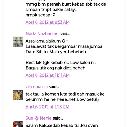
mmg blm pernah buat kebab sbb tak de
simpan tmpt bakar satay..
nmpk sedap :P
April 6, 2012 at 9:53 AM
Nadz Nazharzan
said...
Assallamualaikum QH..
Laaa..awat tak bergambar masa jumpa
Dato'Siti tu..Malu yer..heheheh...
Best lak tgk kebab ni.. Low kalori ni..
Bagus utk org nak diet..heheh
April 6, 2012 at 11:11 AM
zila norazila
said...
tak tau la komen kita tadi dah masuk ke
belumm..he he heee..net slow betul;)
April 6, 2012 at 1:23 PM
Sue @ Nenie
said...
Salam Kak..sedap kebab tu...klu oven