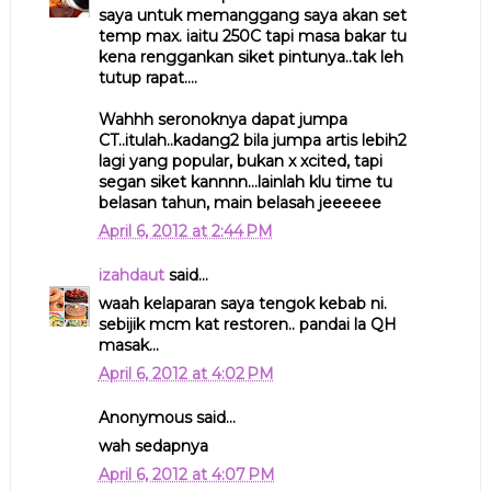
saya untuk memanggang saya akan set
temp max. iaitu 250C tapi masa bakar tu
kena renggankan siket pintunya..tak leh
tutup rapat....
Wahhh seronoknya dapat jumpa
CT..itulah..kadang2 bila jumpa artis lebih2
lagi yang popular, bukan x xcited, tapi
segan siket kannnn...lainlah klu time tu
belasan tahun, main belasah jeeeeee
April 6, 2012 at 2:44 PM
izahdaut
said...
waah kelaparan saya tengok kebab ni.
sebijik mcm kat restoren.. pandai la QH
masak...
April 6, 2012 at 4:02 PM
Anonymous said...
wah sedapnya
April 6, 2012 at 4:07 PM