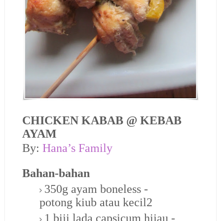
CHICKEN KABAB @ KEBAB
AYAM
By:
Hana’s Family
Bahan-bahan
350g ayam boneless -
potong kiub atau kecil2
1 biji lada capsicum hijau -