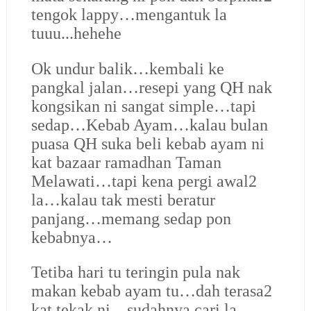
tengok lappy…mengantuk la
tuuu...hehehe
Ok undur balik…kembali ke
pangkal jalan…resepi yang QH nak
kongsikan ni sangat simple…tapi
sedap…Kebab Ayam…kalau bulan
puasa QH suka beli kebab ayam ni
kat bazaar ramadhan Taman
Melawati…tapi kena pergi awal2
la…kalau tak mesti beratur
panjang…memang sedap pon
kebabnya…
Tetiba hari tu teringin pula nak
makan kebab ayam tu…dah terasa2
kat tekak ni…sudahnya cari la