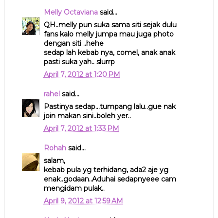
Melly Octaviana
said...
QH..melly pun suka sama siti sejak dulu
fans kalo melly jumpa mau juga photo
dengan siti ..hehe
sedap lah kebab nya, comel, anak anak
pasti suka yah.. slurrp
April 7, 2012 at 1:20 PM
rahel
said...
Pastinya sedap...tumpang lalu..gue nak
join makan sini..boleh yer..
April 7, 2012 at 1:33 PM
Rohah
said...
salam,
kebab pula yg terhidang, ada2 aje yg
enak..godaan..Aduhai sedapnyeee cam
mengidam pulak..
April 9, 2012 at 12:59 AM