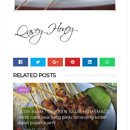
Whats
RELATED POSTS
app
AYAM
SATAY AYAM / CHICKEN SATAY HOMEMADE
mesti cuba..rasa yang padu setanding kedai!
dapat pujian suami
June 12, 2021