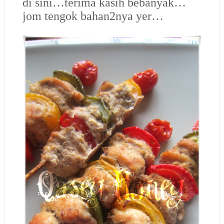
di sini…terima kasih bebanyak…
jom tengok bahan2nya yer…