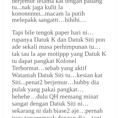
berjemur lelama kat tengah padang
tu...nak jaga kulit la
kononnnnn...macam la putih
melepakk sangattt…hihihi…
Tapi bile tengok paper hari ni…
rupanya Datuk K dan Datuk Siti pon
ade sekali masa perhimpunan tu…
tak tau la ape motippp yang Datuk K
tu dapat pangkat Kolonel
Terhormat…sebab yang aktif
Wataniah Datuk Siti tu…kesian kat
Siti...penat2 berjemur…hubby dia
pulak yang pakai pangkat…
hehehe…dulu QH memang minat
sangat dengan Datuk Siti ni…
sekarang ni dah biase2 aje…pernah
juga terserempak dengan dia…tapi