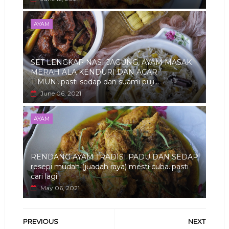
AYAM
SET LENGKAP NASI JAGUNG, AYAM MASAK
MERAH ALA KENDURI DAN ACAR
TIMUN...pasti sedap dan suami puji...
June 06, 2021
AYAM
RENDANG AYAM TRADISI PADU DAN SEDAP
resepi mudah (juadah raya) mesti cuba..pasti
cari lagi!
May 06, 2021
PREVIOUS
NEXT