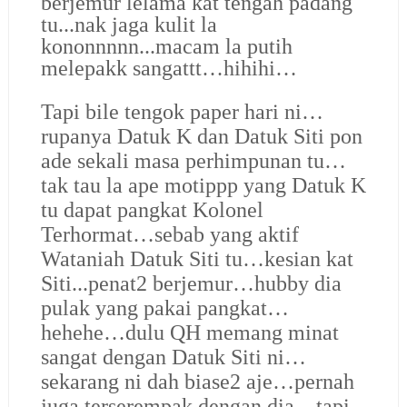
berjemur lelama kat tengah padang
tu...nak jaga kulit la
kononnnnn...macam la putih
melepakk sangattt…hihihi…
Tapi bile tengok paper hari ni…
rupanya Datuk K dan Datuk Siti pon
ade sekali masa perhimpunan tu…
tak tau la ape motippp yang Datuk K
tu dapat pangkat Kolonel
Terhormat…sebab yang aktif
Wataniah Datuk Siti tu…kesian kat
Siti...penat2 berjemur…hubby dia
pulak yang pakai pangkat…
hehehe…dulu QH memang minat
sangat dengan Datuk Siti ni…
sekarang ni dah biase2 aje…pernah
juga terserempak dengan dia…tapi