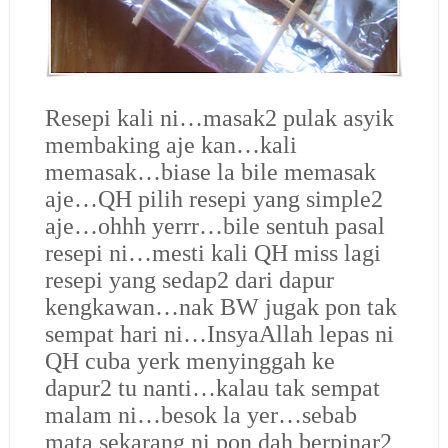
Resepi kali ni…masak2 pulak asyik
membaking aje kan…kali
memasak…biase la bile memasak
aje…QH pilih resepi yang simple2
aje…ohhh yerrr…bile sentuh pasal
resepi ni…mesti kali QH miss lagi
resepi yang sedap2 dari dapur
kengkawan…nak BW jugak pon tak
sempat hari ni…InsyaAllah lepas ni
QH cuba yerk menyinggah ke
dapur2 tu nanti…kalau tak sempat
malam ni…besok la yer…sebab
mata sekarang ni pon dah berpinar2