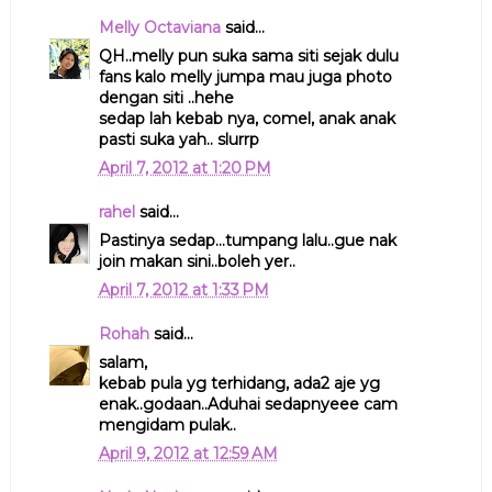
Melly Octaviana
said...
QH..melly pun suka sama siti sejak dulu
fans kalo melly jumpa mau juga photo
dengan siti ..hehe
sedap lah kebab nya, comel, anak anak
pasti suka yah.. slurrp
April 7, 2012 at 1:20 PM
rahel
said...
Pastinya sedap...tumpang lalu..gue nak
join makan sini..boleh yer..
April 7, 2012 at 1:33 PM
Rohah
said...
salam,
kebab pula yg terhidang, ada2 aje yg
enak..godaan..Aduhai sedapnyeee cam
mengidam pulak..
April 9, 2012 at 12:59 AM