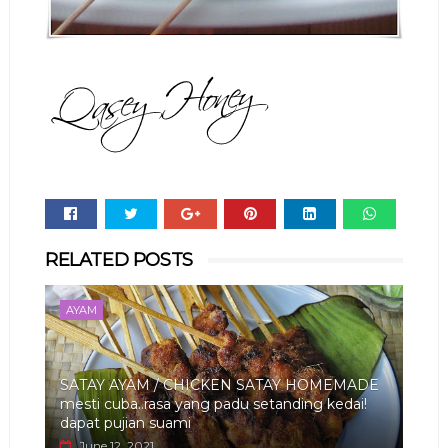
Whats
RELATED POSTS
app
AYAM
SATAY AYAM / CHICKEN SATAY HOMEMADE
mesti cuba..rasa yang padu setanding kedai!
dapat pujian suami
June 12, 2021