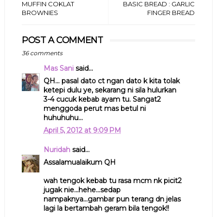
MUFFIN COKLAT
BASIC BREAD : GARLIC
BROWNIES
FINGER BREAD
POST A COMMENT
36 comments
Mas Sani
said...
QH... pasal dato ct ngan dato k kita tolak
ketepi dulu ye, sekarang ni sila hulurkan
3-4 cucuk kebab ayam tu. Sangat2
menggoda perut mas betul ni
huhuhuhu...
April 5, 2012 at 9:09 PM
Nuridah
said...
Assalamualaikum QH
wah tengok kebab tu rasa mcm nk picit2
jugak nie...hehe...sedap
nampaknya...gambar pun terang dn jelas
lagi la bertambah geram bila tengok!!