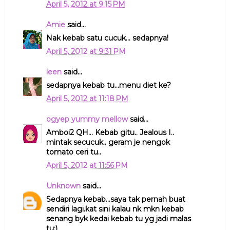
April 5, 2012 at 9:15 PM
Amie
said...
Nak kebab satu cucuk... sedapnya!
April 5, 2012 at 9:31 PM
leen
said...
sedapnya kebab tu...menu diet ke?
April 5, 2012 at 11:18 PM
ogyep yummy mellow
said...
Amboi2 QH... Kebab gitu.. Jealous I..
mintak secucuk.. geram je nengok
tomato ceri tu..
April 5, 2012 at 11:56 PM
Unknown
said...
Sedapnya kebab...saya tak pernah buat
sendiri lagi.kat sini kalau nk mkn kebab
senang byk kedai kebab tu yg jadi malas
tu:)