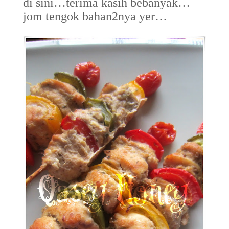
di sini…terima kasih bebanyak…
jom tengok bahan2nya yer…