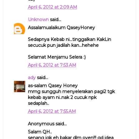
April 6, 2012 at 2:09 AM
Unknown
said...
Assalamualaikum QaseyHoney
Sedapnya Kebab ni...tinggalkan KakLin
secucuk pun jadilah kan...hehehe
Selamat Menjamu Selera :)
April 6, 2012 at 7:53 AM
ady
said...
as-salam Qasey Honey
mmg sungguh menyelerakan pagi2 tgk
kebab ayam ni..nak 2 cucuk npk
sedaplah..
April 6, 2012 at 7:55 AM
Anonymous said...
Salam QH..
senang jgk eh bakar dlm oven!!! gd idea