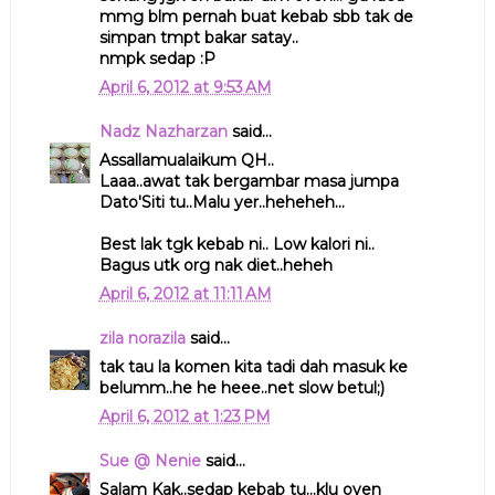
mmg blm pernah buat kebab sbb tak de
simpan tmpt bakar satay..
nmpk sedap :P
April 6, 2012 at 9:53 AM
Nadz Nazharzan
said...
Assallamualaikum QH..
Laaa..awat tak bergambar masa jumpa
Dato'Siti tu..Malu yer..heheheh...
Best lak tgk kebab ni.. Low kalori ni..
Bagus utk org nak diet..heheh
April 6, 2012 at 11:11 AM
zila norazila
said...
tak tau la komen kita tadi dah masuk ke
belumm..he he heee..net slow betul;)
April 6, 2012 at 1:23 PM
Sue @ Nenie
said...
Salam Kak..sedap kebab tu...klu oven