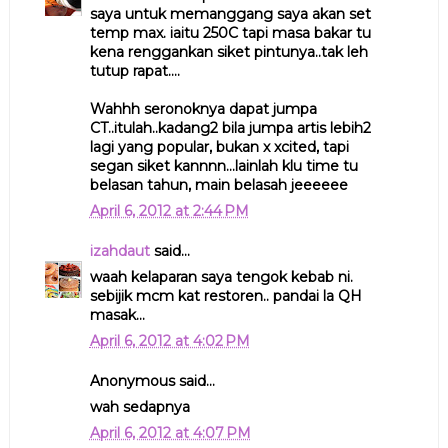
saya untuk memanggang saya akan set
temp max. iaitu 250C tapi masa bakar tu
kena renggankan siket pintunya..tak leh
tutup rapat....
Wahhh seronoknya dapat jumpa
CT..itulah..kadang2 bila jumpa artis lebih2
lagi yang popular, bukan x xcited, tapi
segan siket kannnn...lainlah klu time tu
belasan tahun, main belasah jeeeeee
April 6, 2012 at 2:44 PM
izahdaut
said...
waah kelaparan saya tengok kebab ni.
sebijik mcm kat restoren.. pandai la QH
masak...
April 6, 2012 at 4:02 PM
Anonymous said...
wah sedapnya
April 6, 2012 at 4:07 PM