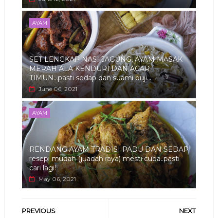
AYAM
SET LENGKAP NASI JAGUNG, AYAM MASAK
MERAH ALA KENDURI DAN ACAR
TIMUN...pasti sedap dan suami puji...
June 06, 2021
AYAM
RENDANG AYAM TRADISI PADU DAN SEDAP
resepi mudah (juadah raya) mesti cuba..pasti
cari lagi!
May 06, 2021
PREVIOUS
NEXT