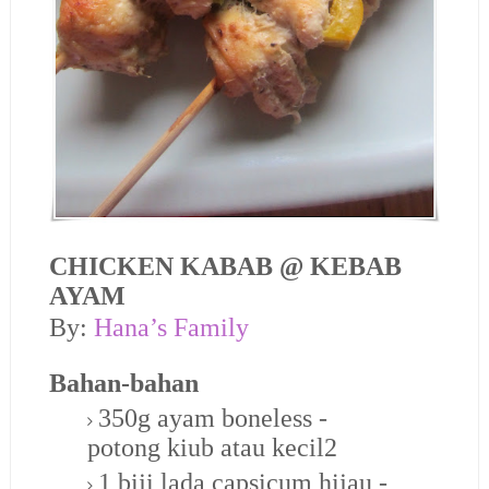
CHICKEN KABAB @ KEBAB
AYAM
By:
Hana’s Family
Bahan-bahan
350g ayam boneless -
potong kiub atau kecil2
1 biji lada capsicum hijau -