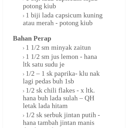
potong kiub
1 biji lada capsicum kuning
atau merah - potong kiub
Bahan Perap
1 1/2 sm minyak zaitun
1 1/2 sm jus lemon - hana
ltk satu sudu je
1/2 – 1 sk paprika- klu nak
lagi pedas buh 1sb
1/2 sk chili flakes - x ltk.
hana buh lada sulah – QH
letak lada hitam
1/2 sk serbuk jintan putih -
hana tambah jintan manis