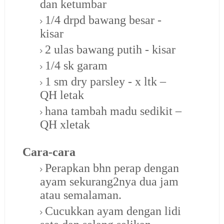
dan ketumbar
1/4 drpd bawang besar -
kisar
2 ulas bawang putih - kisar
1/4 sk garam
1 sm dry parsley - x ltk –
QH letak
hana tambah madu sedikit –
QH xletak
Cara-cara
Perapkan bhn perap dengan
ayam sekurang2nya dua jam
atau semalaman.
Cucukkan ayam dengan lidi