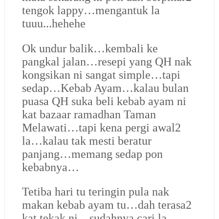
tengok lappy…mengantuk la
tuuu...hehehe
Ok undur balik…kembali ke
pangkal jalan…resepi yang QH nak
kongsikan ni sangat simple…tapi
sedap…Kebab Ayam…kalau bulan
puasa QH suka beli kebab ayam ni
kat bazaar ramadhan Taman
Melawati…tapi kena pergi awal2
la…kalau tak mesti beratur
panjang…memang sedap pon
kebabnya…
Tetiba hari tu teringin pula nak
makan kebab ayam tu…dah terasa2
kat tekak ni…sudahnya cari la