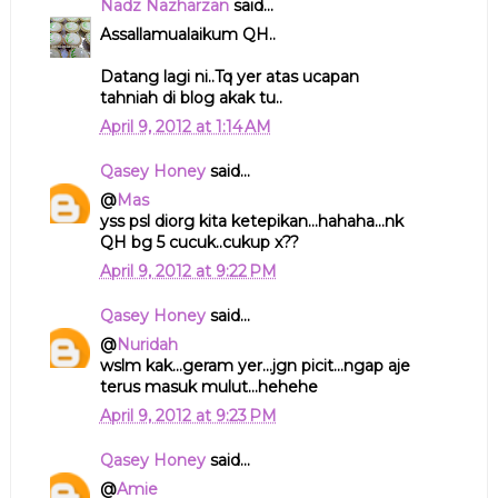
Nadz Nazharzan
said...
Assallamualaikum QH..
Datang lagi ni..Tq yer atas ucapan
tahniah di blog akak tu..
April 9, 2012 at 1:14 AM
Qasey Honey
said...
@
Mas
yss psl diorg kita ketepikan...hahaha...nk
QH bg 5 cucuk..cukup x??
April 9, 2012 at 9:22 PM
Qasey Honey
said...
@
Nuridah
wslm kak...geram yer...jgn picit...ngap aje
terus masuk mulut...hehehe
April 9, 2012 at 9:23 PM
Qasey Honey
said...
@
Amie