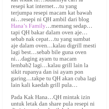
resepi kat internet…tu yang
terjumpa resepi macam kat bawah
ni…resepi ni QH ambil dari blog
Hana’s Family
…memang sedap…
tapi QH bakar dalam oven aje…
sebab nak cepat…tu yang sumbat
aje dalam oven…kalau digrill mesti
lagi best…sebab bile guna oven
ni…daging ayam tu macam
lembab2 lagi…kalau grill lain la
sikit rupanya dan isi ayam pon
garing…takpe tu QH akan cuba lagi
lain kali kaedah grill pula…
Pada Kak Hana…QH mintak izin
untuk letak dan share pula resepi ni