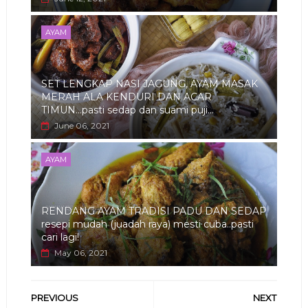
AYAM
SET LENGKAP NASI JAGUNG, AYAM MASAK
MERAH ALA KENDURI DAN ACAR
TIMUN...pasti sedap dan suami puji...
June 06, 2021
AYAM
RENDANG AYAM TRADISI PADU DAN SEDAP
resepi mudah (juadah raya) mesti cuba..pasti
cari lagi!
May 06, 2021
PREVIOUS
NEXT