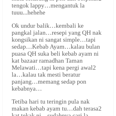
tengok lappy…mengantuk la
tuuu...hehehe
Ok undur balik…kembali ke
pangkal jalan…resepi yang QH nak
kongsikan ni sangat simple…tapi
sedap…Kebab Ayam…kalau bulan
puasa QH suka beli kebab ayam ni
kat bazaar ramadhan Taman
Melawati…tapi kena pergi awal2
la…kalau tak mesti beratur
panjang…memang sedap pon
kebabnya…
Tetiba hari tu teringin pula nak
makan kebab ayam tu…dah terasa2
kat tekak ni…sudahnya cari la