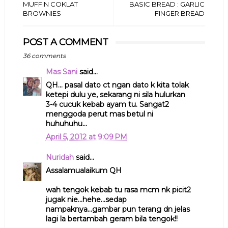
MUFFIN COKLAT
BASIC BREAD : GARLIC
BROWNIES
FINGER BREAD
POST A COMMENT
36 comments
Mas Sani
said...
QH... pasal dato ct ngan dato k kita tolak
ketepi dulu ye, sekarang ni sila hulurkan
3-4 cucuk kebab ayam tu. Sangat2
menggoda perut mas betul ni
huhuhuhu...
April 5, 2012 at 9:09 PM
Nuridah
said...
Assalamualaikum QH
wah tengok kebab tu rasa mcm nk picit2
jugak nie...hehe...sedap
nampaknya...gambar pun terang dn jelas
lagi la bertambah geram bila tengok!!