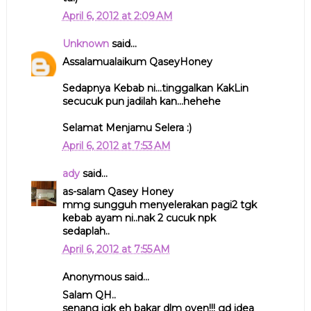
April 6, 2012 at 2:09 AM
Unknown
said...
Assalamualaikum QaseyHoney
Sedapnya Kebab ni...tinggalkan KakLin
secucuk pun jadilah kan...hehehe
Selamat Menjamu Selera :)
April 6, 2012 at 7:53 AM
ady
said...
as-salam Qasey Honey
mmg sungguh menyelerakan pagi2 tgk
kebab ayam ni..nak 2 cucuk npk
sedaplah..
April 6, 2012 at 7:55 AM
Anonymous said...
Salam QH..
senang jgk eh bakar dlm oven!!! gd idea