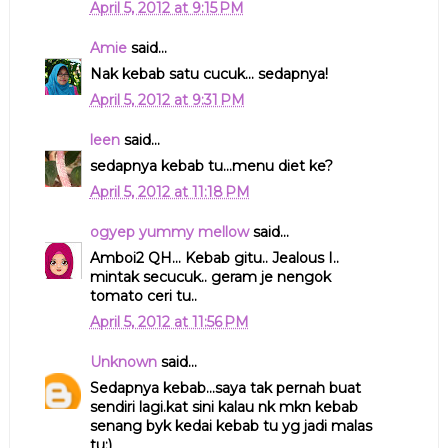
April 5, 2012 at 9:15 PM
Amie
said...
Nak kebab satu cucuk... sedapnya!
April 5, 2012 at 9:31 PM
leen
said...
sedapnya kebab tu...menu diet ke?
April 5, 2012 at 11:18 PM
ogyep yummy mellow
said...
Amboi2 QH... Kebab gitu.. Jealous I..
mintak secucuk.. geram je nengok
tomato ceri tu..
April 5, 2012 at 11:56 PM
Unknown
said...
Sedapnya kebab...saya tak pernah buat
sendiri lagi.kat sini kalau nk mkn kebab
senang byk kedai kebab tu yg jadi malas
tu:)