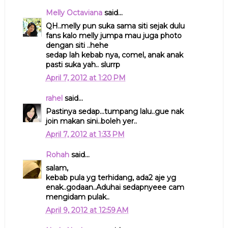
Melly Octaviana
said...
QH..melly pun suka sama siti sejak dulu
fans kalo melly jumpa mau juga photo
dengan siti ..hehe
sedap lah kebab nya, comel, anak anak
pasti suka yah.. slurrp
April 7, 2012 at 1:20 PM
rahel
said...
Pastinya sedap...tumpang lalu..gue nak
join makan sini..boleh yer..
April 7, 2012 at 1:33 PM
Rohah
said...
salam,
kebab pula yg terhidang, ada2 aje yg
enak..godaan..Aduhai sedapnyeee cam
mengidam pulak..
April 9, 2012 at 12:59 AM