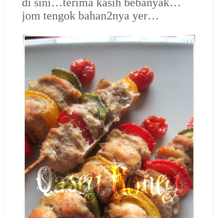
di sini…terima kasih bebanyak…
jom tengok bahan2nya yer…