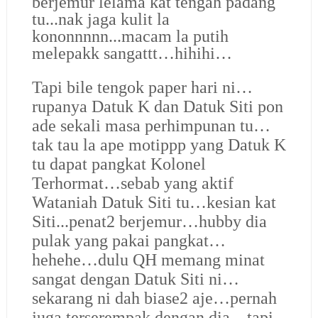
berjemur lelama kat tengah padang
tu...nak jaga kulit la
kononnnnn...macam la putih
melepakk sangattt…hihihi…
Tapi bile tengok paper hari ni…
rupanya Datuk K dan Datuk Siti pon
ade sekali masa perhimpunan tu…
tak tau la ape motippp yang Datuk K
tu dapat pangkat Kolonel
Terhormat…sebab yang aktif
Wataniah Datuk Siti tu…kesian kat
Siti...penat2 berjemur…hubby dia
pulak yang pakai pangkat…
hehehe…dulu QH memang minat
sangat dengan Datuk Siti ni…
sekarang ni dah biase2 aje…pernah
juga terserempak dengan dia…tapi