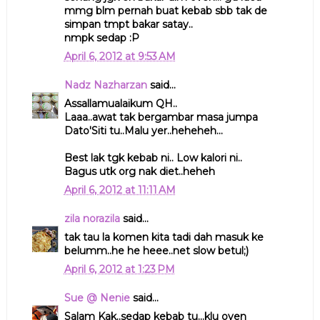
mmg blm pernah buat kebab sbb tak de
simpan tmpt bakar satay..
nmpk sedap :P
April 6, 2012 at 9:53 AM
Nadz Nazharzan
said...
Assallamualaikum QH..
Laaa..awat tak bergambar masa jumpa
Dato'Siti tu..Malu yer..heheheh...
Best lak tgk kebab ni.. Low kalori ni..
Bagus utk org nak diet..heheh
April 6, 2012 at 11:11 AM
zila norazila
said...
tak tau la komen kita tadi dah masuk ke
belumm..he he heee..net slow betul;)
April 6, 2012 at 1:23 PM
Sue @ Nenie
said...
Salam Kak..sedap kebab tu...klu oven