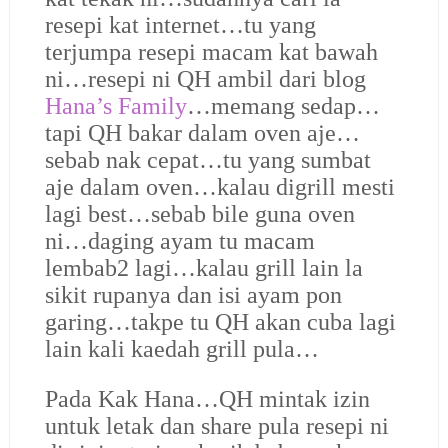
resepi kat internet…tu yang
terjumpa resepi macam kat bawah
ni…resepi ni QH ambil dari blog
Hana’s Family
…memang sedap…
tapi QH bakar dalam oven aje…
sebab nak cepat…tu yang sumbat
aje dalam oven…kalau digrill mesti
lagi best…sebab bile guna oven
ni…daging ayam tu macam
lembab2 lagi…kalau grill lain la
sikit rupanya dan isi ayam pon
garing…takpe tu QH akan cuba lagi
lain kali kaedah grill pula…
Pada Kak Hana…QH mintak izin
untuk letak dan share pula resepi ni