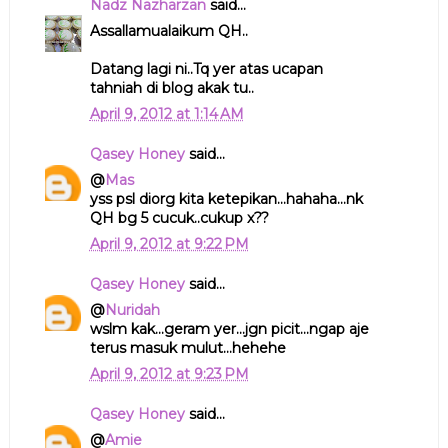
Nadz Nazharzan
said...
Assallamualaikum QH..
Datang lagi ni..Tq yer atas ucapan
tahniah di blog akak tu..
April 9, 2012 at 1:14 AM
Qasey Honey
said...
@
Mas
yss psl diorg kita ketepikan...hahaha...nk
QH bg 5 cucuk..cukup x??
April 9, 2012 at 9:22 PM
Qasey Honey
said...
@
Nuridah
wslm kak...geram yer...jgn picit...ngap aje
terus masuk mulut...hehehe
April 9, 2012 at 9:23 PM
Qasey Honey
said...
@
Amie