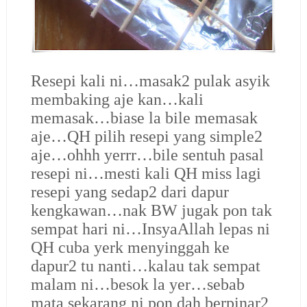
Resepi kali ni…masak2 pulak asyik
membaking aje kan…kali
memasak…biase la bile memasak
aje…QH pilih resepi yang simple2
aje…ohhh yerrr…bile sentuh pasal
resepi ni…mesti kali QH miss lagi
resepi yang sedap2 dari dapur
kengkawan…nak BW jugak pon tak
sempat hari ni…InsyaAllah lepas ni
QH cuba yerk menyinggah ke
dapur2 tu nanti…kalau tak sempat
malam ni…besok la yer…sebab
mata sekarang ni pon dah berpinar2