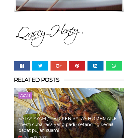
Whats
RELATED POSTS
app
AYAM
SATAY AYAM / CHICKEN SATAY HOMEMADE
mesti cuba..rasa yang padu setanding kedai!
dapat pujian suami
June 12, 2021