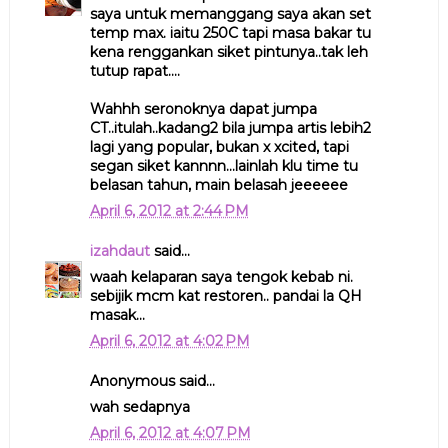
saya untuk memanggang saya akan set
temp max. iaitu 250C tapi masa bakar tu
kena renggankan siket pintunya..tak leh
tutup rapat....
Wahhh seronoknya dapat jumpa
CT..itulah..kadang2 bila jumpa artis lebih2
lagi yang popular, bukan x xcited, tapi
segan siket kannnn...lainlah klu time tu
belasan tahun, main belasah jeeeeee
April 6, 2012 at 2:44 PM
izahdaut
said...
waah kelaparan saya tengok kebab ni.
sebijik mcm kat restoren.. pandai la QH
masak...
April 6, 2012 at 4:02 PM
Anonymous said...
wah sedapnya
April 6, 2012 at 4:07 PM