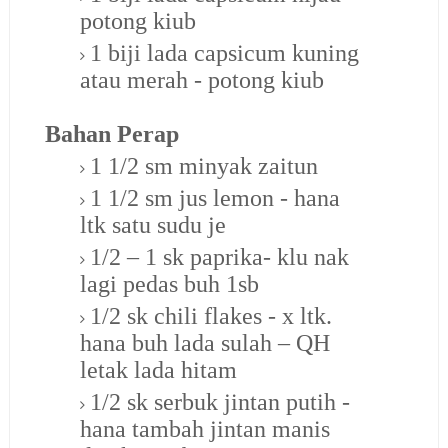
potong kiub
1 biji lada capsicum kuning
atau merah - potong kiub
Bahan Perap
1 1/2 sm minyak zaitun
1 1/2 sm jus lemon - hana
ltk satu sudu je
1/2 – 1 sk paprika- klu nak
lagi pedas buh 1sb
1/2 sk chili flakes - x ltk.
hana buh lada sulah – QH
letak lada hitam
1/2 sk serbuk jintan putih -
hana tambah jintan manis