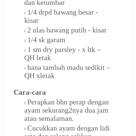
dan ketumbar
1/4 drpd bawang besar -
kisar
2 ulas bawang putih - kisar
1/4 sk garam
1 sm dry parsley - x ltk –
QH letak
hana tambah madu sedikit –
QH xletak
Cara-cara
Perapkan bhn perap dengan
ayam sekurang2nya dua jam
atau semalaman.
Cucukkan ayam dengan lidi