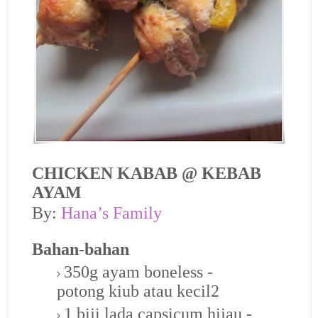
CHICKEN KABAB @ KEBAB
AYAM
By:
Hana’s Family
Bahan-bahan
350g ayam boneless -
potong kiub atau kecil2
1 biji lada capsicum hijau -