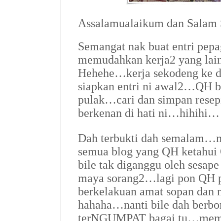
Assalamualaikum dan Salam
Semangat nak buat entri pep
memudahkan kerja2 yang lain
Hehehe…kerja sekodeng ke d
siapkan entri ni awal2…QH bo
pulak…cari dan simpan rese
berkenan di hati ni…hihihi…
Dah terbukti dah semalam…
semua blog yang QH ketahui 
bile tak diganggu oleh sesa
maya sorang2…lagi pon QH 
berkelakuan amat sopan dan 
hahaha…nanti bile dah berbora
ter
NGUMPAT
bagai tu…mema