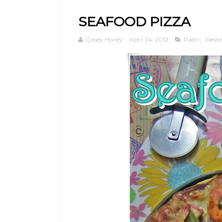
SEAFOOD PIZZA
Qasey Honey
April 24, 2012
Pastri
,
Weste