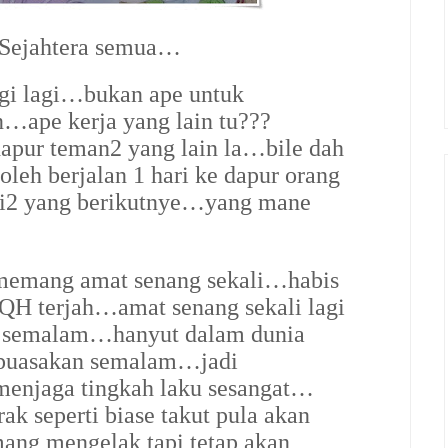
 Sejahtera semua…
agi lagi…bukan ape untuk
…ape kerja yang lain tu???
apur teman2 yang lain la…bile dah
leh berjalan 1 hari ke dapur orang
pi2 yang berikutnye…yang mane
memang amat senang sekali…habis
QH terjah…amat senang sekali lagi
pe semalam…hanyut dalam dunia
puasakan semalam…jadi
menjaga tingkah laku sesangat…
k seperti biase takut pula akan
ng mengelak tapi tetap akan