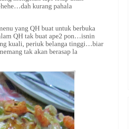
hehehe…dah kurang pahala
 menu yang QH buat untuk berbuka
lam QH tak buat ape2 pon…isnin
g kuali, periuk belanga tinggi…biar
emang tak akan berasap la