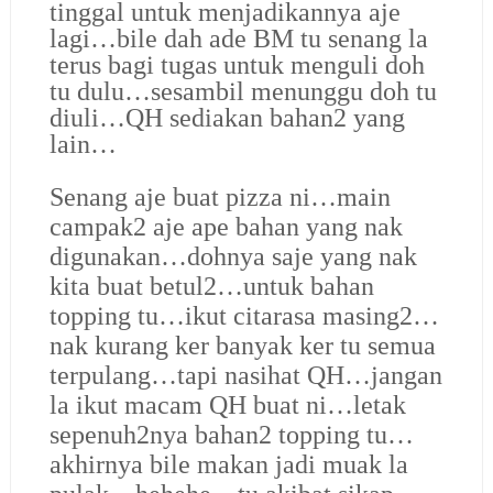
tinggal untuk menjadikannya aje
lagi…bile dah ade BM tu senang la
terus bagi tugas untuk menguli doh
tu dulu…sesambil menunggu doh tu
diuli…QH sediakan bahan2 yang
lain…
Senang aje buat pizza ni…main
campak2 aje ape bahan yang nak
digunakan…dohnya saje yang nak
kita buat betul2…untuk bahan
topping tu…ikut citarasa masing2…
nak kurang ker banyak ker tu semua
terpulang…tapi nasihat QH…jangan
la ikut macam QH buat ni…letak
sepenuh2nya bahan2 topping tu…
akhirnya bile makan jadi muak la