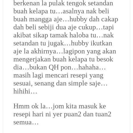
berkenan la pulak tengok setandan
buah kelapa tu…asalnya nak beli
buah mangga aje…hubby dah cakap
dah beli sebiji dua aje cukup…tapi
akibat sikap tamak haloba tu…nak
setandan tu jugak…hubby ikutkan
aje la akhirnya…lagipon yang akan
mengerjakan buah kelapa tu besok
dia…bukan QH pon…hahaha…
masih lagi mencari resepi yang
sesuai, senang dan simple saje…
hihihi…
Hmm ok la…jom kita masuk ke
resepi hari ni yer puan2 dan tuan2
semua…