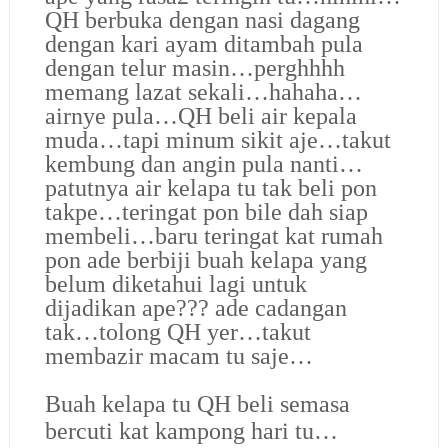
QH berbuka dengan nasi dagang
dengan kari ayam ditambah pula
dengan telur masin…perghhhh
memang lazat sekali…hahaha…
airnye pula…QH beli air kepala
muda…tapi minum sikit aje…takut
kembung dan angin pula nanti…
patutnya air kelapa tu tak beli pon
takpe…teringat pon bile dah siap
membeli…baru teringat kat rumah
pon ade berbiji buah kelapa yang
belum diketahui lagi untuk
dijadikan ape??? ade cadangan
tak…tolong QH yer…takut
membazir macam tu saje…
Buah kelapa tu QH beli semasa
bercuti kat kampong hari tu…