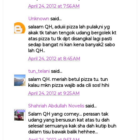
April 24, 2012 at 7:56 AM
Unknown
said...
salaam QH, aduiii pizza lah pulak,ni yg
akak tk tahan tengok udang bergolek kt
atas pizza tu tk dpt disangkal lagi pasti
sedap bangat ni kan kena banyak2 sabo
lah QH..
April 24, 2012 at 8:45 AM
tun_telani
said...
salam QH. meriah betul pizza tu. tun
kalau mkn pizza wajib ada cili sos! hihi
April 24, 2012 at 9:25 AM
Shahriah Abdullah Novelis
said...
Salam QH yang comey... perasan tak
udang yang bersusun kat atas tu dah
selesai! semuanya kak sha dah kutip buh
dalam tisu bawak balik hehhee...
April 24, 2012 at 9:53 AM