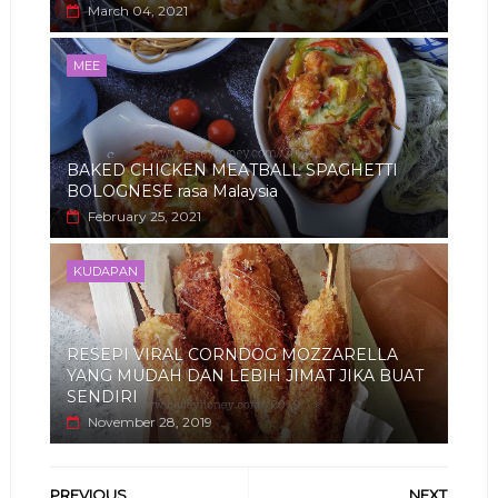
March 04, 2021
MEE
BAKED CHICKEN MEATBALL SPAGHETTI
BOLOGNESE rasa Malaysia
February 25, 2021
KUDAPAN
RESEPI VIRAL CORNDOG MOZZARELLA
YANG MUDAH DAN LEBIH JIMAT JIKA BUAT
SENDIRI
November 28, 2019
PREVIOUS
NEXT