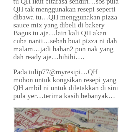
tu QH ikut citarasa sendiri…sos pula
QH tak menggunakan resepi seperti
dibawa tu…QH menggunakan pizza
sauce mix yang dibeli di bakery
Bagus tu aje…lain kali QH akan
cuba nanti…sebab buat pizza ni dah
malam…jadi bahan2 pon nak yang
dah ready aje…hihihi….
Pada tulip77@myresipi…QH
mohon untuk kongsikan resepi yang
QH ambil ni untuk diletakkan di sini
pula yer…terima kasih bebanyak…