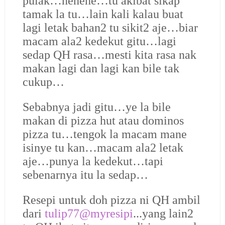
pulak…hehehe…tu akibat sikap
tamak la tu…lain kali kalau buat
lagi letak bahan2 tu sikit2 aje…biar
macam ala2 kedekut gitu…lagi
sedap QH rasa…mesti kita rasa nak
makan lagi dan lagi kan bile tak
cukup…
Sebabnya jadi gitu…ye la bile
makan di pizza hut atau dominos
pizza tu…tengok la macam mane
isinye tu kan…macam ala2 letak
aje…punya la kedekut…tapi
sebenarnya itu la sedap…
Resepi untuk doh pizza ni QH ambil
dari
tulip77@myresipi
...yang lain2