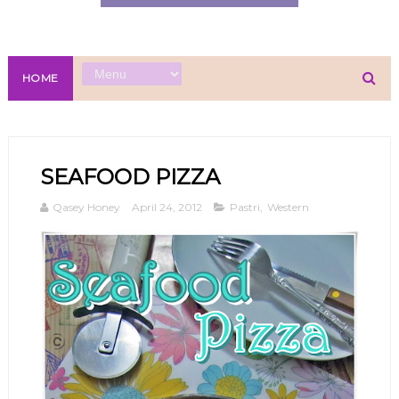
HOME
SEAFOOD PIZZA
Qasey Honey
April 24, 2012
Pastri
,
Western