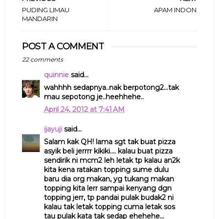
PUDING LIMAU
APAM INDON
MANDARIN
POST A COMMENT
22 comments
quinnie
said...
wahhhh sedapnya..nak berpotong2...tak
mau sepotong je..heehhehe..
April 24, 2012 at 7:41 AM
ijayuji
said...
Salam kak QH! lama sgt tak buat pizza
asyik beli jerrrr kikiki.... kalau buat pizza
sendirik ni mcm2 leh letak tp kalau an2k
kita kena ratakan topping sume dulu
baru dia org makan, yg tukang makan
topping kita lerr sampai kenyang dgn
topping jerr, tp pandai pulak budak2 ni
kalau tak letak topping cuma letak sos
tau pulak kata tak sedap ehehehe...