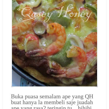
Buka puasa semalam ape yang QH
buat hanya la membeli saje juadah
ape yang rasa2 teringin tu…hihihi…