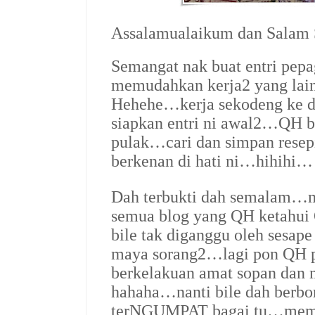
Assalamualaikum dan Salam
Semangat nak buat entri pep
memudahkan kerja2 yang lain
Hehehe…kerja sekodeng ke d
siapkan entri ni awal2…QH bo
pulak…cari dan simpan rese
berkenan di hati ni…hihihi…
Dah terbukti dah semalam…
semua blog yang QH ketahui 
bile tak diganggu oleh sesa
maya sorang2…lagi pon QH 
berkelakuan amat sopan dan 
hahaha…nanti bile dah berbora
ter
NGUMPAT
bagai tu…mema