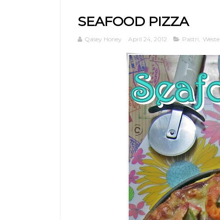
SEAFOOD PIZZA
Qasey Honey
April 24, 2012
Pastri
,
Weste