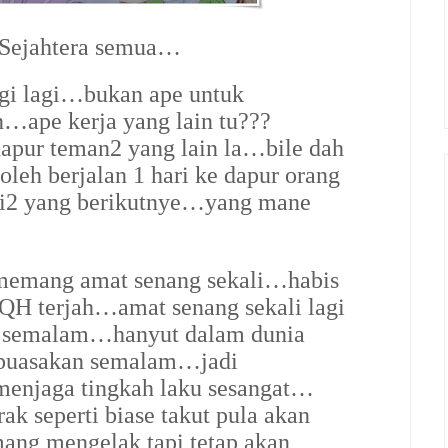
 Sejahtera semua…
agi lagi…bukan ape untuk
…ape kerja yang lain tu???
apur teman2 yang lain la…bile dah
leh berjalan 1 hari ke dapur orang
pi2 yang berikutnye…yang mane
memang amat senang sekali…habis
QH terjah…amat senang sekali lagi
pe semalam…hanyut dalam dunia
puasakan semalam…jadi
menjaga tingkah laku sesangat…
k seperti biase takut pula akan
ng mengelak tapi tetap akan