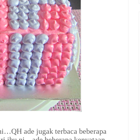
ni…QH ade jugak terbaca beberapa
ari ibu ni…ade beberapa kenyataan