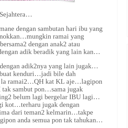
 Sejahtera…
ane dengan sambutan hari ibu yang
ronokkan…mungkin ramai yang
bersama2 dengan anak2 atau
engan adik beradik yang lain kan…
 dengan adik2nya yang lain jugak…
buat kenduri…jadi bile dah
i la ramai2…QH kat KL aje…lagipon
H tak sambut pon…sama jugak
ng2 belum lagi bergelar IBU lagi…
gi kot…terharu jugak dengan
rima dari teman2 kelmarin…takpe
agipon anda semua pon tak tahukan…