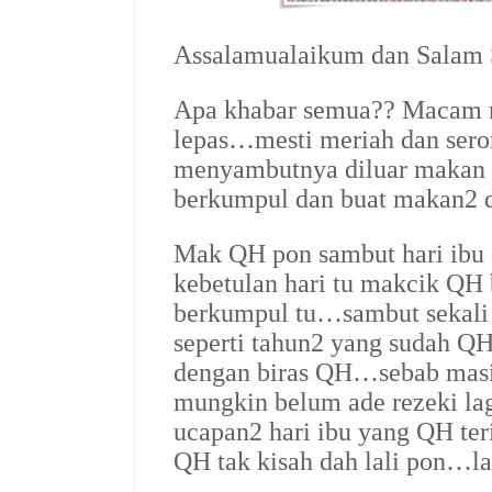
Assalamualaikum dan Salam
Apa khabar semua?? Macam m
lepas…mesti meriah dan se
menyambutnya diluar makan 
berkumpul dan buat makan2 d
Mak QH pon sambut hari ibu
kebetulan hari tu makcik QH 
berkumpul tu…sambut sekal
seperti tahun2 yang sudah Q
dengan biras QH…sebab masi
mungkin belum ade rezeki la
ucapan2 hari ibu yang QH te
QH tak kisah dah lali pon…l