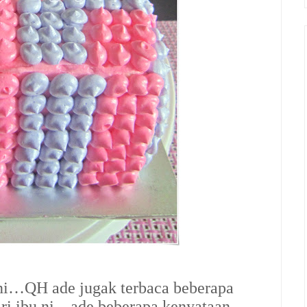
ni…QH ade jugak terbaca beberapa
ari ibu ni…ade beberapa kenyataan