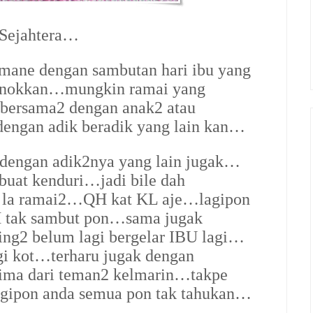
 Sejahtera…
ane dengan sambutan hari ibu yang
ronokkan…mungkin ramai yang
bersama2 dengan anak2 atau
engan adik beradik yang lain kan…
 dengan adik2nya yang lain jugak…
buat kenduri…jadi bile dah
i la ramai2…QH kat KL aje…lagipon
H tak sambut pon…sama jugak
ng2 belum lagi bergelar IBU lagi…
gi kot…terharu jugak dengan
rima dari teman2 kelmarin…takpe
agipon anda semua pon tak tahukan…