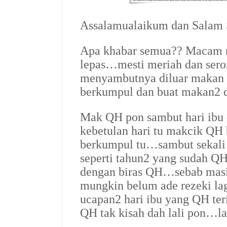
Assalamualaikum dan Salam
Apa khabar semua?? Macam m
lepas…mesti meriah dan se
menyambutnya diluar makan 
berkumpul dan buat makan2 d
Mak QH pon sambut hari ibu
kebetulan hari tu makcik QH 
berkumpul tu…sambut sekal
seperti tahun2 yang sudah Q
dengan biras QH…sebab masi
mungkin belum ade rezeki la
ucapan2 hari ibu yang QH te
QH tak kisah dah lali pon…l