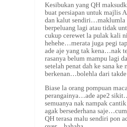
Kesibukan yang QH maksudkan
buat persiapan untuk majlis
dan kalut sendiri…maklumla
berpeluang lagi atau tidak 
cukup cerewet la pulak kali 
hehehe…merata juga pegi tap
ade aje yang tak kena…nak t
rasanya belum mampu lagi da
setelah penat dah ke sana ke 
berkenan…bolehla dari tak
Biase la orang pompuan ma
perangainya…ade ape2 siki
semuanya nak nampak cantik…
agak bersederhana saje…cum
QH terasa malu sendiri pon 
over…hahaha…