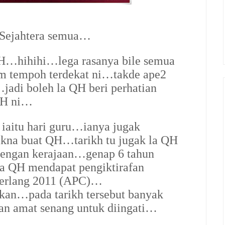
 Sejahtera semua…
QH…hihihi…lega rasanya bile semua
m tempoh terdekat ni…takde ape2
…jadi boleh la QH beri perhatian
QH ni…
aitu hari guru…ianya jugak
kna buat QH…tarikh tu jugak la QH
dengan kerajaan…genap 6 tahun
la QH mendapat pengiktirafan
erlang 2011 (APC)…
kan…pada tarikh tersebut banyak
dan amat senang untuk diingati…