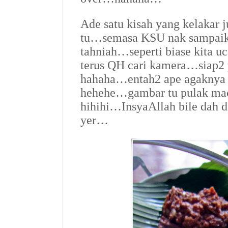
Ade satu kisah yang kelakar j
tu…semasa KSU nak sampaika
tahniah…seperti biase kita u
terus QH cari kamera…siap2 p
hahaha…entah2 ape agaknya 
hehehe…gambar tu pulak ma
hihihi…InsyaAllah bile dah 
yer…