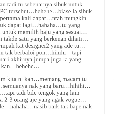
 tadi tu sebenarnya sibuk untuk
 APC tersebut…hehehe…biase la sibuk
 pertama kali dapat…ntah mungkin
untuk dapat lagi…hahaha…tu yang
ni untuk memilih baju yang sesuai…
i takde satu yang berkenan dihati…
empah kat designer2 yang ade tu…
n tak berbaloi pon…hihihi…tapi
mari akhirnya jumpa juga la yang
de kan…hehehe…
cam kita ni kan…memang macam tu
t…semuanya nak yang baru…hihihi…
tapi tadi bile tengok yang lain
a 2-3 orang aje yang agak vogue…
ade…hahaha…nasib baik tak bape nak