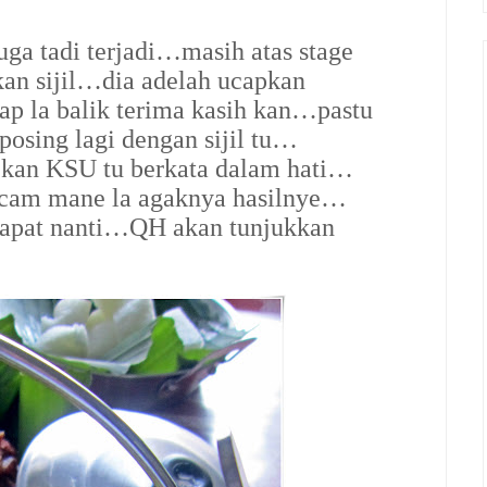
uga tadi terjadi…masih atas stage
n sijil…dia adelah ucapkan
cap la balik terima kasih kan…pastu
osing lagi dengan sijil tu…
kan KSU tu berkata dalam hati…
cam mane la agaknya hasilnye…
dapat nanti…QH akan tunjukkan