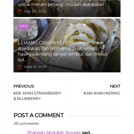
untuk minum petang.. mudah disediakan
July 07, 2021
NASI
LEMANG CAWAN KERTAS mudah untuk
disediakan dan lebih jimat buat sendiri..
hasilnya lemang sangat lembut dan meliut
liut..
June 10, 2021
PREVIOUS
NEXT
KEK SPAN STRAWBERRY
KARI AYAM KERING
& BLUEBERRY
POST A COMMENT
25 comments
Shahriah Abdullah Novelis
said...