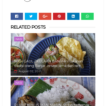
Whats
RELATED POSTS
app
NASI
NASI GAUL / KULAAN BANJAR makanan
tradisi orang Banjar...resepi lama dan rare
August 02, 2021
NASI
PULUT KUKUS IKAN MASIN..sedap berlemak