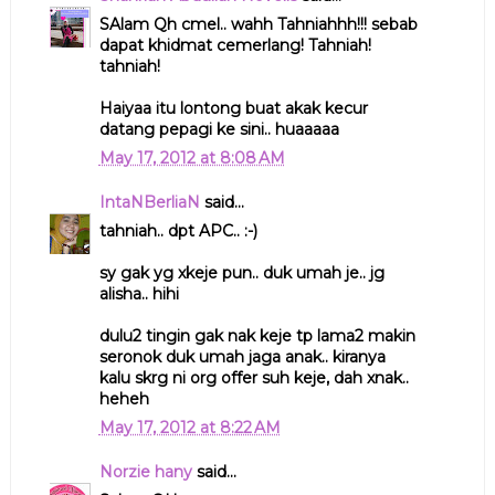
SAlam Qh cmel.. wahh Tahniahhh!!! sebab
dapat khidmat cemerlang! Tahniah!
tahniah!
Haiyaa itu lontong buat akak kecur
datang pepagi ke sini.. huaaaaa
May 17, 2012 at 8:08 AM
IntaNBerliaN
said...
tahniah.. dpt APC.. :-)
sy gak yg xkeje pun.. duk umah je.. jg
alisha.. hihi
dulu2 tingin gak nak keje tp lama2 makin
seronok duk umah jaga anak.. kiranya
kalu skrg ni org offer suh keje, dah xnak..
heheh
May 17, 2012 at 8:22 AM
Norzie hany
said...