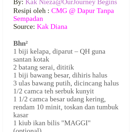
By:
Kak Nieza@OurJourney Begins
Resipi oleh :
CMG @ Dapur Tanpa
Sempadan
Source:
Kak Diana
Bhn²
1 biji kelapa, diparut – QH guna
santan kotak
2 batang serai, dititik
1 biji bawang besar, dihiris halus
3 ulas bawang putih, dicincang halus
1/2 camca teh serbuk kunyit
1 1/2 camca besar udang kering,
rendam 10 minit, toskan dan tumbuk
kasar
1 kiub ikan bilis "MAGGI"
(optional)