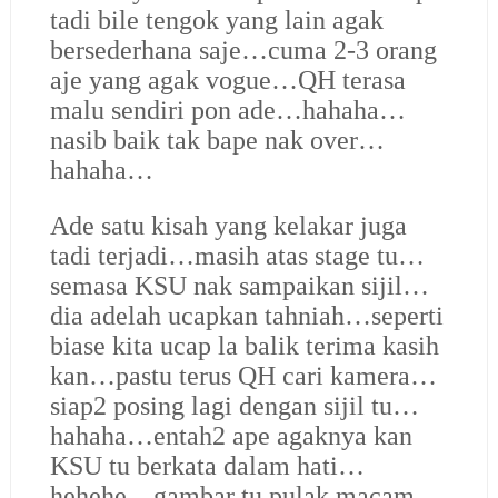
tadi bile tengok yang lain agak
bersederhana saje…cuma 2-3 orang
aje yang agak vogue…QH terasa
malu sendiri pon ade…hahaha…
nasib baik tak bape nak over…
hahaha…
Ade satu kisah yang kelakar juga
tadi terjadi…masih atas stage tu…
semasa KSU nak sampaikan sijil…
dia adelah ucapkan tahniah…seperti
biase kita ucap la balik terima kasih
kan…pastu terus QH cari kamera…
siap2 posing lagi dengan sijil tu…
hahaha…entah2 ape agaknya kan
KSU tu berkata dalam hati…
hehehe…gambar tu pulak macam