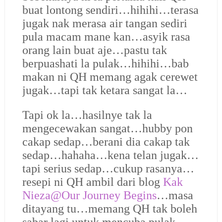
buat lontong sendiri…hihihi…terasa
jugak nak merasa air tangan sediri
pula macam mane kan…asyik rasa
orang lain buat aje…pastu tak
berpuashati la pulak…hihihi…bab
makan ni QH memang agak cerewet
jugak…tapi tak ketara sangat la…
Tapi ok la…hasilnye tak la
mengecewakan sangat…hubby pon
cakap sedap…berani dia cakap tak
sedap…hahaha…kena telan jugak…
tapi serius sedap…cukup rasanya…
resepi ni QH ambil dari blog
Kak
Nieza@Our Journey Begins
…masa
ditayang tu…memang QH tak boleh