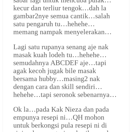
sabar lagi untuk mencuba pulak…
kecur dan terliur tengok…dah la
gambar2nye semua cantik…salah
satu pengaruh tu…hehehe…
memang nampak menyelerakan…
Lagi satu rupanya senang aje nak
masak kuah lodeh tu…hehehe…
semudahnya ABCDEF aje…tapi
agak kecoh jugak bile masak
bersama hubby…masing2 nak
dengan cara dan skill sendiri…
hehehe…tapi seronok sebenarnya…
Ok la…pada Kak Nieza dan pada
empunya resepi ni…QH mohon
untuk berkongsi pula resepi ni di