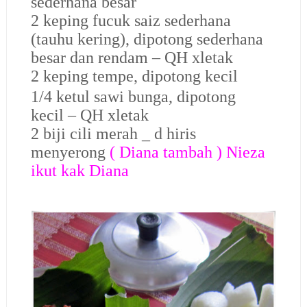
sederhana besar
2 keping fucuk saiz sederhana
(tauhu kering), dipotong sederhana
besar dan rendam – QH xletak
2 keping tempe, dipotong kecil
1/4 ketul sawi bunga, dipotong
kecil – QH xletak
2 biji cili merah _ d hiris
menyerong
( Diana tambah ) Nieza
ikut kak Diana