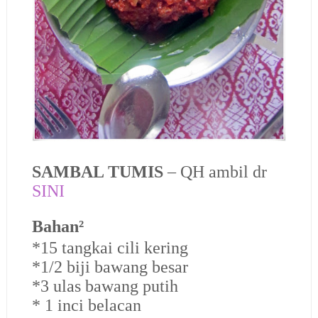
SAMBAL TUMIS
– QH ambil dr
SINI
Bahan²
*15 tangkai cili kering
*1/2 biji bawang besar
*3 ulas bawang putih
* 1 inci belacan