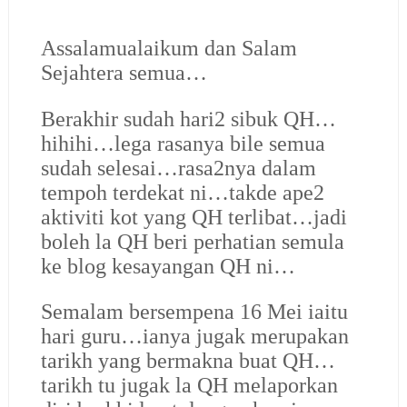
Assalamualaikum dan Salam
Sejahtera semua…
Berakhir sudah hari2 sibuk QH…
hihihi…lega rasanya bile semua
sudah selesai…rasa2nya dalam
tempoh terdekat ni…takde ape2
aktiviti kot yang QH terlibat…jadi
boleh la QH beri perhatian semula
ke blog kesayangan QH ni…
Semalam bersempena 16 Mei iaitu
hari guru…ianya jugak merupakan
tarikh yang bermakna buat QH…
tarikh tu jugak la QH melaporkan