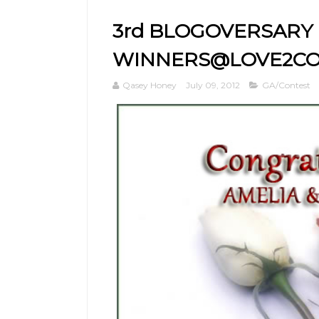
3rd BLOGOVERSARY
WINNERS@LOVE2CO
Qasey Honey
July 09, 2012
GA/Contest