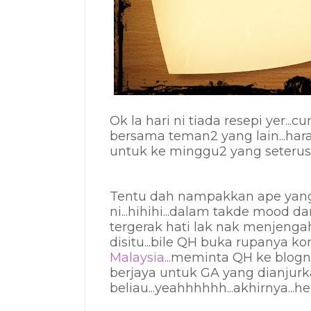
Ok la hari ni tiada resepi yer.
bersama teman2 yang lain...har
untuk ke minggu2 yang seterusn
Tentu dah nampakkan ape yang 
ni...hihihi...dalam takde mood d
tergerak hati lak nak menjengah
disitu...bile QH buka rupanya k
Malaysia
...meminta QH ke blogn
berjaya untuk GA yang dianjurk
beliau...yeahhhhhh...akhirnya...