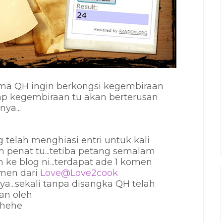
..cuma QH ingin berkongsi kegembiraan
ap kegembiraan tu akan berterusan
ya...
telah menghiasi entri untuk kali
an penat tu...tetiba petang semalam
 ke blog ni...terdapat ade 1 komen
omen dari
Love@Love2cook
ya...sekali tanpa disangka QH telah
an oleh
hehehe