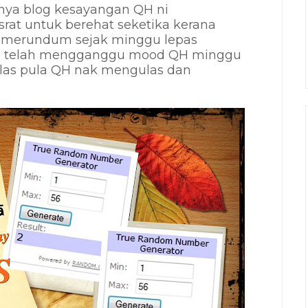
ya blog kesayangan QH ni
rat untuk berehat seketika kerana
merundum sejak minggu lepas
yang telah mengganggu mood QH minggu
.malas pula QH nak mengulas dan