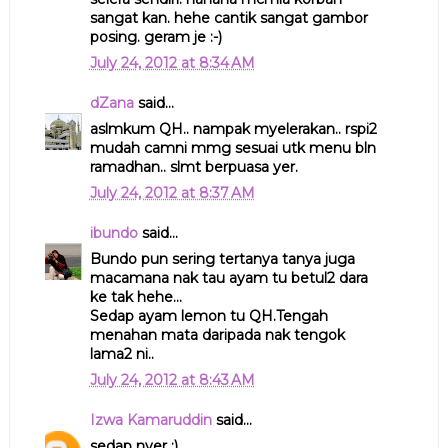
sangat kan. hehe cantik sangat gambor
posing. geram je :-)
July 24, 2012 at 8:34 AM
dZana
said...
aslmkum QH.. nampak myelerakan.. rspi2
mudah camni mmg sesuai utk menu bln
ramadhan.. slmt berpuasa yer.
July 24, 2012 at 8:37 AM
ibundo
said...
Bundo pun sering tertanya tanya juga
macamana nak tau ayam tu betul2 dara
ke tak hehe...
Sedap ayam lemon tu QH.Tengah
menahan mata daripada nak tengok
lama2 ni..
July 24, 2012 at 8:43 AM
Izwa Kamaruddin
said...
sedap nyer :)