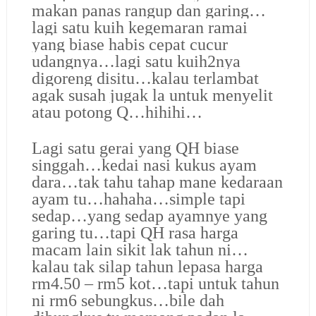
makan panas rangup dan garing…
lagi satu kuih kegemaran ramai
yang biase habis cepat cucur
udangnya…lagi satu kuih2nya
digoreng disitu…kalau terlambat
agak susah jugak la untuk menyelit
atau potong Q…hihihi…
Lagi satu gerai yang QH biase
singgah…kedai nasi kukus ayam
dara…tak tahu tahap mane kedaraan
ayam tu…hahaha…simple tapi
sedap…yang sedap ayamnye yang
garing tu…tapi QH rasa harga
macam lain sikit lak tahun ni…
kalau tak silap tahun lepasa harga
rm4.50 – rm5 kot…tapi untuk tahun
ni rm6 sebungkus…bile dah