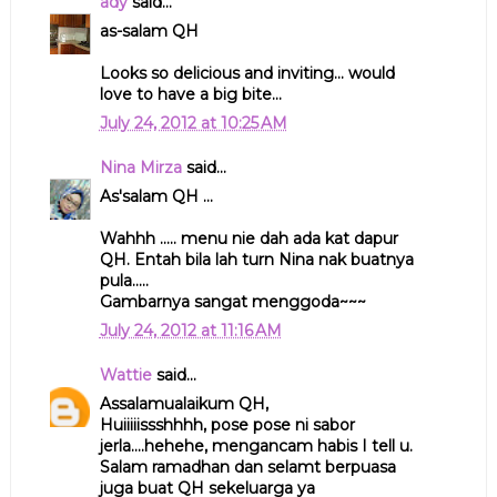
ady
said...
as-salam QH
Looks so delicious and inviting... would
love to have a big bite...
July 24, 2012 at 10:25 AM
Nina Mirza
said...
As'salam QH ...
Wahhh ..... menu nie dah ada kat dapur
QH. Entah bila lah turn Nina nak buatnya
pula.....
Gambarnya sangat menggoda~~~
July 24, 2012 at 11:16 AM
Wattie
said...
Assalamualaikum QH,
Huiiiiissshhhh, pose pose ni sabor
jerla....hehehe, mengancam habis I tell u.
Salam ramadhan dan selamt berpuasa
juga buat QH sekeluarga ya