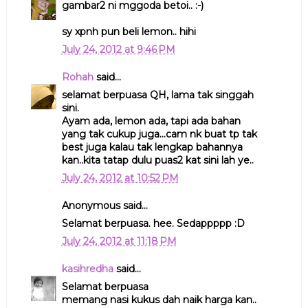
gambar2 ni mggoda betoi.. :-)
sy xpnh pun beli lemon.. hihi
July 24, 2012 at 9:46 PM
Rohah
said...
selamat berpuasa QH, lama tak singgah
sini.
Ayam ada, lemon ada, tapi ada bahan
yang tak cukup juga...cam nk buat tp tak
best juga kalau tak lengkap bahannya
kan..kita tatap dulu puas2 kat sini lah ye..
July 24, 2012 at 10:52 PM
Anonymous said...
Selamat berpuasa. hee. Sedappppp :D
July 24, 2012 at 11:18 PM
kasihredha
said...
Selamat berpuasa
memang nasi kukus dah naik harga kan..