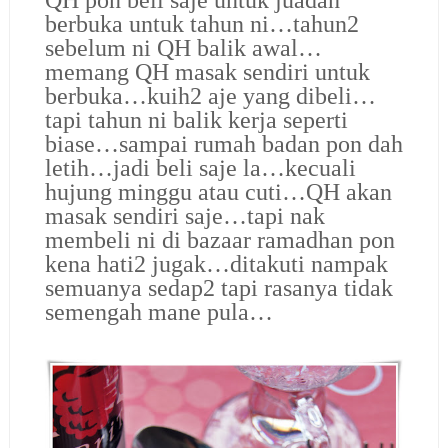
berbuka untuk tahun ni…tahun2
sebelum ni QH balik awal…
memang QH masak sendiri untuk
berbuka…kuih2 aje yang dibeli…
tapi tahun ni balik kerja seperti
biase…sampai rumah badan pon dah
letih…jadi beli saje la…kecuali
hujung minggu atau cuti…QH akan
masak sendiri saje…tapi nak
membeli ni di bazaar ramadhan pon
kena hati2 jugak…ditakuti nampak
semuanya sedap2 tapi rasanya tidak
semengah mane pula…