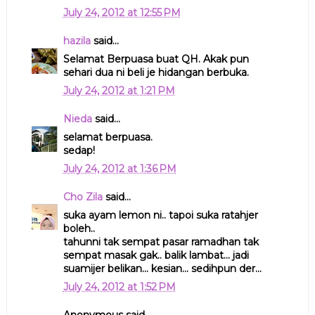
July 24, 2012 at 12:55 PM
hazila
said...
Selamat Berpuasa buat QH. Akak pun
sehari dua ni beli je hidangan berbuka.
July 24, 2012 at 1:21 PM
Nieda
said...
selamat berpuasa.
sedap!
July 24, 2012 at 1:36 PM
Cho Zila
said...
suka ayam lemon ni.. tapoi suka ratahjer
boleh..
tahunni tak sempat pasar ramadhan tak
sempat masak gak.. balik lambat... jadi
suamijer belikan... kesian... sedihpun der...
July 24, 2012 at 1:52 PM