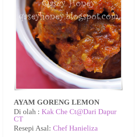
AYAM GORENG LEMON
Di olah :
Kak Che Ct@Dari Dapur
CT
Resepi Asal:
Chef Hanieliza