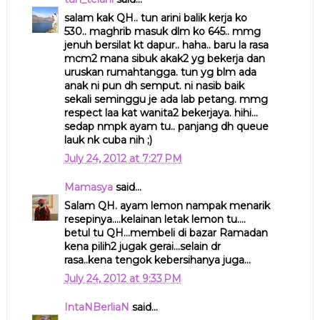
salam kak QH.. tun arini balik kerja ko
530.. maghrib masuk dlm ko 645.. mmg
jenuh bersilat kt dapur.. haha.. baru la rasa
mcm2 mana sibuk akak2 yg bekerja dan
uruskan rumahtangga. tun yg blm ada
anak ni pun dh semput. ni nasib baik
sekali seminggu je ada lab petang. mmg
respect laa kat wanita2 bekerjaya. hihi...
sedap nmpk ayam tu.. panjang dh queue
lauk nk cuba nih ;)
July 24, 2012 at 7:27 PM
Mamasya
said...
Salam QH. ayam lemon nampak menarik
resepinya....kelainan letak lemon tu....
betul tu QH...membeli di bazar Ramadan
kena pilih2 jugak gerai...selain dr
rasa..kena tengok kebersihanya juga...
July 24, 2012 at 9:33 PM
IntaNBerliaN
said...