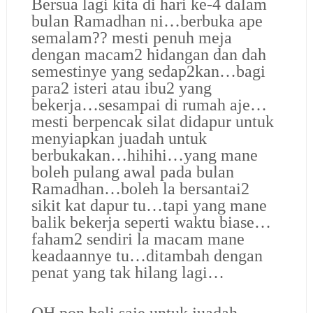
Bersua lagi kita di hari ke-4 dalam
bulan Ramadhan ni…berbuka ape
semalam?? mesti penuh meja
dengan macam2 hidangan dan dah
semestinye yang sedap2kan…bagi
para2 isteri atau ibu2 yang
bekerja…sesampai di rumah aje…
mesti berpencak silat didapur untuk
menyiapkan juadah untuk
berbukakan…hihihi…yang mane
boleh pulang awal pada bulan
Ramadhan…boleh la bersantai2
sikit kat dapur tu…tapi yang mane
balik bekerja seperti waktu biase…
faham2 sendiri la macam mane
keadaannye tu…ditambah dengan
penat yang tak hilang lagi…
QH pon beli saje untuk juadah