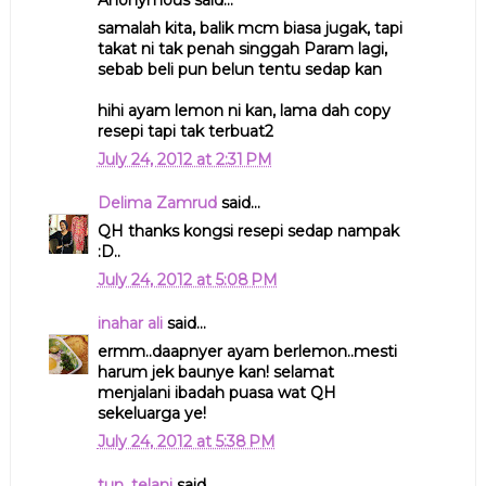
Anonymous said...
samalah kita, balik mcm biasa jugak, tapi
takat ni tak penah singgah Param lagi,
sebab beli pun belun tentu sedap kan
hihi ayam lemon ni kan, lama dah copy
resepi tapi tak terbuat2
July 24, 2012 at 2:31 PM
Delima Zamrud
said...
QH thanks kongsi resepi sedap nampak
:D..
July 24, 2012 at 5:08 PM
inahar ali
said...
ermm..daapnyer ayam berlemon..mesti
harum jek baunye kan! selamat
menjalani ibadah puasa wat QH
sekeluarga ye!
July 24, 2012 at 5:38 PM
tun_telani
said...