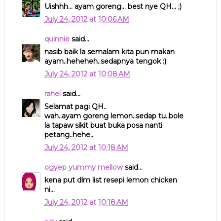
Uishhh... ayam goreng... best nye QH... ;)
July 24, 2012 at 10:06 AM
quinnie
said...
nasib baik la semalam kita pun makan
ayam..heheheh..sedapnya tengok :)
July 24, 2012 at 10:08 AM
rahel
said...
Selamat pagi QH..
wah..ayam goreng lemon..sedap tu..bole
la tapaw sikit buat buka posa nanti
petang..hehe..
July 24, 2012 at 10:18 AM
ogyep yummy mellow
said...
kena put dlm list resepi lemon chicken
ni...
July 24, 2012 at 10:18 AM