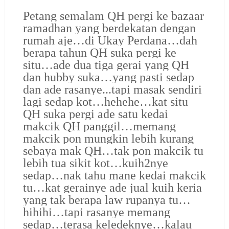
Petang semalam QH pergi ke bazaar
ramadhan yang berdekatan dengan
rumah aje…di Ukay Perdana…dah
berapa tahun QH suka pergi ke
situ…ade dua tiga gerai yang QH
dan hubby suka…yang pasti sedap
dan ade rasanye...tapi masak sendiri
lagi sedap kot…hehehe…kat situ
QH suka pergi ade satu kedai
makcik QH panggil…memang
makcik pon mungkin lebih kurang
sebaya mak QH…tak pon makcik tu
lebih tua sikit kot…kuih2nye
sedap…nak tahu mane kedai makcik
tu…kat gerainye ade jual kuih keria
yang tak berapa law rupanya tu…
hihihi…tapi rasanye memang
sedap…terasa keledeknye…kalau