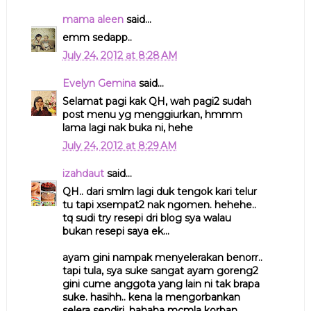
mama aleen
said...
emm sedapp..
July 24, 2012 at 8:28 AM
Evelyn Gemina
said...
Selamat pagi kak QH, wah pagi2 sudah
post menu yg menggiurkan, hmmm
lama lagi nak buka ni, hehe
July 24, 2012 at 8:29 AM
izahdaut
said...
QH.. dari smlm lagi duk tengok kari telur
tu tapi xsempat2 nak ngomen. hehehe..
tq sudi try resepi dri blog sya walau
bukan resepi saya ek...
ayam gini nampak menyelerakan benorr..
tapi tula, sya suke sangat ayam goreng2
gini cume anggota yang lain ni tak brapa
suke. hasihh.. kena la mengorbankan
selera sendiri. hahaha mcmla korban