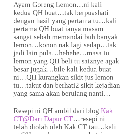
Ayam Goreng Lemon…ni kali
kedua QH buat…tak berpuashati
dengan hasil yang pertama tu…kali
pertama QH buat ianya masam
sangat sebab memandai buh banyak
lemon…konon nak lagi sedap…tak
jadi lain pula…hehehe…masa tu
lemon yang QH beli tu saiznye agak
besar jugak…bile kali kedua buat
ni…QH kurangkan sikit jus lemon
tu…takut dan berhati2 sikit kejadian
yang sama akan berulang nanti…
Resepi ni QH ambil dari blog
Kak
CT@Dari Dapur CT
…resepi ni
telah diolah oleh Kak CT tau…kali