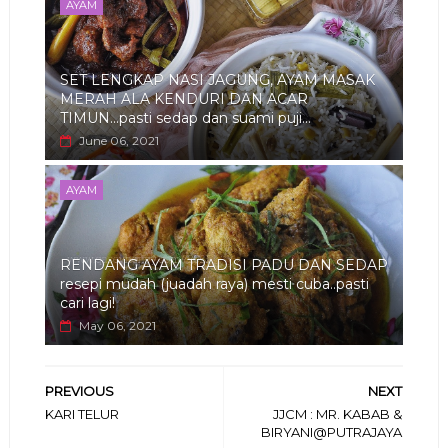
AYAM
SET LENGKAP NASI JAGUNG, AYAM MASAK
MERAH ALA KENDURI DAN ACAR
TIMUN...pasti sedap dan suami puji...
June 06, 2021
AYAM
RENDANG AYAM TRADISI PADU DAN SEDAP
resepi mudah (juadah raya) mesti cuba..pasti
cari lagi!
May 06, 2021
PREVIOUS
NEXT
KARI TELUR
JJCM : MR. KABAB &
BIRYANI@PUTRAJAYA