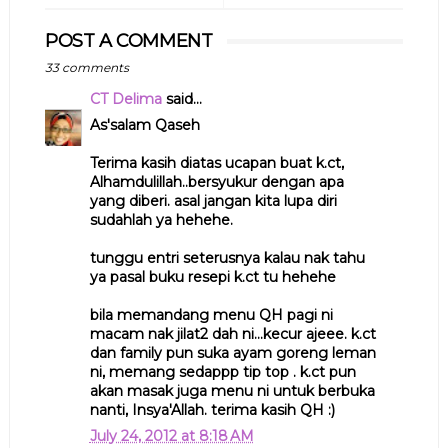
POST A COMMENT
33 comments
CT Delima
said...
As'salam Qaseh
Terima kasih diatas ucapan buat k.ct,
Alhamdulillah..bersyukur dengan apa
yang diberi. asal jangan kita lupa diri
sudahlah ya hehehe.
tunggu entri seterusnya kalau nak tahu
ya pasal buku resepi k.ct tu hehehe
bila memandang menu QH pagi ni
macam nak jilat2 dah ni...kecur ajeee. k.ct
dan family pun suka ayam goreng leman
ni, memang sedappp tip top . k.ct pun
akan masak juga menu ni untuk berbuka
nanti, Insya'Allah. terima kasih QH :)
July 24, 2012 at 8:18 AM