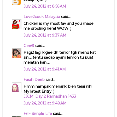
July 24, 2012 at 8:56 AM
Love2cook Malaysia
said...
Chicken is my most fav and you made
me drooling here! WOW :)
July 24, 2012 at 9:37 AM
Gee®
said...
Pagi2 lagi k.gee dh terlior tgk menu kat
sini... tentu sedap ayam lemon tu buat
meratah kan....
July 24, 2012 at 9:41 AM
Farah Deeb
said...
Hmm nampak menarik, bleh terai nih!
My latest Entry :)
JJCM: Day 2 Ramadhan 1433
July 24, 2012 at 9:49 AM
FnF Simple Life
said...