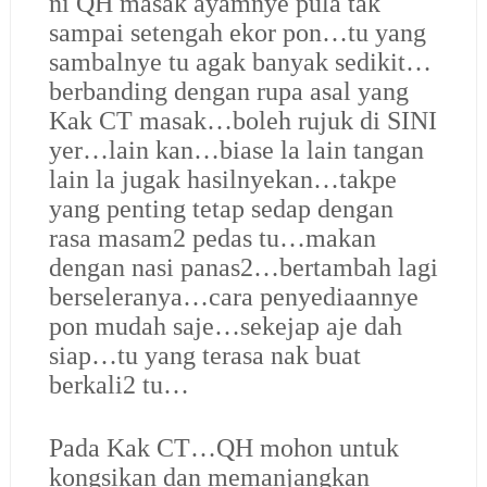
ni QH masak ayamnye pula tak
sampai setengah ekor pon…tu yang
sambalnye tu agak banyak sedikit…
berbanding dengan rupa asal yang
Kak CT masak…boleh rujuk di SINI
yer…lain kan…biase la lain tangan
lain la jugak hasilnyekan…takpe
yang penting tetap sedap dengan
rasa masam2 pedas tu…makan
dengan nasi panas2…bertambah lagi
berseleranya…cara penyediaannye
pon mudah saje…sekejap aje dah
siap…tu yang terasa nak buat
berkali2 tu…
Pada Kak CT
…QH mohon untuk
kongsikan dan memanjangkan