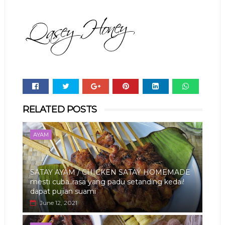
Whats
RELATED POSTS
app
AYAM
SATAY AYAM / CHICKEN SATAY HOMEMADE
mesti cuba..rasa yang padu setanding kedai!
dapat pujian suami
June 12, 2021