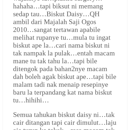
hahaha…tapi biksut ni memang
sedap tau…Biskut Daisy…QH
ambil dari Majalah Saji Ogos
2010…sangat tertawan apabile
melihat rupanye tu…mula tu ingat
biskut ape la…cari nama biskut ni
tak nampak la pulak…entah macam
mane tu tak tahu la…tapi bile
ditengok pada bahan2nye macam
dah boleh agak biskut ape…tapi bile
malam tadi nak menaip resepinye
baru la terpandang kat nama biskut
tu…hihihi…
Semua tahukan biskut daisy ni…tak
cair ditangan tapi cair dimulut…laju