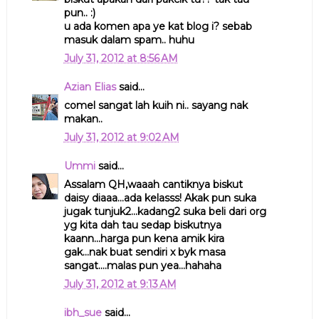
pun.. :)
u ada komen apa ye kat blog i? sebab
masuk dalam spam.. huhu
July 31, 2012 at 8:56 AM
Azian Elias
said...
comel sangat lah kuih ni.. sayang nak
makan..
July 31, 2012 at 9:02 AM
Ummi
said...
Assalam QH,waaah cantiknya biskut
daisy diaaa...ada kelasss! Akak pun suka
jugak tunjuk2...kadang2 suka beli dari org
yg kita dah tau sedap biskutnya
kaann...harga pun kena amik kira
gak...nak buat sendiri x byk masa
sangat....malas pun yea...hahaha
July 31, 2012 at 9:13 AM
ibh_sue
said...