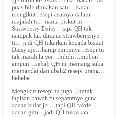
aje turun ke tekak…rasa macam tak
puas bile dimakan satu…kalau
mengikut resepi asalnya dalam
majalah tu…nama biskut ni
Strawberry Daisy…tapi QH tak
nampak lak dimana strawberrynye
tu…jadi QH tukarkan kepada biskut
Daisy aje…harap empunya resepi tu
tak marah la yer…hihihi…mohon
ampun…sebab QH ni memang suka
memandai dan ubah2 resepi orang…
hehehe
Mengikut resepi tu juga…untuk
lapisan bawah tu sepatutnye guna
acuan bulat jer…tapi QH takde
acuan gitu…jadi QH tukarkan