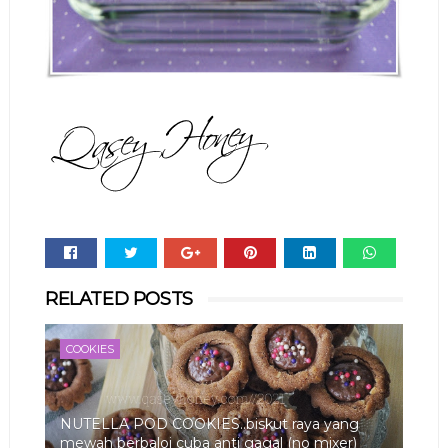
Whats
RELATED POSTS
app
COOKIES
NUTELLA POD COOKIES..biskut raya yang
mewah berbaloi cuba anti gagal (no mixer)