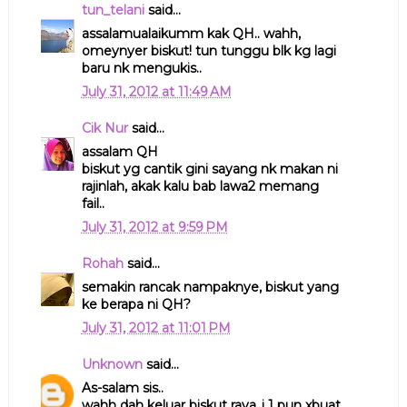
tun_telani
said...
assalamualaikumm kak QH.. wahh,
omeynyer biskut! tun tunggu blk kg lagi
baru nk mengukis..
July 31, 2012 at 11:49 AM
Cik Nur
said...
assalam QH
biskut yg cantik gini sayang nk makan ni
rajinlah, akak kalu bab lawa2 memang
fail..
July 31, 2012 at 9:59 PM
Rohah
said...
semakin rancak nampaknye, biskut yang
ke berapa ni QH?
July 31, 2012 at 11:01 PM
Unknown
said...
As-salam sis..
wahh dah keluar biskut raya..i 1 pun xbuat