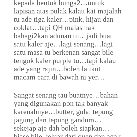
kepada bentuk bunga2…untuk
lapisan atas pulak kalau kat majalah
tu ade tiga kaler…pink, hijau dan
coklat…tapi QH malas nak
bahagi2kan adunan tu…jadi buat
satu kaler aje…lagi senang…lagi
satu masa tu berkenan sangat bile
tengok kaler purple tu…tapi kalau
ade yang rajin…boleh la ikut
macam cara di bawah ni yer…
Sangat senang tau buatnye…bahan
yang digunakan pon tak banyak
karenahnye…butter, gula, tepung
jagung dan tepung gandum…
sekejap aje dah boleh siapkan…
biase bile keluar dari oven dan agak