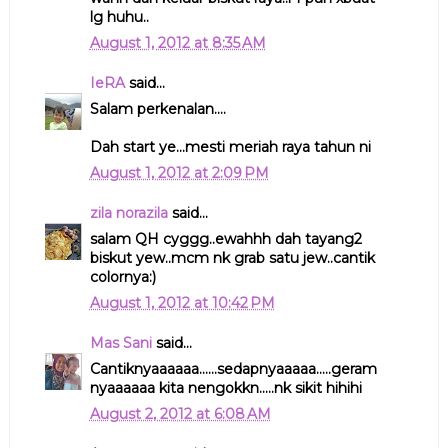
lg huhu..
August 1, 2012 at 8:35 AM
IeRA
said...
Salam perkenalan....
Dah start ye...mesti meriah raya tahun ni
August 1, 2012 at 2:09 PM
zila norazila
said...
salam QH cyggg..ewahhh dah tayang2
biskut yew..mcm nk grab satu jew..cantik
colornya:)
August 1, 2012 at 10:42 PM
Mas Sani
said...
Cantiknyaaaaaa......sedapnyaaaaa.....geram
nyaaaaaa kita nengokkn.....nk sikit hihihi
August 2, 2012 at 6:08 AM