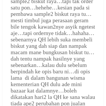
sample2 biskut raya…tapi tak order
satu pon…hehehe…kesian pada si
pembawa sample2 biskut raya tu…
mesti timbul juga perasaan geram
bile tengok kawan2nye asyik ngetest
aje…tapi ordernye tidak…hahaha…
sebenarnya QH lebih suka membeli
biskut yang dah siap dan nampak
macam mane bungkusan biskut tu…
dah tentu nampak hasilnye yang
sebenarkan…kalau dulu sebelum
berpindah ke opis baru ni…di opis
lama di
dalam
bangunan wisma
kementerian QH dulu ade mini
bazaar kat dalamnye…boleh
dikatakan hari2 la QH ke sana walau
tiada ape2 perubahan pon jualan