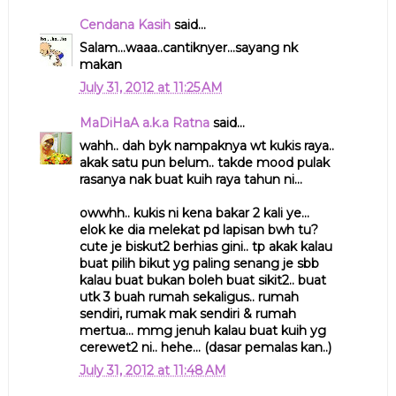
Cendana Kasih
said...
Salam...waaa..cantiknyer...sayang nk
makan
July 31, 2012 at 11:25 AM
MaDiHaA a.k.a Ratna
said...
wahh.. dah byk nampaknya wt kukis raya..
akak satu pun belum.. takde mood pulak
rasanya nak buat kuih raya tahun ni...
owwhh.. kukis ni kena bakar 2 kali ye...
elok ke dia melekat pd lapisan bwh tu?
cute je biskut2 berhias gini.. tp akak kalau
buat pilih bikut yg paling senang je sbb
kalau buat bukan boleh buat sikit2.. buat
utk 3 buah rumah sekaligus.. rumah
sendiri, rumak mak sendiri & rumah
mertua... mmg jenuh kalau buat kuih yg
cerewet2 ni.. hehe... (dasar pemalas kan..)
July 31, 2012 at 11:48 AM