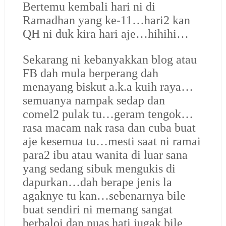
Bertemu kembali hari ni di
Ramadhan yang ke-11…hari2 kan
QH ni duk kira hari aje…hihihi…
Sekarang ni kebanyakkan blog atau
FB dah mula berperang dah
menayang biskut a.k.a kuih raya…
semuanya nampak sedap dan
comel2 pulak tu…geram tengok…
rasa macam nak rasa dan cuba buat
aje kesemua tu…mesti saat ni ramai
para2 ibu atau wanita di luar sana
yang sedang sibuk mengukis di
dapurkan…dah berape jenis la
agaknye tu kan…sebenarnya bile
buat sendiri ni memang sangat
berbaloi dan puas hati jugak bile