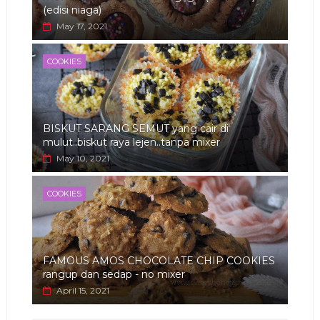
(edisi niaga)
May 17, 2021
COOKIES
BISKUT SARANG SEMUT yang cair di
mulut..biskut raya lejen..tanpa mixer
May 10, 2021
COOKIES
FAMOUS AMOS CHOCOLATE CHIP COOKIES
rangup dan sedap - no mixer
April 15, 2021