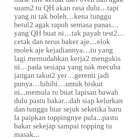
suam2 tu QH akan rasa dulu…tapi
yang ni tak boleh…kena tunggu
betul2 agak rapuh semasa panas…
yang QH buat ni…tak payah test2…
cetak dan terus baker aje…elok
molek aje kejadiannya…tu yang
lagi memudahkan kerja2 mengukis
ni…pada sesiapa yang nak mecuba
jangan takut2 yer…gerenti jadi
punya…hihihi…untuk biskut
ni...memula tu buat lapisan bawah
dulu pastu bakar...dah siap kelurkan
dan tunggu biar sejuk seketika baru
la paipkan toppingnye pula...pastu
bakar sekejap sampai topping tu
masak...