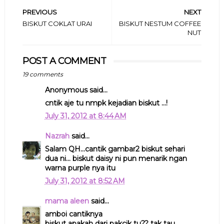
PREVIOUS
NEXT
BISKUT COKLAT URAI
BISKUT NESTUM COFFEE
NUT
POST A COMMENT
19 comments
Anonymous said...
cntik aje tu nmpk kejadian biskut ...!
July 31, 2012 at 8:44 AM
Nazrah
said...
Salam QH...cantik gambar2 biskut sehari
dua ni... biskut daisy ni pun menarik ngan
warna purple nya itu
July 31, 2012 at 8:52 AM
mama aleen
said...
amboi cantiknya
biskut apakah dari pakcik tu?? tak tau