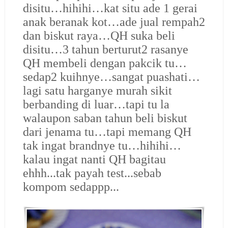
disitu…hihihi…kat situ ade 1 gerai
anak beranak kot…ade jual rempah2
dan biskut raya…QH suka beli
disitu…3 tahun berturut2 rasanye
QH membeli dengan pakcik tu…
sedap2 kuihnye…sangat puashati…
lagi satu harganye murah sikit
berbanding di luar…tapi tu la
walaupon saban tahun beli biskut
dari jenama tu…tapi memang QH
tak ingat brandnye tu…hihihi…
kalau ingat nanti QH bagitau
ehhh...tak payah test...sebab
kompom sedappp...