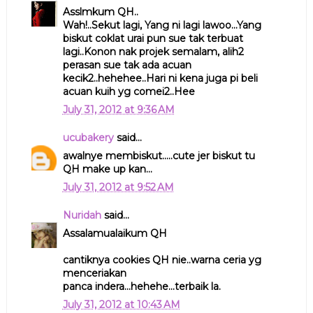
Asslmkum QH..
Wah!..Sekut lagi, Yang ni lagi lawoo...Yang
biskut coklat urai pun sue tak terbuat
lagi..Konon nak projek semalam, alih2
perasan sue tak ada acuan
kecik2..hehehee..Hari ni kena juga pi beli
acuan kuih yg comei2..Hee
July 31, 2012 at 9:36 AM
ucubakery
said...
awalnye membiskut.....cute jer biskut tu
QH make up kan...
July 31, 2012 at 9:52 AM
Nuridah
said...
Assalamualaikum QH
cantiknya cookies QH nie..warna ceria yg
menceriakan
panca indera...hehehe...terbaik la.
July 31, 2012 at 10:43 AM