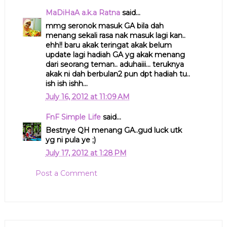
MaDiHaA a.k.a Ratna
said...
mmg seronok masuk GA bila dah
menang sekali rasa nak masuk lagi kan..
ehh!! baru akak teringat akak belum
update lagi hadiah GA yg akak menang
dari seorang teman.. aduhaiii... teruknya
akak ni dah berbulan2 pun dpt hadiah tu..
ish ish ishh...
July 16, 2012 at 11:09 AM
FnF Simple Life
said...
Bestnye QH menang GA..gud luck utk
yg ni pula ye ;)
July 17, 2012 at 1:28 PM
Post a Comment