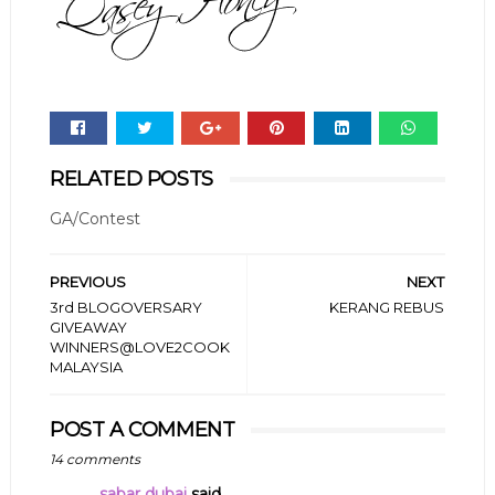
Whats
RELATED POSTS
app
GA/Contest
PREVIOUS
NEXT
3rd BLOGOVERSARY
KERANG REBUS
GIVEAWAY
WINNERS@LOVE2COOK
MALAYSIA
POST A COMMENT
14 comments
sabar dubai
said...