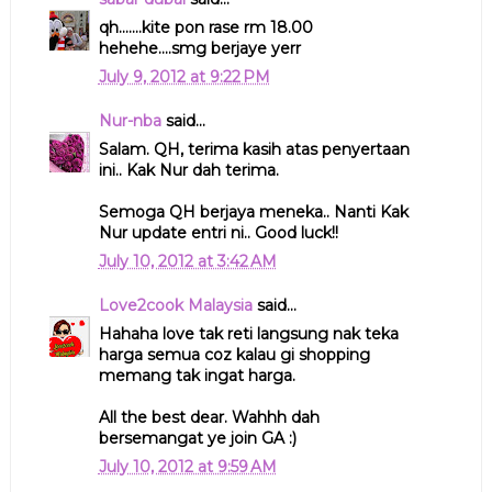
qh.......kite pon rase rm 18.00
hehehe....smg berjaye yerr
July 9, 2012 at 9:22 PM
Nur-nba
said...
Salam. QH, terima kasih atas penyertaan
ini.. Kak Nur dah terima.
Semoga QH berjaya meneka.. Nanti Kak
Nur update entri ni.. Good luck!!
July 10, 2012 at 3:42 AM
Love2cook Malaysia
said...
Hahaha love tak reti langsung nak teka
harga semua coz kalau gi shopping
memang tak ingat harga.
All the best dear. Wahhh dah
bersemangat ye join GA :)
July 10, 2012 at 9:59 AM