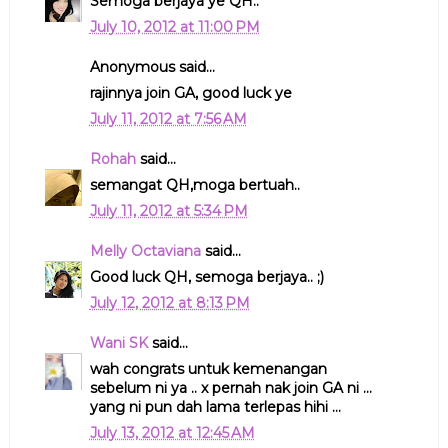
Semoga berjaya ye QH..
July 10, 2012 at 11:00 PM
Anonymous said...
rajinnya join GA, good luck ye
July 11, 2012 at 7:56 AM
Rohah
said...
semangat QH,moga bertuah..
July 11, 2012 at 5:34 PM
Melly Octaviana
said...
Good luck QH, semoga berjaya.. ;)
July 12, 2012 at 8:13 PM
Wani SK
said...
wah congrats untuk kemenangan
sebelum ni ya .. x pernah nak join GA ni ...
yang ni pun dah lama terlepas hihi ...
July 13, 2012 at 12:45 AM