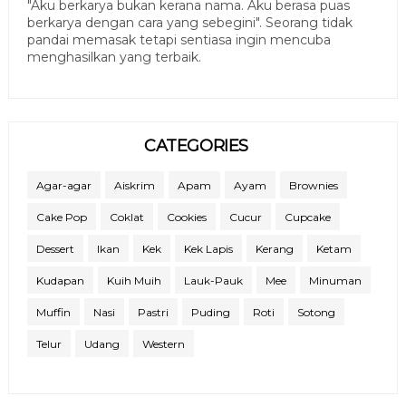
"Aku berkarya bukan kerana nama. Aku berasa puas
berkarya dengan cara yang sebegini". Seorang tidak
pandai memasak tetapi sentiasa ingin mencuba
menghasilkan yang terbaik.
CATEGORIES
Agar-agar
Aiskrim
Apam
Ayam
Brownies
Cake Pop
Coklat
Cookies
Cucur
Cupcake
Dessert
Ikan
Kek
Kek Lapis
Kerang
Ketam
Kudapan
Kuih Muih
Lauk-Pauk
Mee
Minuman
Muffin
Nasi
Pastri
Puding
Roti
Sotong
Telur
Udang
Western