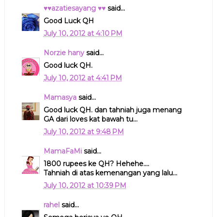
♥♥azatiesayang ♥♥
said...
Good Luck QH
July 10, 2012 at 4:10 PM
Norzie hany
said...
Good luck QH.
July 10, 2012 at 4:41 PM
Mamasya
said...
Good luck QH. dan tahniah juga menang
GA dari loves kat bawah tu...
July 10, 2012 at 9:48 PM
MamaFaMi
said...
1800 rupees ke QH? Hehehe....
Tahniah di atas kemenangan yang lalu...
July 10, 2012 at 10:39 PM
rahel
said...