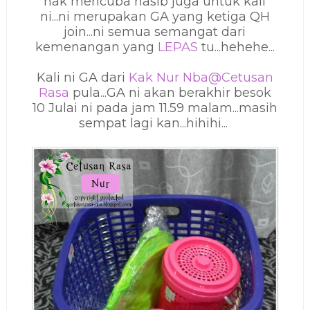
nak mencuba nasib juga untuk kali
ni...ni merupakan GA yang ketiga QH
join...ni semua semangat dari
kemenangan yang
LEPAS
tu...hehehe...
Kali ni GA dari
Kak Nur Nba@Cetusan
Rasa
pula...GA ni akan berakhir besok
10 Julai ni pada jam 11.59 malam...masih
sempat lagi kan...hihihi...