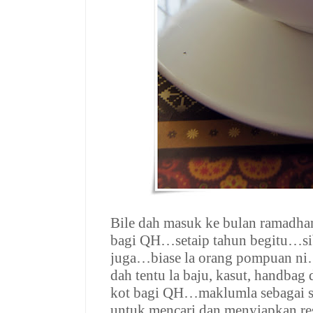
Bile dah masuk ke bulan ramadha
bagi QH…setaip tahun begitu…si
juga…biase la orang pompuan ni…
dah tentu la baju, kasut, handbag
kot bagi QH…maklumla sebagai s
untuk mencari dan menyiapkan re