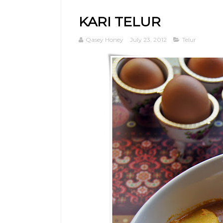
KARI TELUR
Qasey Honey
July 23, 2012
Telur