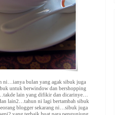
n ni…ianya bulan yang agak sibuk juga
buk untuk berwindow dan bershopping
takde lain yang difikir dan dicarinye…
 dan lain2…tahun ni lagi bertambah sibuk
eorang blogger sekarang ni…sibuk juga
sepi2 yang terbaik buat para pengunjung