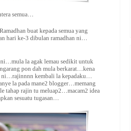
htera semua…
m Ramadhan buat kepada semua yang
n hari ke-3 dibulan ramadhan ni…
 ni…mula la agak lemau sedikit untuk
ngarang pon dah mula berkarat…kena
it ni…rajinnnn kembali la kepadaku…
tanye la pada mane2 blogger…memang
bile tahap rajin tu meluap2…macam2 idea
apkan sesuatu tugasan…