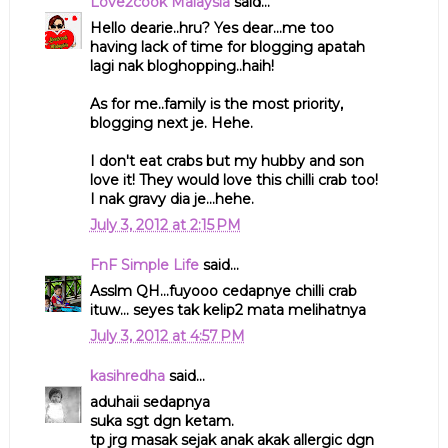
Love2cook Malaysia
said...
Hello dearie..hru? Yes dear...me too
having lack of time for blogging apatah
lagi nak bloghopping..haih!
As for me..family is the most priority,
blogging next je. Hehe.
I don't eat crabs but my hubby and son
love it! They would love this chilli crab too!
I nak gravy dia je...hehe.
July 3, 2012 at 2:15 PM
FnF Simple Life
said...
Asslm QH...fuyooo cedapnye chilli crab
ituw... seyes tak kelip2 mata melihatnya
July 3, 2012 at 4:57 PM
kasihredha
said...
aduhaii sedapnya
suka sgt dgn ketam.
tp jrg masak sejak anak akak allergic dgn