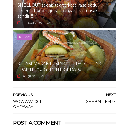
SHELLOUT sedap tak terkata, rasa padu
seperti di kedai...jimat banyak jika masak
sendiri!!!
January 05, 2021
KETAM
KETAM MASAK LEMAK CILI PADI LETAK
EPAL HIJAU GERENTI SEDAP..
August 13, 2019
PREVIOUS
NEXT
WOWWW 1001
SAMBAL TEMPE
GIVEAWAY
POST A COMMENT