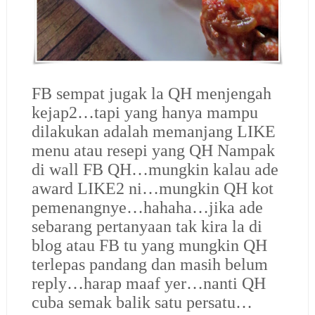
FB sempat jugak la QH menjengah
kejap2…tapi yang hanya mampu
dilakukan adalah memanjang LIKE
menu atau resepi yang QH Nampak
di wall FB QH…mungkin kalau ade
award LIKE2 ni…mungkin QH kot
pemenangnye…hahaha…jika ade
sebarang pertanyaan tak kira la di
blog atau FB tu yang mungkin QH
terlepas pandang dan masih belum
reply…harap maaf yer…nanti QH
cuba semak balik satu persatu…