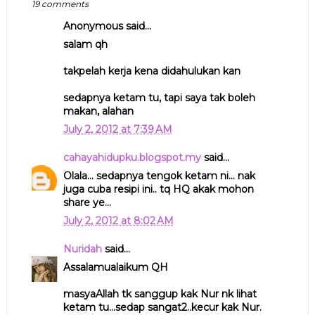
19 comments
Anonymous said...
salam qh
takpelah kerja kena didahulukan kan
sedapnya ketam tu, tapi saya tak boleh
makan, alahan
July 2, 2012 at 7:39 AM
cahayahidupku.blogspot.my
said...
Olala... sedapnya tengok ketam ni... nak
juga cuba resipi ini.. tq HQ akak mohon
share ye...
July 2, 2012 at 8:02 AM
Nuridah
said...
Assalamualaikum QH
masyaAllah tk sanggup kak Nur nk lihat
ketam tu...sedap sangat2..kecur kak Nur.