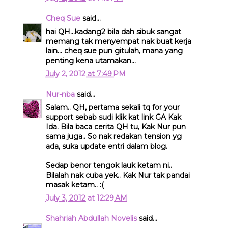
Cheq Sue
said...
hai QH...kadang2 bila dah sibuk sangat
memang tak menyempat nak buat kerja
lain... cheq sue pun gitulah, mana yang
penting kena utamakan...
July 2, 2012 at 7:49 PM
Nur-nba
said...
Salam.. QH, pertama sekali tq for your
support sebab sudi klik kat link GA Kak
Ida. Bila baca cerita QH tu, Kak Nur pun
sama juga.. So nak redakan tension yg
ada, suka update entri dalam blog.
Sedap benor tengok lauk ketam ni..
Bilalah nak cuba yek.. Kak Nur tak pandai
masak ketam.. :(
July 3, 2012 at 12:29 AM
Shahriah Abdullah Novelis
said...