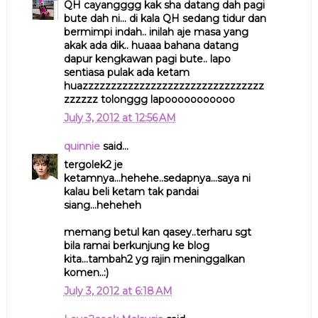
QH cayangggg kak sha datang dah pagi
bute dah ni... di kala QH sedang tidur dan
bermimpi indah.. inilah aje masa yang
akak ada dik.. huaaa bahana datang
dapur kengkawan pagi bute.. lapo
sentiasa pulak ada ketam
huazzzzzzzzzzzzzzzzzzzzzzzzzzzzzzzz
zzzzzz tolonggg lapooooooooooo
July 3, 2012 at 12:56 AM
quinnie
said...
tergolek2 je
ketamnya...hehehe..sedapnya...saya ni
kalau beli ketam tak pandai
siang...heheheh
memang betul kan qasey..terharu sgt
bila ramai berkunjung ke blog
kita...tambah2 yg rajin meninggalkan
komen..:)
July 3, 2012 at 6:18 AM