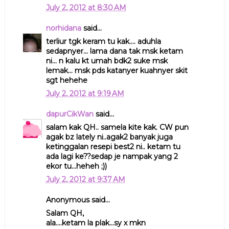
July 2, 2012 at 8:30 AM
norhidana
said...
terliur tgk keram tu kak.... aduhla
sedapnyer... lama dana tak msk ketam
ni... n kalu kt umah bdk2 suke msk
lemak... msk pds katanyer kuahnyer skit
sgt hehehe
July 2, 2012 at 9:19 AM
dapurCikWan
said...
salam kak QH.. samela kite kak. CW pun
agak bz lately ni..agak2 banyak juga
ketinggalan resepi best2 ni.. ketam tu
ada lagi ke??sedap je nampak yang 2
ekor tu...heheh ;))
July 2, 2012 at 9:37 AM
Anonymous said...
Salam QH,
ala....ketam la plak...sy x mkn