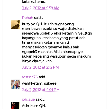
ketam...hehe...
July 2, 2012 at 9:59 AM
Rohah
said...
buzy ye QH...itulah tugas yang
membawa rezeki, so wajib dilakukan
sebaiknya...colek 3 ekor ketam ni ye...(tgh
bayangkan kesabaran yang patut ada
time makan ketam ni kan...)
mengasyikkan gayanya kalau bab
ngopek3 makhluk Allah ni,sedapnye
bukan kepalang walaupun sedia maklum
isinya ciput je kan..
July 2, 2012 at 2:12 PM
rostina76
said...
wah!!!ketam. sukeee
July 2, 2012 at 4:01 PM
ibh_sue
said...
Aslmkum QH.