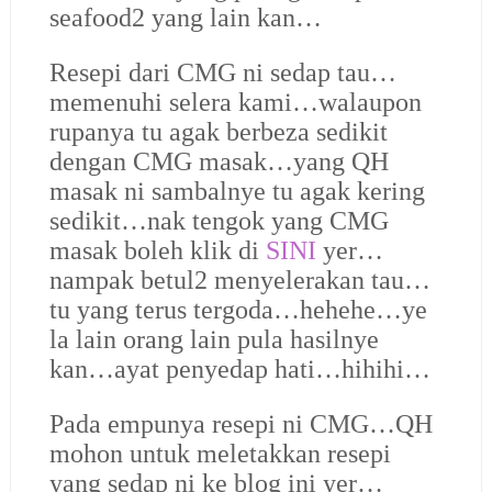
seafood2 yang lain kan…
Resepi dari CMG ni sedap tau…
memenuhi selera kami…walaupon
rupanya tu agak berbeza sedikit
dengan CMG masak…yang QH
masak ni sambalnye tu agak kering
sedikit…nak tengok yang CMG
masak boleh klik di
SINI
yer…
nampak betul2 menyelerakan tau…
tu yang terus tergoda…hehehe…ye
la lain orang lain pula hasilnye
kan…ayat penyedap hati…hihihi…
Pada empunya resepi ni CMG…QH
mohon untuk meletakkan resepi
yang sedap ni ke blog ini yer…