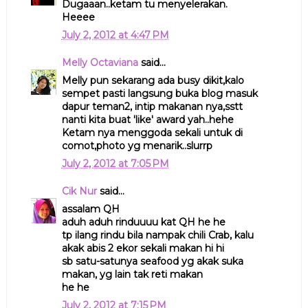
Dugaaan..ketam tu menyelerakan.
Heeee
July 2, 2012 at 4:47 PM
Melly Octaviana
said...
Melly pun sekarang ada busy dikit,kalo
sempet pasti langsung buka blog masuk
dapur teman2, intip makanan nya,sstt
nanti kita buat 'like' award yah..hehe
Ketam nya menggoda sekali untuk di
comot,photo yg menarik..slurrp
July 2, 2012 at 7:05 PM
Cik Nur
said...
assalam QH
aduh aduh rinduuuu kat QH he he
tp ilang rindu bila nampak chili Crab, kalu
akak abis 2 ekor sekali makan hi hi
sb satu-satunya seafood yg akak suka
makan, yg lain tak reti makan
he he
July 2, 2012 at 7:15 PM