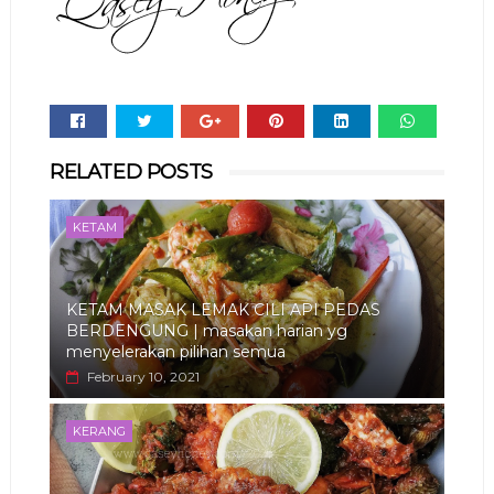
Whats
RELATED POSTS
app
KETAM
KETAM MASAK LEMAK CILI API PEDAS
BERDENGUNG | masakan harian yg
menyelerakan pilihan semua
February 10, 2021
KERANG