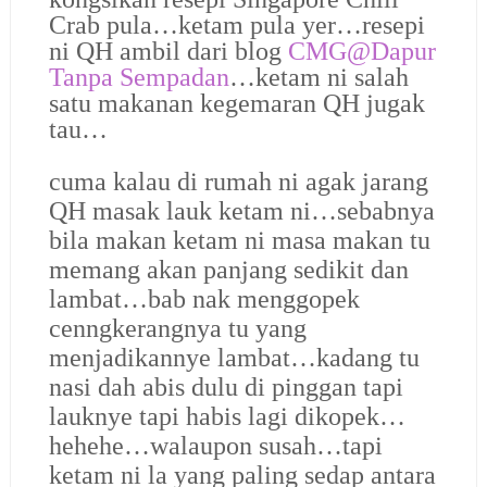
Crab pula…ketam pula yer…resepi
ni QH ambil dari blog
CMG@Dapur
Tanpa Sempadan
…ketam ni salah
satu makanan kegemaran QH jugak
tau…
cuma kalau di rumah ni agak jarang
QH masak lauk ketam ni…sebabnya
bila makan ketam ni masa makan tu
memang akan panjang sedikit dan
lambat…bab nak menggopek
cenngkerangnya tu yang
menjadikannye lambat…kadang tu
nasi dah abis dulu di pinggan tapi
lauknye tapi habis lagi dikopek…
hehehe…walaupon susah…tapi
ketam ni la yang paling sedap antara