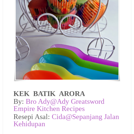
KEK BATIK ARORA
By:
Bro Ady@
Ady Greatsword
Empire Kitchen Recipes
Resepi Asal:
Cida@Sepanjang Jalan
Kehidupan