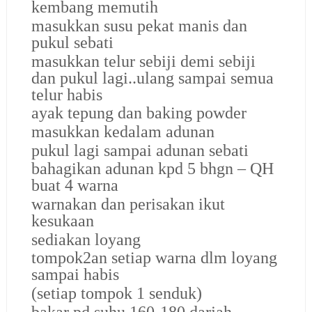
kembang memutih
masukkan susu pekat manis
dan
pukul sebati
masukkan telur sebiji demi sebiji
dan pukul lagi..ulang sampai semua
telur habis
ayak tepung dan baking powder
masukkan kedalam adunan
pukul lagi sampai adunan sebati
bahagikan adunan kpd 5 bhgn – QH
buat 4 warna
warnakan dan perisakan ikut
kesukaan
sediakan loyang
tompok2an setiap warna dlm loyang
sampai habis
(setiap tompok 1 senduk)
bakar pd suhu 160-180 darjah