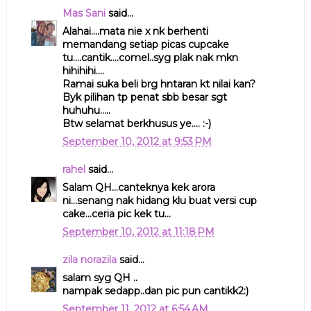
Mas Sani
said...
Alahai....mata nie x nk berhenti
memandang setiap picas cupcake
tu....cantik....comel..syg plak nak mkn
hihihihi....
Ramai suka beli brg hntaran kt nilai kan?
Byk pilihan tp penat sbb besar sgt
huhuhu.....
Btw selamat berkhusus ye.... :-)
September 10, 2012 at 9:53 PM
rahel
said...
Salam QH...canteknya kek arora
ni...senang nak hidang klu buat versi cup
cake...ceria pic kek tu...
September 10, 2012 at 11:18 PM
zila norazila
said...
salam syg QH ..
nampak sedapp..dan pic pun cantikk2:)
September 11, 2012 at 6:54 AM