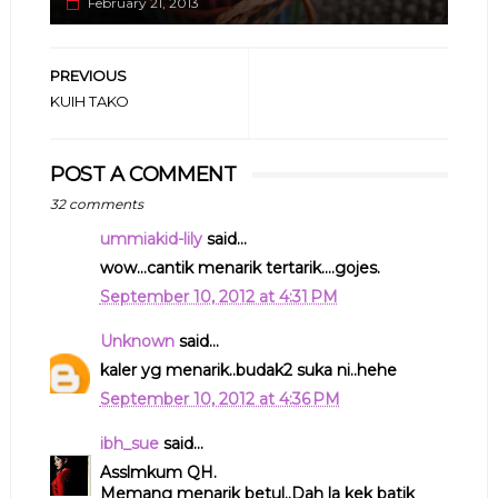
February 21, 2013
PREVIOUS
KUIH TAKO
POST A COMMENT
32 comments
ummiakid-lily
said...
wow...cantik menarik tertarik....gojes.
September 10, 2012 at 4:31 PM
Unknown
said...
kaler yg menarik..budak2 suka ni..hehe
September 10, 2012 at 4:36 PM
ibh_sue
said...
Asslmkum QH.
Memang menarik betul..Dah la kek batik