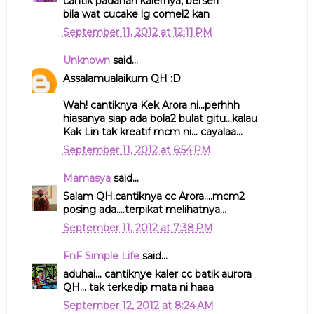
cantik padanan kalernya, berseri
bila wat cucake lg comel2 kan
September 11, 2012 at 12:11 PM
Unknown
said...
Assalamualaikum QH :D
Wah! cantiknya Kek Arora ni...perhhh
hiasanya siap ada bola2 bulat gitu...kalau
Kak Lin tak kreatif mcm ni... cayalaa...
September 11, 2012 at 6:54 PM
Mamasya
said...
Salam QH.cantiknya cc Arora....mcm2
posing ada....terpikat melihatnya...
September 11, 2012 at 7:38 PM
FnF Simple Life
said...
aduhai... cantiknye kaler cc batik aurora
QH... tak terkedip mata ni haaa
September 12, 2012 at 8:24 AM