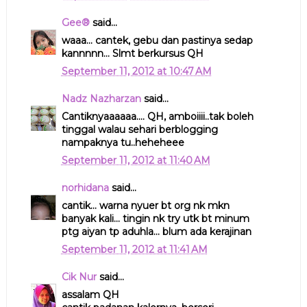
Gee®
said...
waaa... cantek, gebu dan pastinya sedap
kannnnn... Slmt berkursus QH
September 11, 2012 at 10:47 AM
Nadz Nazharzan
said...
Cantiknyaaaaaa.... QH, amboiiii..tak boleh
tinggal walau sehari berblogging
nampaknya tu..heheheee
September 11, 2012 at 11:40 AM
norhidana
said...
cantik... warna nyuer bt org nk mkn
banyak kali... tingin nk try utk bt minum
ptg aiyan tp aduhla... blum ada kerajinan
September 11, 2012 at 11:41 AM
Cik Nur
said...
assalam QH