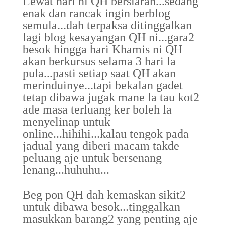
Lewat hari ni QH bersiaran...sedang
enak dan rancak ingin berblog
semula...dah terpaksa ditinggalkan
lagi blog kesayangan QH ni...gara2
besok hingga hari Khamis ni QH
akan berkursus selama 3 hari la
pula...pasti setiap saat QH akan
merinduinye...tapi bekalan gadet
tetap dibawa jugak mane la tau kot2
ade masa terluang ker boleh la
menyelinap untuk
online...hihihi...kalau tengok pada
jadual yang diberi macam takde
peluang aje untuk bersenang
lenang...huhuhu...
Beg pon QH dah kemaskan sikit2
untuk dibawa besok...tinggalkan
masukkan barang2 yang penting aje