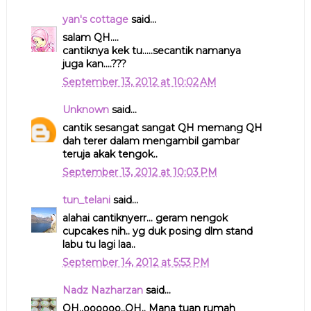
yan's cottage
said...
salam QH....
cantiknya kek tu.....secantik namanya
juga kan....???
September 13, 2012 at 10:02 AM
Unknown
said...
cantik sesangat sangat QH memang QH
dah terer dalam mengambil gambar
teruja akak tengok..
September 13, 2012 at 10:03 PM
tun_telani
said...
alahai cantiknyerr... geram nengok
cupcakes nih.. yg duk posing dlm stand
labu tu lagi laa..
September 14, 2012 at 5:53 PM
Nadz Nazharzan
said...
QH..oooooo..QH.. Mana tuan rumah