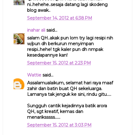
ni..hehehe..sesaja datang lagi skodeng
blog awak..
September 14, 2012 at 6:38 PM
inahar ali
said...
salam QH..akak pun lom try lagi resipi nih
w/pun dh berkurun menyimpan
resipi..hehe! tgk kaler pun dh nmpak
kesedapannye kan!
September 15, 2012 at 2:23 PM
Wattie
said...
Assalamualaikum, selamat hari raya maaf
zahir dan batin buat QH sekeluarga.
Lamanya tak jenguk ke sini, rindu gitu.....
Sungguh cantik kejadinnya batik arora
QH, sgt kreatif, kemas dan
menariksssss......
September 15, 2012 at 3:03 PM