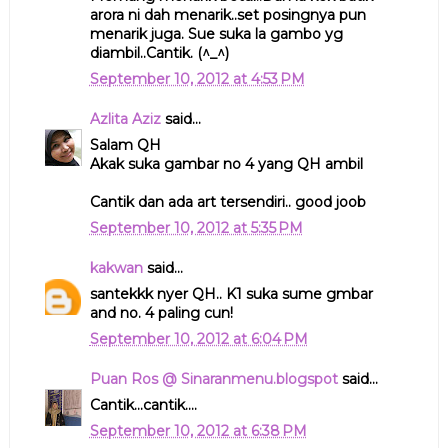
arora ni dah menarik..set posingnya pun
menarik juga. Sue suka la gambo yg
diambil..Cantik. (^_^)
September 10, 2012 at 4:53 PM
Azlita Aziz
said...
Salam QH
Akak suka gambar no 4 yang QH ambil
Cantik dan ada art tersendiri.. good joob
September 10, 2012 at 5:35 PM
kakwan
said...
santekkk nyer QH.. K1 suka sume gmbar
and no. 4 paling cun!
September 10, 2012 at 6:04 PM
Puan Ros @ Sinaranmenu.blogspot
said...
Cantik...cantik....
September 10, 2012 at 6:38 PM