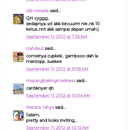
zila norazila
said...
QH cyggg..
sedapnya..wt akk kecuurrrr nie..nk 10
ketuii..nnt akk sampai depan umah:)
September 11, 2012 at 7:36 AM
izahdaut
said...
comelnya cupkek.. gambooo dah la
mantopp. suekee
September 11, 2012 at 9:08 AM
mayangbakingmadness
said...
cantiknyer qh
September 11, 2012 at 10:04 AM
Marsita Yahya
said...
Salam,
pretty and looks inviting...
September 11, 2012 at 10:13 AM