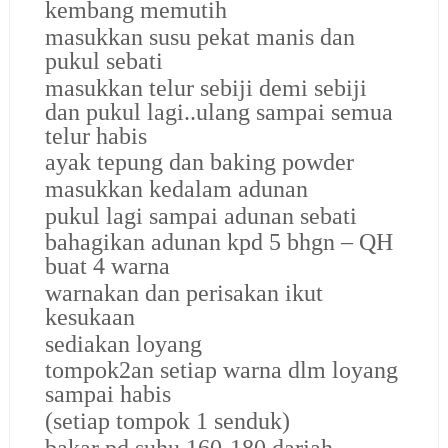
kembang memutih
masukkan susu pekat manis
dan
pukul sebati
masukkan telur sebiji demi sebiji
dan pukul lagi..ulang sampai semua
telur habis
ayak tepung dan baking powder
masukkan kedalam adunan
pukul lagi sampai adunan sebati
bahagikan adunan kpd 5 bhgn – QH
buat 4 warna
warnakan dan perisakan ikut
kesukaan
sediakan loyang
tompok2an setiap warna dlm loyang
sampai habis
(setiap tompok 1 senduk)
bakar pd suhu 160-180 darjah