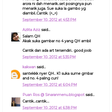
arora ni dah menarik..set posingnya pun
menarik juga. Sue suka la gambo yg
diambil..Cantik. (^_^)
September 10, 2012 at 4:53 PM
Azlita Aziz
said...
Salam QH
Akak suka gambar no 4 yang QH ambil
Cantik dan ada art tersendiri.. good joob
September 10, 2012 at 5:35 PM
kakwan
said...
santekkk nyer QH.. K1 suka sume gmbar
and no. 4 paling cun!
September 10, 2012 at 6:04 PM
Puan Ros @ Sinaranmenu.blogspot
said...
Cantik...cantik....
September 10, 2012 at 6:38 PM