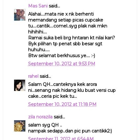
Mas Sani
said...
Alahai....mata nie x nk berhenti
memandang setiap picas cupcake
tu....cantik....comel..syg plak nak mkn
hihihihi....
Ramai suka beli brg hntaran kt nilai kan?
Byk pilihan tp penat sbb besar sgt
huhuhu.....
Btw selamat berkhusus ye.... :-)
September 10, 2012 at 9:53 PM
rahel
said...
Salam QH...canteknya kek arora
ni...senang nak hidang klu buat versi cup
cake...ceria pic kek tu...
September 10, 2012 at 11:18 PM
zila norazila
said...
salam syg QH ..
nampak sedapp..dan pic pun cantikk2:)
September 11, 2012 at 6:54 AM