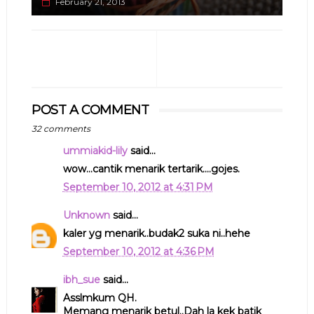
February 21, 2013
POST A COMMENT
32 comments
ummiakid-lily
said...
wow...cantik menarik tertarik....gojes.
September 10, 2012 at 4:31 PM
Unknown
said...
kaler yg menarik..budak2 suka ni..hehe
September 10, 2012 at 4:36 PM
ibh_sue
said...
Asslmkum QH.
Memang menarik betul..Dah la kek batik