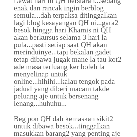
Lewat hari ni QH bersiaran...sedang
enak dan rancak ingin berblog
semula...dah terpaksa ditinggalkan
lagi blog kesayangan QH ni...gara2
besok hingga hari Khamis ni QH
akan berkursus selama 3 hari la
pula...pasti setiap saat QH akan
merinduinye...tapi bekalan gadet
tetap dibawa jugak mane la tau kot2
ade masa terluang ker boleh la
menyelinap untuk
online...hihihi...kalau tengok pada
jadual yang diberi macam takde
peluang aje untuk bersenang
lenang...huhuhu...
Beg pon QH dah kemaskan sikit2
untuk dibawa besok...tinggalkan
masukkan barang2 yang penting aje