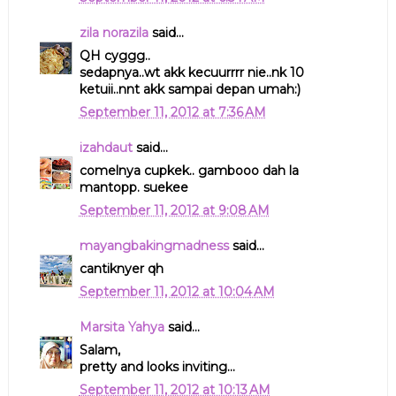
zila norazila
said...
QH cyggg..
sedapnya..wt akk kecuurrrr nie..nk 10
ketuii..nnt akk sampai depan umah:)
September 11, 2012 at 7:36 AM
izahdaut
said...
comelnya cupkek.. gambooo dah la
mantopp. suekee
September 11, 2012 at 9:08 AM
mayangbakingmadness
said...
cantiknyer qh
September 11, 2012 at 10:04 AM
Marsita Yahya
said...
Salam,
pretty and looks inviting...
September 11, 2012 at 10:13 AM