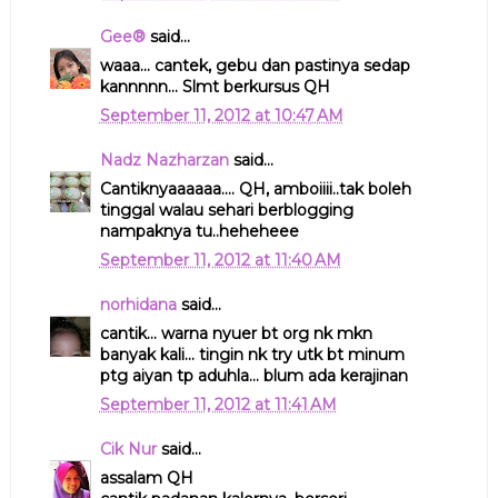
Gee®
said...
waaa... cantek, gebu dan pastinya sedap
kannnnn... Slmt berkursus QH
September 11, 2012 at 10:47 AM
Nadz Nazharzan
said...
Cantiknyaaaaaa.... QH, amboiiii..tak boleh
tinggal walau sehari berblogging
nampaknya tu..heheheee
September 11, 2012 at 11:40 AM
norhidana
said...
cantik... warna nyuer bt org nk mkn
banyak kali... tingin nk try utk bt minum
ptg aiyan tp aduhla... blum ada kerajinan
September 11, 2012 at 11:41 AM
Cik Nur
said...
assalam QH