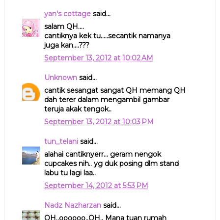
yan's cottage
said...
salam QH....
cantiknya kek tu.....secantik namanya
juga kan....???
September 13, 2012 at 10:02 AM
Unknown
said...
cantik sesangat sangat QH memang QH
dah terer dalam mengambil gambar
teruja akak tengok..
September 13, 2012 at 10:03 PM
tun_telani
said...
alahai cantiknyerr... geram nengok
cupcakes nih.. yg duk posing dlm stand
labu tu lagi laa..
September 14, 2012 at 5:53 PM
Nadz Nazharzan
said...
QH..oooooo..QH.. Mana tuan rumah