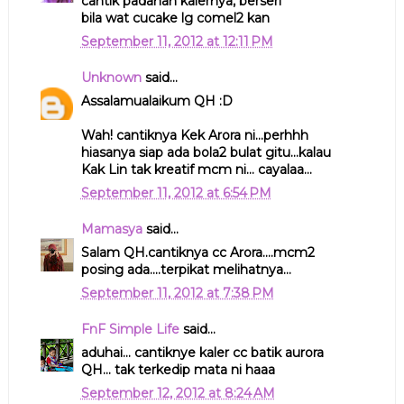
cantik padanan kalernya, berseri
bila wat cucake lg comel2 kan
September 11, 2012 at 12:11 PM
Unknown
said...
Assalamualaikum QH :D
Wah! cantiknya Kek Arora ni...perhhh
hiasanya siap ada bola2 bulat gitu...kalau
Kak Lin tak kreatif mcm ni... cayalaa...
September 11, 2012 at 6:54 PM
Mamasya
said...
Salam QH.cantiknya cc Arora....mcm2
posing ada....terpikat melihatnya...
September 11, 2012 at 7:38 PM
FnF Simple Life
said...
aduhai... cantiknye kaler cc batik aurora
QH... tak terkedip mata ni haaa
September 12, 2012 at 8:24 AM