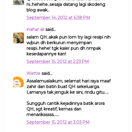
ni..hehehe..sesaja datang lagi skodeng
blog awak..
September 14, 2012 at 6:38 PM
inahar ali
said...
salam QH..akak pun lom try lagi resipi nih
w/pun dh berkurun menyimpan
resipi..hehe! tgk kaler pun dh nmpak
kesedapannye kan!
September 15, 2012 at 2:23 PM
Wattie
said...
Assalamualaikum, selamat hari raya maaf
zahir dan batin buat QH sekeluarga.
Lamanya tak jenguk ke sini, rindu gitu.....
Sungguh cantik kejadinnya batik arora
QH, sgt kreatif, kemas dan
menariksssss......
September 15, 2012 at 3:03 PM