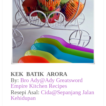
KEK BATIK ARORA
By:
Bro Ady@
Ady Greatsword
Empire Kitchen Recipes
Resepi Asal:
Cida@Sepanjang Jalan
Kehidupan