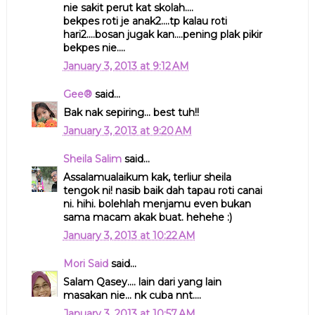
nie sakit perut kat skolah....
bekpes roti je anak2....tp kalau roti
hari2....bosan jugak kan....pening plak pikir
bekpes nie....
January 3, 2013 at 9:12 AM
Gee®
said...
Bak nak sepiring... best tuh!!
January 3, 2013 at 9:20 AM
Sheila Salim
said...
Assalamualaikum kak, terliur sheila
tengok ni! nasib baik dah tapau roti canai
ni. hihi. bolehlah menjamu even bukan
sama macam akak buat. hehehe :)
January 3, 2013 at 10:22 AM
Mori Said
said...
Salam Qasey.... lain dari yang lain
masakan nie... nk cuba nnt....
January 3, 2013 at 10:57 AM