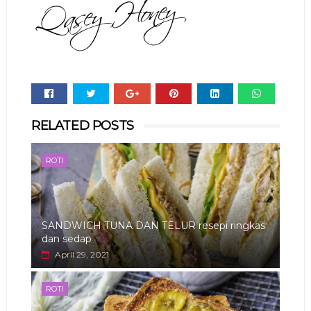
Whats
RELATED POSTS
app
ROTI
SANDWICH TUNA DAN TELUR resepi ringkas
dan sedap
April 29, 2021
ROTI