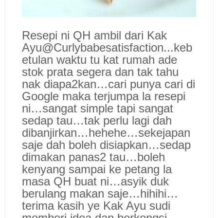
Resepi ni QH ambil dari Kak
Ayu@Curlybabesatisfaction...keb
etulan waktu tu kat rumah ade
stok prata segera dan tak tahu
nak diapa2kan…cari punya cari di
Google maka terjumpa la resepi
ni…sangat simple tapi sangat
sedap tau…tak perlu lagi dah
dibanjirkan…hehehe…sekejapan
saje dah boleh disiapkan…sedap
dimakan panas2 tau…boleh
kenyang sampai ke petang la
masa QH buat ni…asyik duk
berulang makan saje…hihihi…
terima kasih ye Kak Ayu sudi
memberi idea dan berkongsi