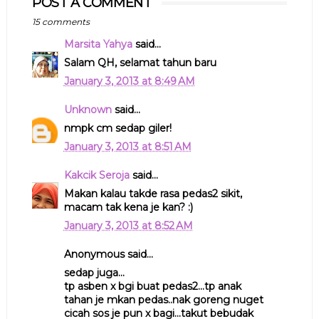
POST A COMMENT
15 comments
Marsita Yahya
said...
Salam QH, selamat tahun baru
January 3, 2013 at 8:49 AM
Unknown
said...
nmpk cm sedap giler!
January 3, 2013 at 8:51 AM
Kakcik Seroja
said...
Makan kalau takde rasa pedas2 sikit,
macam tak kena je kan? :)
January 3, 2013 at 8:52 AM
Anonymous said...
sedap juga...
tp asben x bgi buat pedas2...tp anak
tahan je mkan pedas..nak goreng nuget
cicah sos je pun x bagi...takut bebudak