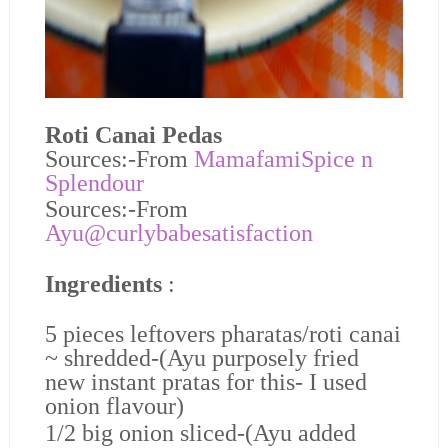
Roti Canai Pedas
Sources:-From
MamafamiSpice n
Splendour
Sources:-From
Ayu@curlybabesatisfaction
Ingredients
:
5 pieces leftovers pharatas/roti canai
~ shredded-(Ayu purposely fried
new instant pratas for this- I used
onion flavour)
1/2 big onion sliced-(Ayu added