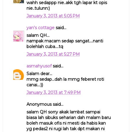
wahh sedappp nie..akk tgh lapar kt opis
nie..tulunn:)
January 3, 2013 at 5:05 PM
yan's cottage
said...
salam QH...
nampak macam sedap sangat....nanti
bolehlah cuba....tq
January 3, 2013 at 5:27 PM
asmahyusof
said...
Salam dear...
mmg sedap...dah la mmg feberet roti
canai...:))
January 3, 2013 at 7:49 PM
Anonymous said...
salam QH sorry akak lambat sampai
biasa lah sibuks seharian dah malam baru
boleh masuk ofis ni mesti da habis kan
yg pedas2 ni rugi lah tak dpt makan ni