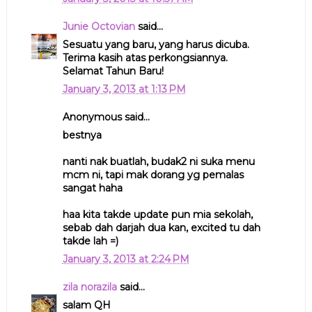
Junie Octovian
said...
Sesuatu yang baru, yang harus dicuba.
Terima kasih atas perkongsiannya.
Selamat Tahun Baru!
January 3, 2013 at 1:13 PM
Anonymous said...
bestnya
nanti nak buatlah, budak2 ni suka menu
mcm ni, tapi mak dorang yg pemalas
sangat haha
haa kita takde update pun mia sekolah,
sebab dah darjah dua kan, excited tu dah
takde lah =)
January 3, 2013 at 2:24 PM
zila norazila
said...
salam QH