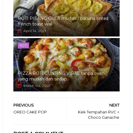
ROTI PISANG GULA mudah / banana bread
french toast viral
April 14, 2021
ROTI
PIZZA ROTI GUNTING VIRAL tanpa oven
yang mudah dan sedap..
March 04, 2021
PREVIOUS
NEXT
OREO CAKE POP
Kek Tempahan RVC +
Choco Ganache