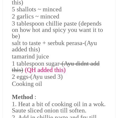
this)
5 shallots ~ minced
2 garlics ~ minced
3 tablespoon chillie paste (depends
on how hot and spicy you want it to
be)
salt to taste + serbuk perasa-(Ayu
added this)
tamarind juice
1 tablespoon sugar
-(Ayu didnt add
this)
(QH added this)
2 eggs-(Ayu used 3)
Cooking oil
Method
:
1. Heat a bit of cooking oil in a wok.
Saute sliced onion till soften.
2. Add in chillie paste and fry till