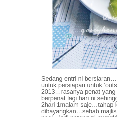
Sedang entri ni bersiaran
untuk persiapan untuk ‘outs
2013…rasanya penat yang l
berpenat lagi hari ni sehin
2hari 1malam saje…tahap 
dibayangkan…sebab majlis