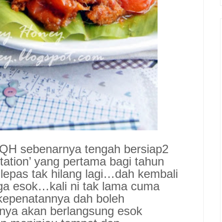
…QH sebenarnya tengah bersiap2
tation’ yang pertama bagi tahun
epas tak hilang lagi…dah kembali
gga esok…kali ni tak lama cuma
kepenatannya dah boleh
nya akan berlangsung esok