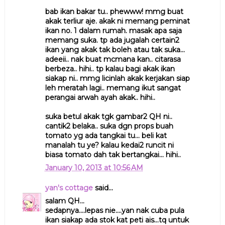
bab ikan bakar tu.. phewww! mmg buat
akak terliur aje. akak ni memang peminat
ikan no. 1 dalam rumah. masak apa saja
memang suka. tp ada jugalah certain2
ikan yang akak tak boleh atau tak suka...
adeeii.. nak buat mcmana kan.. citarasa
berbeza.. hihi.. tp kalau bagi akak ikan
siakap ni.. mmg licinlah akak kerjakan siap
leh meratah lagi.. memang ikut sangat
perangai arwah ayah akak.. hihi..
suka betul akak tgk gambar2 QH ni..
cantik2 belaka.. suka dgn props buah
tomato yg ada tangkai tu... beli kat
manalah tu ye? kalau kedai2 runcit ni
biasa tomato dah tak bertangkai... hihi..
January 10, 2013 at 10:56 AM
yan's cottage
said...
salam QH...
sedapnya....lepas nie....yan nak cuba pula
ikan siakap ada stok kat peti ais...tq untuk