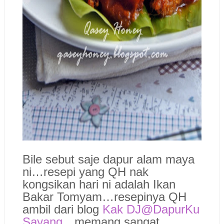
Bile sebut saje dapur alam maya
ni…resepi yang QH nak
kongsikan hari ni adalah Ikan
Bakar Tomyam…resepinya QH
ambil dari blog
Kak DJ@DapurKu
Sayang
…memang sangat