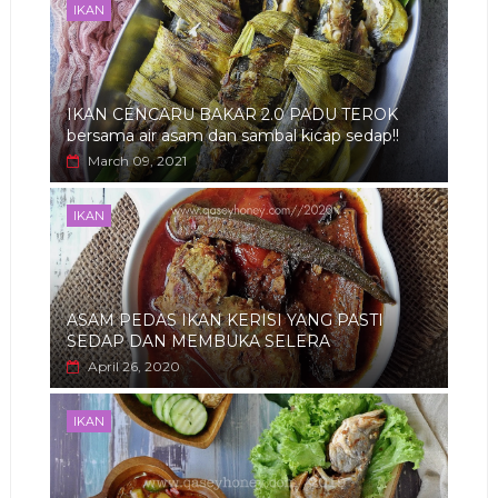
IKAN
IKAN CENCARU BAKAR 2.0 PADU TEROK
bersama air asam dan sambal kicap sedap!!
March 09, 2021
IKAN
ASAM PEDAS IKAN KERISI YANG PASTI
SEDAP DAN MEMBUKA SELERA
April 26, 2020
IKAN