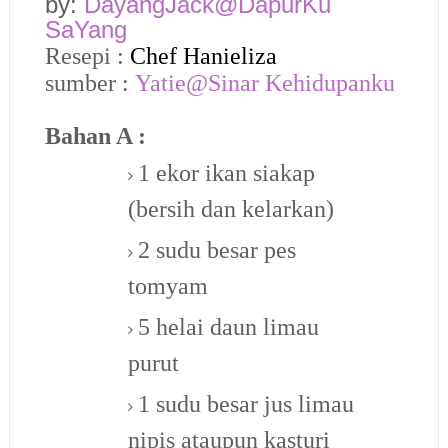
by:
DayangJack@DapurKu
SaYang
Resepi :
Chef Hanieliza
sumber :
Yatie@Sinar Kehidupanku
Bahan A :
1 ekor ikan siakap
(bersih dan kelarkan)
2 sudu besar pes
tomyam
5 helai daun limau
purut
1 sudu besar jus limau
nipis ataupun kasturi