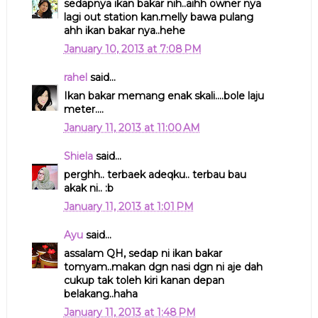
sedapnya ikan bakar nih..aihh owner nya
lagi out station kan.melly bawa pulang
ahh ikan bakar nya..hehe
January 10, 2013 at 7:08 PM
rahel
said...
Ikan bakar memang enak skali....bole laju
meter....
January 11, 2013 at 11:00 AM
Shiela
said...
perghh.. terbaek adeqku.. terbau bau
akak ni.. :b
January 11, 2013 at 1:01 PM
Ayu
said...
assalam QH, sedap ni ikan bakar
tomyam..makan dgn nasi dgn ni aje dah
cukup tak toleh kiri kanan depan
belakang..haha
January 11, 2013 at 1:48 PM