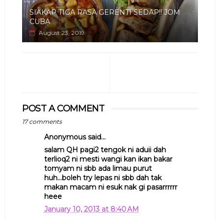
SIAKAP TIGA RASA GERENTI SEDAP!! JOM
CUBA
August 23, 2019
POST A COMMENT
17 comments
Anonymous said...
salam QH pagi2 tengok ni aduii dah
terlioq2 ni mesti wangi kan ikan bakar
tomyam ni sbb ada limau purut
huh...boleh try lepas ni sbb dah tak
makan macam ni esuk nak gi pasarrrrrr
heee
January 10, 2013 at 8:40 AM