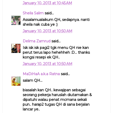
January 10, 2013 at 10:45 AM
Sheila Salim
said...
Assalamualaikum QH, sedapnya. nanti
sheila nak cuba ye :)
January 10, 2013 at 10:50 AM
Delima Zamrud
said...
Isk isk isk pagi2 tgk menu QH nie kan
perut terus lapo hehehheh :D... thanks
kongsi resepi ek QH..
January 10, 2013 at 10:50 AM
MaDiHaA a.k.a Ratna
said...
salam QH...
biasalah kan QH.. kewajipan sebagai
seorang pekerja haruslah diutamakan &
dipatuhi walau penat mcmana sekali
pun.. harap2 tugas QH di sana berjalan
lancar ye..