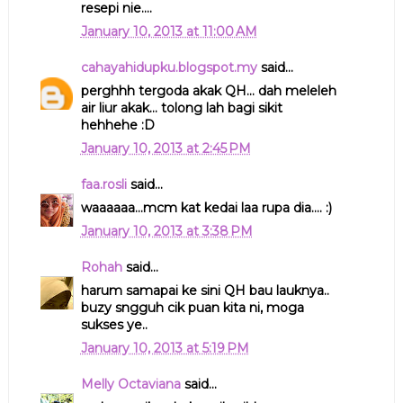
resepi nie....
January 10, 2013 at 11:00 AM
cahayahidupku.blogspot.my
said...
perghhh tergoda akak QH... dah meleleh
air liur akak... tolong lah bagi sikit
hehhehe :D
January 10, 2013 at 2:45 PM
faa.rosli
said...
waaaaaa...mcm kat kedai laa rupa dia.... :)
January 10, 2013 at 3:38 PM
Rohah
said...
harum samapai ke sini QH bau lauknya..
buzy sngguh cik puan kita ni, moga
sukses ye..
January 10, 2013 at 5:19 PM
Melly Octaviana
said...