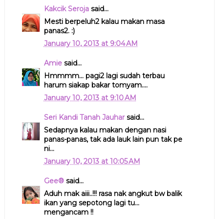
Kakcik Seroja
said...
Mesti berpeluh2 kalau makan masa
panas2. :)
January 10, 2013 at 9:04 AM
Amie
said...
Hmmmm... pagi2 lagi sudah terbau
harum siakap bakar tomyam....
January 10, 2013 at 9:10 AM
Seri Kandi Tanah Jauhar
said...
Sedapnya kalau makan dengan nasi
panas-panas, tak ada lauk lain pun tak pe
ni...
January 10, 2013 at 10:05 AM
Gee®
said...
Aduh mak aiii..!!! rasa nak angkut bw balik
ikan yang sepotong lagi tu...
mengancam !!