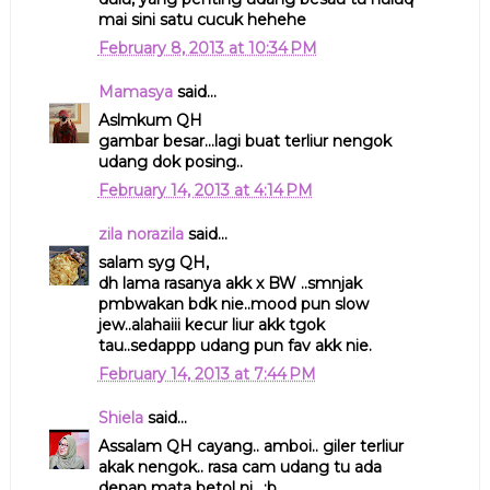
mai sini satu cucuk hehehe
February 8, 2013 at 10:34 PM
Mamasya
said...
Aslmkum QH
gambar besar...lagi buat terliur nengok
udang dok posing..
February 14, 2013 at 4:14 PM
zila norazila
said...
salam syg QH,
dh lama rasanya akk x BW ..smnjak
pmbwakan bdk nie..mood pun slow
jew..alahaiii kecur liur akk tgok
tau..sedappp udang pun fav akk nie.
February 14, 2013 at 7:44 PM
Shiela
said...
Assalam QH cayang.. amboi.. giler terliur
akak nengok.. rasa cam udang tu ada
depan mata betol ni.. :b