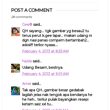
POST A COMMENT
28 comments
Gee®
said...
QH sayang.... tgk gambar yg besau2 tu
terus perut k.gee lapar... makan udang ni
dgn nasi panas compem bertambah2...
adoiii!!! terlior nyaaa....
February 4, 2013 at 8:53 AM
hazila
said...
Udang Besarrr, bestnya.
February 4, 2013 at 9:01 AM
Amie
said...
Tak apa QH...gambar besar gedabak
lagilah jelas nak tengok apa bendanya he
he heh... terliur pulak bayangkan resepi
ketam saiz xxl tu...