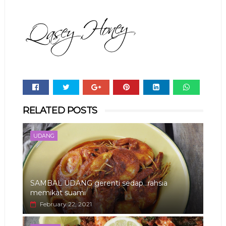
Whats
RELATED POSTS
app
UDANG
SAMBAL UDANG gerenti sedap...rahsia
memikat suami
February 22, 2021