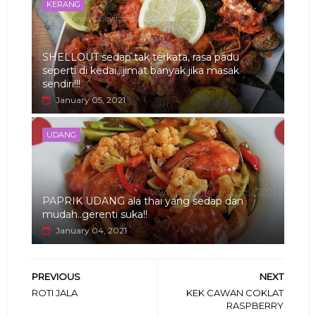
KERANG
SHELLOUT sedap tak terkata, rasa padu
seperti di kedai...jimat banyak jika masak
sendiri!!!
January 05, 2021
UDANG
PAPRIK UDANG ala thai yang sedap dan
mudah..gerenti suka!!
January 04, 2021
PREVIOUS
NEXT
ROTI JALA
KEK CAWAN COKLAT
RASPBERRY