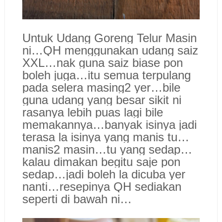
Untuk Udang Goreng Telur Masin
ni…QH menggunakan udang saiz
XXL…nak guna saiz biase pon
boleh juga…itu semua terpulang
pada selera masing2 yer…bile
guna udang yang besar sikit ni
rasanya lebih puas lagi bile
memakannya…banyak isinya jadi
terasa la isinya yang manis tu…
manis2 masin…tu yang sedap…
kalau dimakan begitu saje pon
sedap…jadi boleh la dicuba yer
nanti…resepinya QH sediakan
seperti di bawah ni…