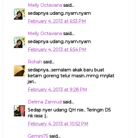
Melly Octaviana
said...
sedapnya udang..nyam.nyam
February 4, 2013 at 6:53 PM
Melly Octaviana
said...
sedapnya udang..nyam.nyam
February 4, 2013 at 6:54 PM
Rohah
said...
sedapnya...semalam akak baru buat
ketam goreng telur masin..mmg mnjilat
jari...
February 4, 2013 at 9:28 PM
Delima Zamrud
said...
Sedap nyer udang QH nie.. Teringin D5
nk rasa :)..
February 4, 2013 at 10:52 PM
Gemini75
said...