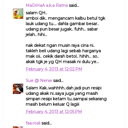
MaDiHaA a.k.a Ratna
said...
salam QH..
amboi dik.. mengancam kalbu betul tgk
lauk udang tu.... dahla gambar besar..
udang pun besar jugak.. fuhh... sabar
jelah.. hihi...
nak dekat ngan musin raya cina ni..
takleh beli udang lagi sebab harganya
mak oii.. cekik darah betol.. hihih... so..
akak tgk je yg QH masak ni dulu ye...
February 4, 2013 at 12:02 PM
Sue @ Nenie
said...
Salam Kak..wahhhh..dah jadi pun resipi
udang akak ni..saya juga yang masih
simpan resipi ketam tu..sampai sekarang
masih belum keluar Q lagiii
February 4, 2013 at 12:05 PM
faa.rosli
said...