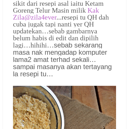
sikit dari resepi asal iaitu Ketam
Goreng Telur Masin milik
Kak
Zila@zila4ever
...resepi tu QH dah
cuba jugak tapi nanti yer QH
updatekan…sebab gambarnya
belum habis di edit dan dipilih
sebab sekarang
lagi…hihihi…
masa nak mengadap komputer
lama2 amat terhad sekali…
sampai masanya akan tertayang
la resepi tu…