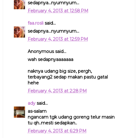
sedapnya...nyumnyum...
February 4, 2013 at 12:58 PM
faa.rosli
said...
sedapnya...nyumnyum...
February 4, 2013 at 12:59 PM
Anonymous said...
wah sedapnyaaaaaaa
naknya udang big size, pergh,
terbayang2 sedap makan pastu gatal
hehe
February 4, 2013 at 2:28 PM
ady
said...
as-salam
ngancam tgk udang goreng telur masin
tu qh..mesti sedapkan..
February 4, 2013 at 6:29 PM