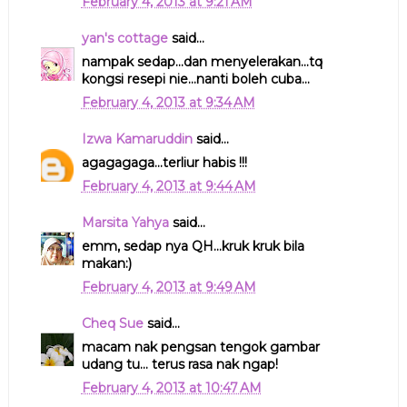
February 4, 2013 at 9:21 AM
yan's cottage
said...
nampak sedap...dan menyelerakan...tq
kongsi resepi nie...nanti boleh cuba...
February 4, 2013 at 9:34 AM
Izwa Kamaruddin
said...
agagagaga...terliur habis !!!
February 4, 2013 at 9:44 AM
Marsita Yahya
said...
emm, sedap nya QH...kruk kruk bila
makan:)
February 4, 2013 at 9:49 AM
Cheq Sue
said...
macam nak pengsan tengok gambar
udang tu... terus rasa nak ngap!
February 4, 2013 at 10:47 AM