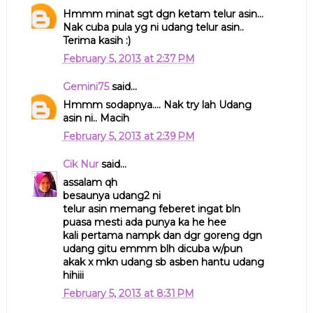
Hmmm minat sgt dgn ketam telur asin...
Nak cuba pula yg ni udang telur asin..
Terima kasih :)
February 5, 2013 at 2:37 PM
Gemini75
said...
Hmmm sodapnya.... Nak try lah Udang
asin ni.. Macih
February 5, 2013 at 2:39 PM
Cik Nur
said...
assalam qh
besaunya udang2 ni
telur asin memang feberet ingat bln
puasa mesti ada punya ka he hee
kali pertama nampk dan dgr goreng dgn
udang gitu emmm blh dicuba w/pun
akak x mkn udang sb asben hantu udang
hihiii
February 5, 2013 at 8:31 PM