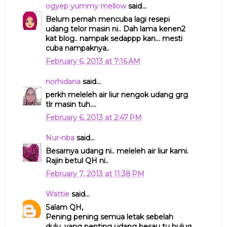
ogyep yummy mellow
said...
Belum pernah mencuba lagi resepi
udang telor masin ni.. Dah lama kenen2
kat blog.. nampak sedappp kan... mesti
cuba nampaknya..
February 6, 2013 at 7:16 AM
norhidana
said...
perkh meleleh air liur nengok udang grg
tlr masin tuh....
February 6, 2013 at 2:47 PM
Nur-nba
said...
Besarnya udang ni.. meleleh air liur kami.
Rajin betul QH ni..
February 7, 2013 at 11:38 PM
Wattie
said...
Salam QH,
Pening pening semua letak sebelah
dulu, yang penting udang besau tu huluq