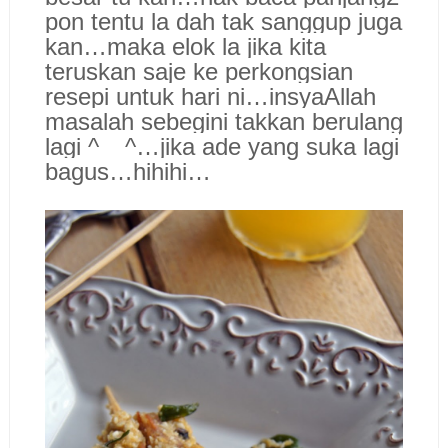
pon tentu la dah tak sanggup juga
kan…maka elok la jika kita
teruskan saje ke perkongsian
resepi untuk hari ni…insyaAllah
masalah sebegini takkan berulang
lagi ^__^…jika ade yang suka lagi
bagus…hihihi…