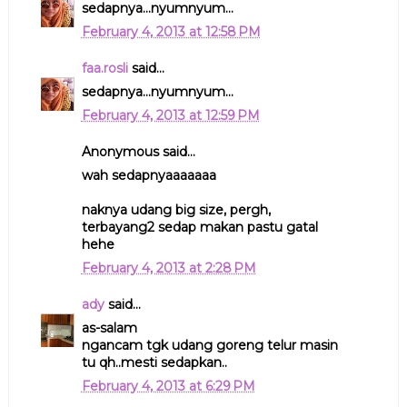
sedapnya...nyumnyum...
February 4, 2013 at 12:58 PM
faa.rosli
said...
sedapnya...nyumnyum...
February 4, 2013 at 12:59 PM
Anonymous said...
wah sedapnyaaaaaaa
naknya udang big size, pergh,
terbayang2 sedap makan pastu gatal
hehe
February 4, 2013 at 2:28 PM
ady
said...
as-salam
ngancam tgk udang goreng telur masin
tu qh..mesti sedapkan..
February 4, 2013 at 6:29 PM