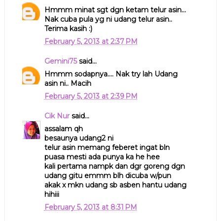
Hmmm minat sgt dgn ketam telur asin...
Nak cuba pula yg ni udang telur asin..
Terima kasih :)
February 5, 2013 at 2:37 PM
Gemini75
said...
Hmmm sodapnya.... Nak try lah Udang
asin ni.. Macih
February 5, 2013 at 2:39 PM
Cik Nur
said...
assalam qh
besaunya udang2 ni
telur asin memang feberet ingat bln
puasa mesti ada punya ka he hee
kali pertama nampk dan dgr goreng dgn
udang gitu emmm blh dicuba w/pun
akak x mkn udang sb asben hantu udang
hihiii
February 5, 2013 at 8:31 PM