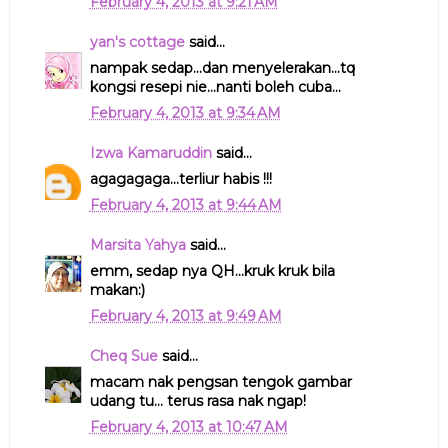
February 4, 2013 at 9:21 AM
yan's cottage
said...
nampak sedap...dan menyelerakan...tq
kongsi resepi nie...nanti boleh cuba...
February 4, 2013 at 9:34 AM
Izwa Kamaruddin
said...
agagagaga...terliur habis !!!
February 4, 2013 at 9:44 AM
Marsita Yahya
said...
emm, sedap nya QH...kruk kruk bila
makan:)
February 4, 2013 at 9:49 AM
Cheq Sue
said...
macam nak pengsan tengok gambar
udang tu... terus rasa nak ngap!
February 4, 2013 at 10:47 AM