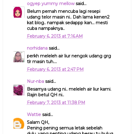
ogyep yummy mellow
said...
Belum pernah mencuba lagi resepi
udang telor masin ni.. Dah lama kenen2
kat blog.. nampak sedappp kan... mesti
cuba nampaknya..
February 6, 2013 at 7:16 AM
norhidana
said...
perkh meleleh air liur nengok udang grg
tlr masin tuh....
February 6, 2013 at 2:47 PM
Nur-nba
said...
Besarnya udang ni.. meleleh air liur kami.
Rajin betul QH ni..
February 7, 2013 at 11:38 PM
Wattie
said...
Salam QH,
Pening pening semua letak sebelah
dulu, yang penting udang besau tu huluq