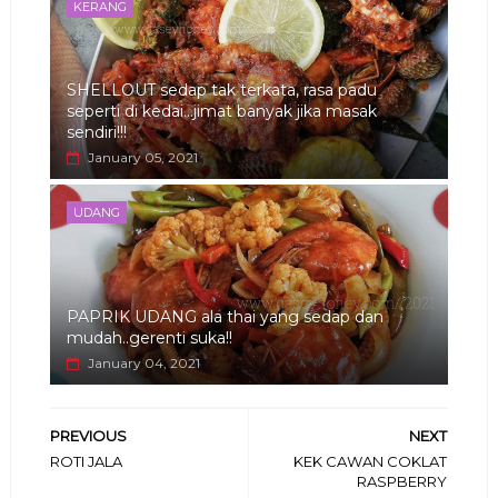
KERANG
SHELLOUT sedap tak terkata, rasa padu
seperti di kedai...jimat banyak jika masak
sendiri!!!
January 05, 2021
UDANG
PAPRIK UDANG ala thai yang sedap dan
mudah..gerenti suka!!
January 04, 2021
PREVIOUS
NEXT
ROTI JALA
KEK CAWAN COKLAT
RASPBERRY