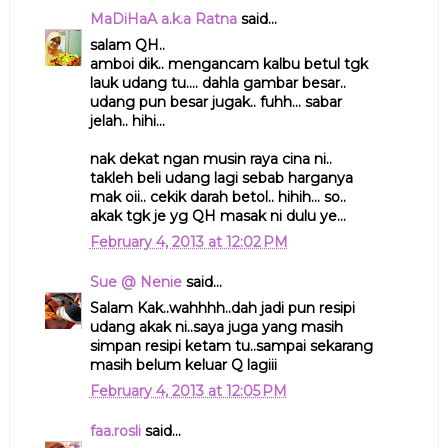
MaDiHaA a.k.a Ratna
said...
salam QH..
amboi dik.. mengancam kalbu betul tgk
lauk udang tu.... dahla gambar besar..
udang pun besar jugak.. fuhh... sabar
jelah.. hihi...
nak dekat ngan musin raya cina ni..
takleh beli udang lagi sebab harganya
mak oii.. cekik darah betol.. hihih... so..
akak tgk je yg QH masak ni dulu ye...
February 4, 2013 at 12:02 PM
Sue @ Nenie
said...
Salam Kak..wahhhh..dah jadi pun resipi
udang akak ni..saya juga yang masih
simpan resipi ketam tu..sampai sekarang
masih belum keluar Q lagiii
February 4, 2013 at 12:05 PM
faa.rosli
said...