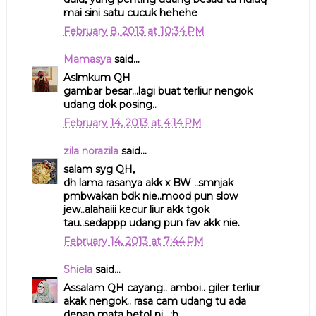
mai sini satu cucuk hehehe
February 8, 2013 at 10:34 PM
Mamasya
said...
Aslmkum QH
gambar besar...lagi buat terliur nengok
udang dok posing..
February 14, 2013 at 4:14 PM
zila norazila
said...
salam syg QH,
dh lama rasanya akk x BW ..smnjak
pmbwakan bdk nie..mood pun slow
jew..alahaiii kecur liur akk tgok
tau..sedappp udang pun fav akk nie.
February 14, 2013 at 7:44 PM
Shiela
said...
Assalam QH cayang.. amboi.. giler terliur
akak nengok.. rasa cam udang tu ada
depan mata betol ni.. :b