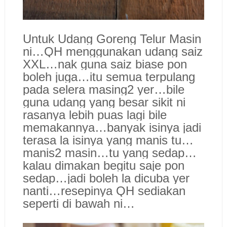
Untuk Udang Goreng Telur Masin
ni…QH menggunakan udang saiz
XXL…nak guna saiz biase pon
boleh juga…itu semua terpulang
pada selera masing2 yer…bile
guna udang yang besar sikit ni
rasanya lebih puas lagi bile
memakannya…banyak isinya jadi
terasa la isinya yang manis tu…
manis2 masin…tu yang sedap…
kalau dimakan begitu saje pon
sedap…jadi boleh la dicuba yer
nanti…resepinya QH sediakan
seperti di bawah ni…