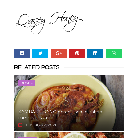
Whats
RELATED POSTS
app
UDANG
SAMBAL UDANG gerenti sedap...rahsia
memikat suami
February 22, 2021