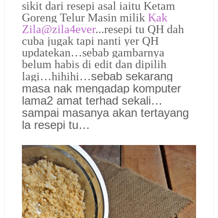
sikit dari resepi asal iaitu Ketam
Goreng Telur Masin milik
Kak
Zila@zila4ever
...resepi tu QH dah
cuba jugak tapi nanti yer QH
updatekan…sebab gambarnya
belum habis di edit dan dipilih
sebab sekarang
lagi…hihihi…
masa nak mengadap komputer
lama2 amat terhad sekali…
sampai masanya akan tertayang
la resepi tu…