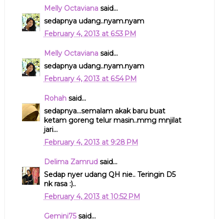
Melly Octaviana
said...
sedapnya udang..nyam.nyam
February 4, 2013 at 6:53 PM
Melly Octaviana
said...
sedapnya udang..nyam.nyam
February 4, 2013 at 6:54 PM
Rohah
said...
sedapnya...semalam akak baru buat
ketam goreng telur masin..mmg mnjilat
jari...
February 4, 2013 at 9:28 PM
Delima Zamrud
said...
Sedap nyer udang QH nie.. Teringin D5
nk rasa :)..
February 4, 2013 at 10:52 PM
Gemini75
said...