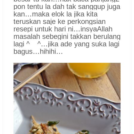
pon tentu la dah tak sanggup juga
kan…maka elok la jika kita
teruskan saje ke perkongsian
resepi untuk hari ni…insyaAllah
masalah sebegini takkan berulang
lagi ^__^…jika ade yang suka lagi
bagus…hihihi…