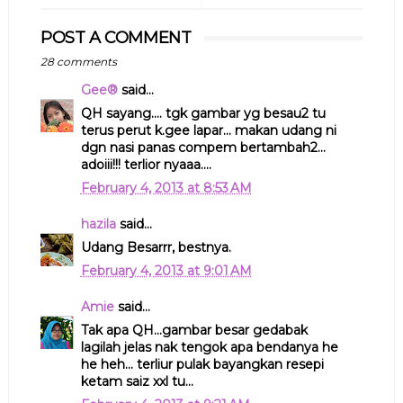
POST A COMMENT
28 comments
Gee®
said...
QH sayang.... tgk gambar yg besau2 tu
terus perut k.gee lapar... makan udang ni
dgn nasi panas compem bertambah2...
adoiii!!! terlior nyaaa....
February 4, 2013 at 8:53 AM
hazila
said...
Udang Besarrr, bestnya.
February 4, 2013 at 9:01 AM
Amie
said...
Tak apa QH...gambar besar gedabak
lagilah jelas nak tengok apa bendanya he
he heh... terliur pulak bayangkan resepi
ketam saiz xxl tu...