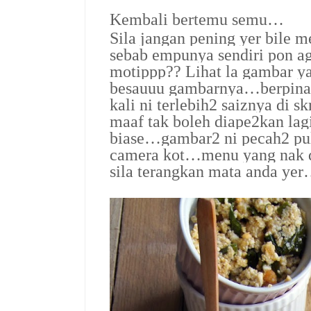
Kembali bertemu semu…
Sila jangan pening yer bile
sebab empunya sendiri pon ag
motippp?? Lihat la gambar ya
besauuu gambarnya…berpina
kali ni terlebih2 saiznya di
maaf tak boleh diape2kan lag
biase…gambar2 ni pecah2 pu
camera kot…menu yang nak di
sila terangkan mata anda ye