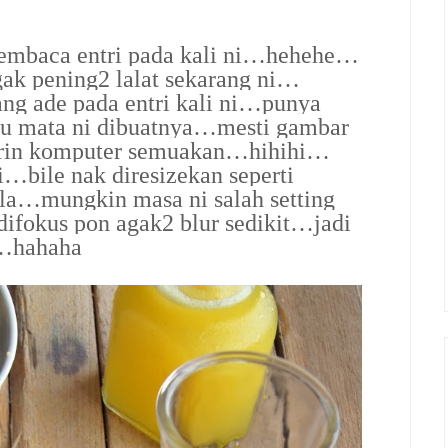
 membaca entri pada kali ni…hehehe…
ak pening2 lalat sekarang ni…
ng ade pada entri kali ni…punya
u mata ni dibuatnya…mesti gambar
 skrin komputer semuakan…hihihi…
i…bile nak diresizekan seperti
la…mungkin masa ni salah setting
fokus pon agak2 blur sedikit…jadi
r…hahaha