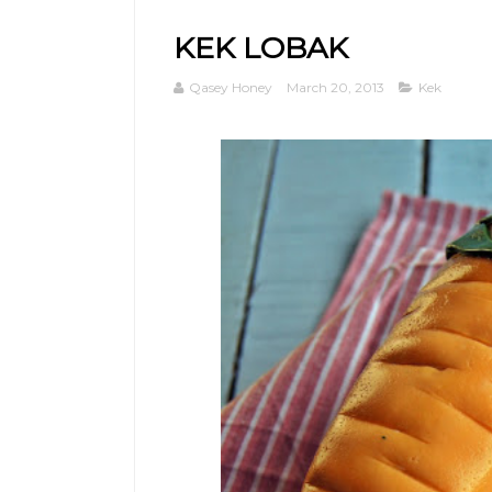
KEK LOBAK
Qasey Honey
March 20, 2013
Kek