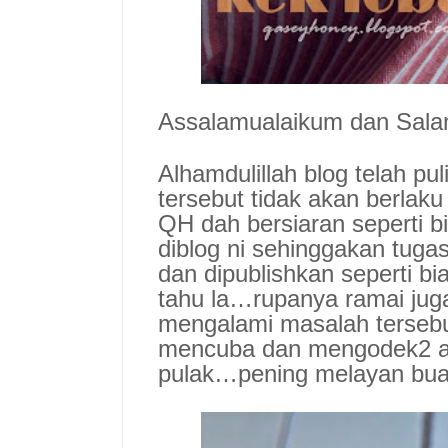
Assalamualaikum dan Sal
Alhamdulillah blog telah pu
tersebut tidak akan berlak
QH dah bersiaran seperti 
diblog ni sehinggakan tuga
dan dipublishkan seperti b
tahu la…rupanya ramai juga
mengalami masalah tersebu
mencuba dan mengodek2 ap
pulak…pening melayan buah