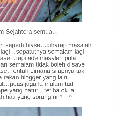
am Sejahtera semua…
lih seperti biase…diharap masalah
u lagi…sepatutnya semalam lagi
biase…tapi ade masalah pula
san semalam tidak boleh disave
iase…entah dimana silapnya tak
 rakan blogger yang lain
t…puas juga la malam tadi
e yang patut…tetiba ok la
 hati yang sorang ni ^__^