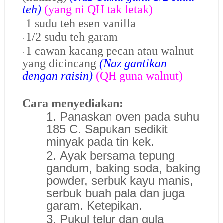
teh)
(yang ni QH tak letak)
1 sudu teh esen vanilla
·
1/2 sudu teh garam
·
1 cawan kacang pecan atau walnut
·
yang dicincang
(Naz gantikan
dengan raisin)
(QH guna walnut)
Cara menyediakan:
1. Panaskan oven pada suhu
185 C. Sapukan sedikit
minyak pada tin kek.
2. Ayak bersama tepung
gandum, baking soda, baking
powder, serbuk kayu manis,
serbuk buah pala dan juga
garam. Ketepikan.
3. Pukul telur dan gula