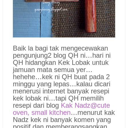
Baik la bagi tak mengecewakan
pengunjung2 blog QH ni…hari ni
QH hidangkan Kek Lobak untuk
jamuan mata semua yer…
hehehe…kek ni QH buat pada 2
minggu yang lepas…kalau dicari
menerusi internet banyak resepi
kek lobak ni…tapi QH memilih
resepi dari blog
Kak Nadz@cute
oven, small kitchen
…menurut kak
Nadz kek ni banyak komen yang
positif dan memberangsangkan…