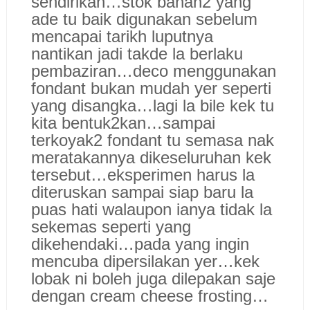
sendirikan…stok bahan2 yang
ade tu baik digunakan sebelum
mencapai tarikh luputnya
nantikan jadi takde la berlaku
pembaziran…deco menggunakan
fondant bukan mudah yer seperti
yang disangka…lagi la bile kek tu
kita bentuk2kan…sampai
terkoyak2 fondant tu semasa nak
meratakannya dikeseluruhan kek
tersebut…eksperimen harus la
diteruskan sampai siap baru la
puas hati walaupon ianya tidak la
sekemas seperti yang
dikehendaki…pada yang ingin
mencuba dipersilakan yer…kek
lobak ni boleh juga dilepakan saje
dengan cream cheese frosting…