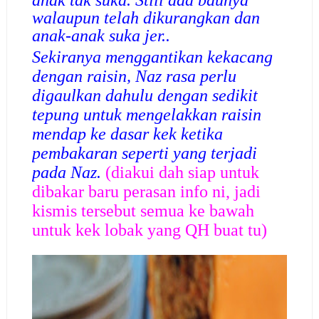
anak tak suka. Still ada baunya
walaupun telah dikurangkan dan
anak-anak suka jer..
Sekiranya menggantikan kekacang
dengan raisin, Naz rasa perlu
digaulkan dahulu dengan sedikit
tepung untuk mengelakkan raisin
mendap ke dasar kek ketika
pembakaran seperti yang terjadi
pada Naz.
(diakui dah siap untuk
dibakar baru perasan info ni, jadi
kismis tersebut semua ke bawah
untuk kek lobak yang QH buat tu)