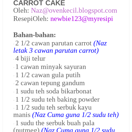
CARROT CAKE
Oleh:
Naz@ovenkecil.blogspot.com
ResepiOleh:
newbie123@myresipi
Bahan-bahan:
2 1/2 cawan parutan carrot
(Naz
·
letak 3 cawan parutan carrot)
4 biji telur
·
1 cawan minyak sayuran
·
1 1/2 cawan gula putih
·
2 cawan tepung gandum
·
1 sudu teh soda bikarbonat
·
1 1/2 sudu teh baking powder
·
1 1/2 sudu teh serbuk kayu
·
manis
(Naz Cuma guna 1/2 sudu teh)
1 sudu the serbuk buah pala
·
(nutmeg)
(Naz Cuma guna 1/2 sudu