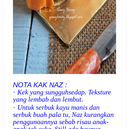
NOTA KAK NAZ :
·
Kek yang sungguhsedap. Teksture
yang lembab dan lembut.
·
Untuk serbuk kayu manis dan
serbuk buah pala tu, Naz kurangkan
penggunaannya sebab risau anak-