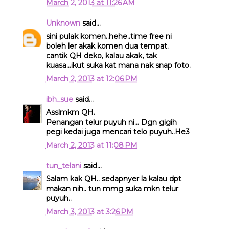
March 2, 2013 at 11:26 AM
Unknown
said...
sini pulak komen..hehe..time free ni
boleh ler akak komen dua tempat.
cantik QH deko, kalau akak, tak
kuasa...ikut suka kat mana nak snap foto.
March 2, 2013 at 12:06 PM
ibh_sue
said...
Asslmkm QH.
Penangan telur puyuh ni... Dgn gigih
pegi kedai juga mencari telo puyuh..He3
March 2, 2013 at 11:08 PM
tun_telani
said...
Salam kak QH.. sedapnyer la kalau dpt
makan nih.. tun mmg suka mkn telur
puyuh..
March 3, 2013 at 3:26 PM