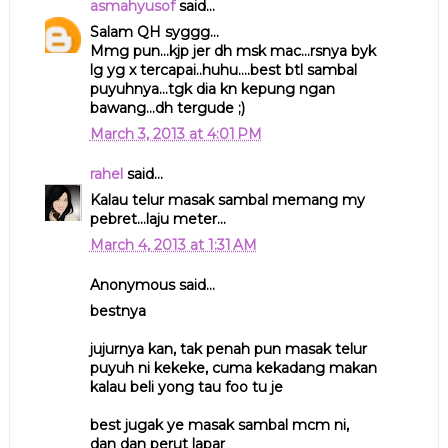
asmahyusof
said...
Salam QH syggg...
Mmg pun...kjp jer dh msk mac...rsnya byk
lg yg x tercapai..huhu....best btl sambal
puyuhnya...tgk dia kn kepung ngan
bawang...dh tergude ;)
March 3, 2013 at 4:01 PM
rahel
said...
Kalau telur masak sambal memang my
pebret...laju meter...
March 4, 2013 at 1:31 AM
Anonymous said...
bestnya
jujurnya kan, tak penah pun masak telur
puyuh ni kekeke, cuma kekadang makan
kalau beli yong tau foo tu je
best jugak ye masak sambal mcm ni,
dan dan perut lapar