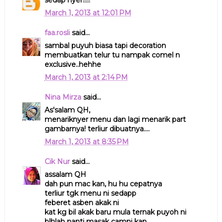
March 1, 2013 at 12:01 PM
faa.rosli
said...
sambal puyuh biasa tapi decoration
membuatkan telur tu nampak comel n
exclusive..hehhe
March 1, 2013 at 2:14 PM
Nina Mirza
said...
As'salam QH,
menariknyer menu dan lagi menarik part
gambarnya! terliur dibuatnya....
March 1, 2013 at 8:35 PM
Cik Nur
said...
assalam QH
dah pun mac kan, hu hu cepatnya
terliur tgk menu ni sedapp
feberet asben akak ni
kat kg bil akak baru mula ternak puyoh ni
blhlah nanti masak camni kan