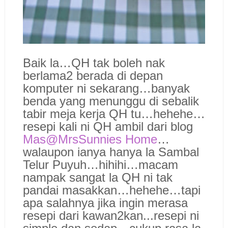
Baik la…QH tak boleh nak
berlama2 berada di depan
komputer ni sekarang…banyak
benda yang menunggu di sebalik
tabir meja kerja QH tu…hehehe…
resepi kali ni QH ambil dari blog
Mas@MrsSunnies Home
…
walaupon ianya hanya la Sambal
Telur Puyuh…hihihi…macam
nampak sangat la QH ni tak
pandai masakkan…hehehe…tapi
apa salahnya jika ingin merasa
resepi dari kawan2kan...resepi ni