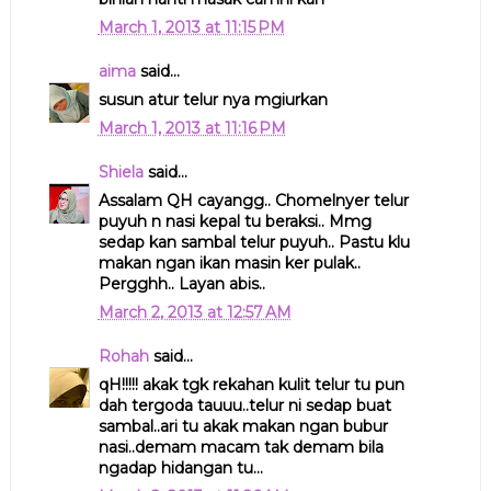
March 1, 2013 at 11:15 PM
aima
said...
susun atur telur nya mgiurkan
March 1, 2013 at 11:16 PM
Shiela
said...
Assalam QH cayangg.. Chomelnyer telur
puyuh n nasi kepal tu beraksi.. Mmg
sedap kan sambal telur puyuh.. Pastu klu
makan ngan ikan masin ker pulak..
Pergghh.. Layan abis..
March 2, 2013 at 12:57 AM
Rohah
said...
qH!!!!! akak tgk rekahan kulit telur tu pun
dah tergoda tauuu..telur ni sedap buat
sambal..ari tu akak makan ngan bubur
nasi..demam macam tak demam bila
ngadap hidangan tu...