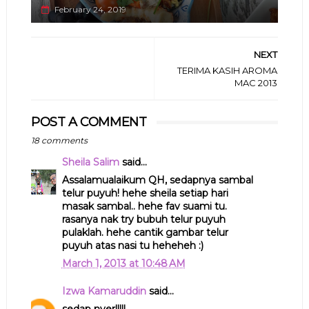
February 24, 2019
NEXT
TERIMA KASIH AROMA
MAC 2013
POST A COMMENT
18 comments
Sheila Salim
said...
Assalamualaikum QH, sedapnya sambal
telur puyuh! hehe sheila setiap hari
masak sambal.. hehe fav suami tu.
rasanya nak try bubuh telur puyuh
pulaklah. hehe cantik gambar telur
puyuh atas nasi tu heheheh :)
March 1, 2013 at 10:48 AM
Izwa Kamaruddin
said...
sedap nyer!!!!!