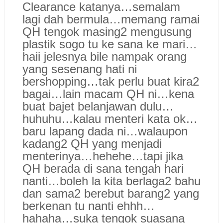
Clearance katanya…semalam
lagi dah bermula…memang ramai
QH tengok masing2 mengusung
plastik sogo tu ke sana ke mari…
haii jelesnya bile nampak orang
yang sesenang hati ni
bershopping…tak perlu buat kira2
bagai…lain macam QH ni…kena
buat bajet belanjawan dulu…
huhuhu…kalau menteri kata ok…
baru lapang dada ni…walaupon
kadang2 QH yang menjadi
menterinya…hehehe…tapi jika
QH berada di sana tengah hari
nanti…boleh la kita berlaga2 bahu
dan sama2 berebut barang2 yang
berkenan tu nanti ehhh…
hahaha…suka tengok suasana