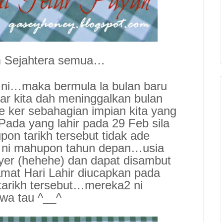
m Sejahtera semua…
i ni…maka bermula la bulan baru
ar kita dah meninggalkan bulan
ker sebahagian impian kita yang
Pada yang lahir pada 29 Feb sila
on tarikh tersebut tidak ade
n ni mahupon tahun depan…usia
yer (hehehe) dan dapat disambut
at Hari Lahir diucapkan pada
arikh tersebut…mereka2 ni
ewa tau ^__^