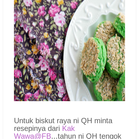
Untuk biskut raya ni QH minta
resepinya dari
Kak
Wawa@FB
...tahun ni QH tengok