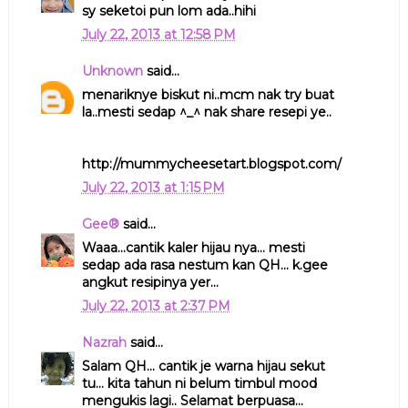
sy seketoi pun lom ada..hihi
July 22, 2013 at 12:58 PM
Unknown
said...
menariknye biskut ni..mcm nak try buat
la..mesti sedap ^_^ nak share resepi ye..
http://mummycheesetart.blogspot.com/
July 22, 2013 at 1:15 PM
Gee®
said...
Waaa...cantik kaler hijau nya... mesti
sedap ada rasa nestum kan QH... k.gee
angkut resipinya yer...
July 22, 2013 at 2:37 PM
Nazrah
said...
Salam QH... cantik je warna hijau sekut
tu... kita tahun ni belum timbul mood
mengukis lagi.. Selamat berpuasa...