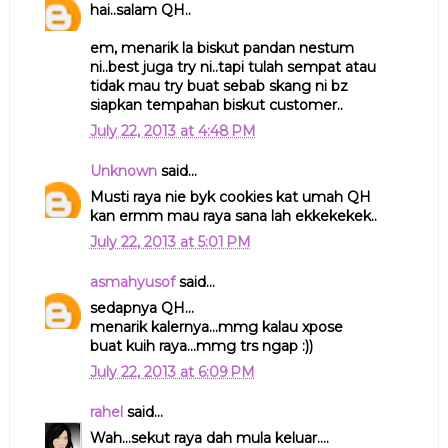
hai..salam QH..
em, menarik la biskut pandan nestum
ni..best juga try ni..tapi tulah sempat atau
tidak mau try buat sebab skang ni bz
siapkan tempahan biskut customer..
July 22, 2013 at 4:48 PM
Unknown
said...
Musti raya nie byk cookies kat umah QH
kan ermm mau raya sana lah ekkekekek..
July 22, 2013 at 5:01 PM
asmahyusof
said...
sedapnya QH...
menarik kalernya...mmg kalau xpose
buat kuih raya...mmg trs ngap :))
July 22, 2013 at 6:09 PM
rahel
said...
Wah...sekut raya dah mula keluar....