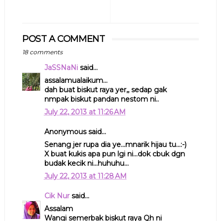
POST A COMMENT
18 comments
JaSSNaNi
said...
assalamualaikum...
dah buat biskut raya yer,, sedap gak
nmpak biskut pandan nestom ni..
July 22, 2013 at 11:26 AM
Anonymous said...
Senang jer rupa dia ye...mnarik hijau tu...:-)
X buat kukis apa pun lgi ni...dok cbuk dgn
budak kecik ni...huhuhu...
July 22, 2013 at 11:28 AM
Cik Nur
said...
Assalam
Wangi semerbak biskut raya Qh ni