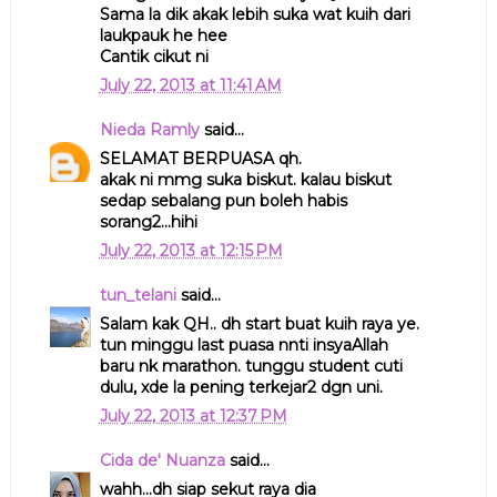
Sama la dik akak lebih suka wat kuih dari
laukpauk he hee
Cantik cikut ni
July 22, 2013 at 11:41 AM
Nieda Ramly
said...
SELAMAT BERPUASA qh.
akak ni mmg suka biskut. kalau biskut
sedap sebalang pun boleh habis
sorang2...hihi
July 22, 2013 at 12:15 PM
tun_telani
said...
Salam kak QH.. dh start buat kuih raya ye.
tun minggu last puasa nnti insyaAllah
baru nk marathon. tunggu student cuti
dulu, xde la pening terkejar2 dgn uni.
July 22, 2013 at 12:37 PM
Cida de' Nuanza
said...
wahh...dh siap sekut raya dia