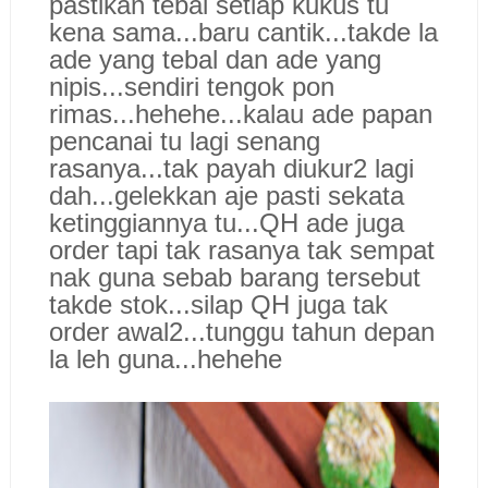
pastikan tebal setiap kukus tu
kena sama...baru cantik...takde la
ade yang tebal dan ade yang
nipis...sendiri tengok pon
rimas...hehehe...kalau ade papan
pencanai tu lagi senang
rasanya...tak payah diukur2 lagi
dah...gelekkan aje pasti sekata
ketinggiannya tu...QH ade juga
order tapi tak rasanya tak sempat
nak guna sebab barang tersebut
takde stok...silap QH juga tak
order awal2...tunggu tahun depan
la leh guna...hehehe