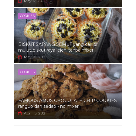
May 17, 2021
COOKIES
BISKUT SARANG SEMUT yang cair di
mulut..biskut raya lejen..tanpa mixer
May 10, 2021
COOKIES
FAMOUS AMOS CHOCOLATE CHIP COOKIES
rangup dan sedap - no mixer
April 15, 2021