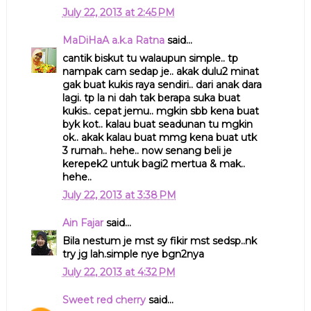
July 22, 2013 at 2:45 PM
MaDiHaA a.k.a Ratna
said...
cantik biskut tu walaupun simple.. tp
nampak cam sedap je.. akak dulu2 minat
gak buat kukis raya sendiri.. dari anak dara
lagi. tp la ni dah tak berapa suka buat
kukis.. cepat jemu.. mgkin sbb kena buat
byk kot.. kalau buat seadunan tu mgkin
ok.. akak kalau buat mmg kena buat utk
3 rumah.. hehe.. now senang beli je
kerepek2 untuk bagi2 mertua & mak..
hehe..
July 22, 2013 at 3:38 PM
Ain Fajar
said...
Bila nestum je mst sy fikir mst sedsp..nk
try jg lah.simple nye bgn2nya
July 22, 2013 at 4:32 PM
Sweet red cherry
said...