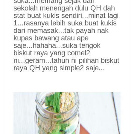
suka...memang sejak dari
sekolah menengah dulu QH dah
stat buat kukis sendiri...minat lagi
1...rasanya lebih suka buat kukis
dari memasak...tak payah nak
kupas bawang atau ape
saje...hahaha...suka tengok
biskut raya yang comel2
ni...geram...tahun ni pilihan biskut
raya QH yang simple2 saje...