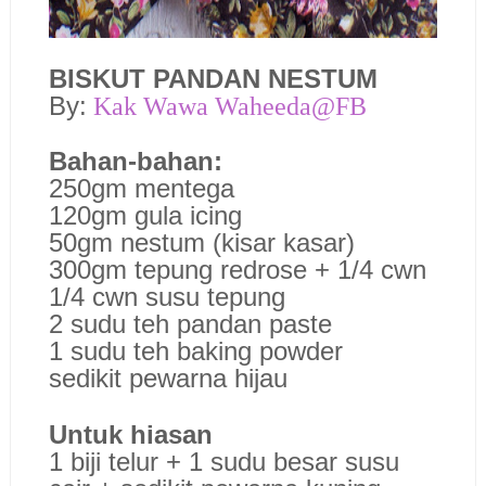
BISKUT PANDAN NESTUM
By:
Kak Wawa Waheeda@FB
Bahan-bahan:
250gm mentega
120gm gula icing
50gm nestum (kisar kasar)
300gm tepung redrose + 1/4 cwn
1/4 cwn susu tepung
2 sudu teh pandan paste
1 sudu teh baking powder
sedikit pewarna hijau
Untuk hiasan
1 biji telur + 1 sudu besar susu