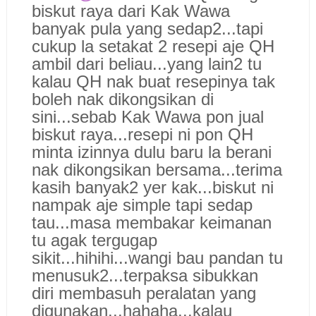
biskut raya dari Kak Wawa
banyak pula yang sedap2...tapi
cukup la setakat 2 resepi aje QH
ambil dari beliau...yang lain2 tu
kalau QH nak buat resepinya tak
boleh nak dikongsikan di
sini...sebab Kak Wawa pon jual
biskut raya...resepi ni pon QH
minta izinnya dulu baru la berani
nak dikongsikan bersama...terima
kasih banyak2 yer kak...biskut ni
nampak aje simple tapi sedap
tau...masa membakar keimanan
tu agak tergugap
sikit...hihihi...wangi bau pandan tu
menusuk2...terpaksa sibukkan
diri membasuh peralatan yang
digunakan...hahaha...kalau