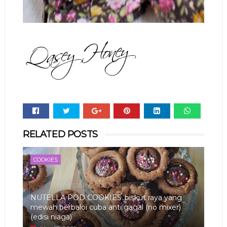
Whats
RELATED POSTS
app
COOKIES
NUTELLA POD COOKIES..biskut raya yang
mewah berbaloi cuba anti gagal (no mixer)
(edisi niaga)