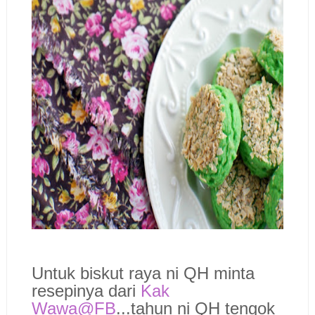
Untuk biskut raya ni QH minta
resepinya dari
Kak
Wawa@FB
...tahun ni QH tengok