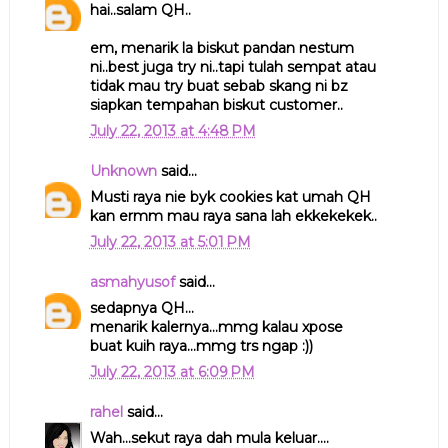
hai..salam QH..
em, menarik la biskut pandan nestum
ni..best juga try ni..tapi tulah sempat atau
tidak mau try buat sebab skang ni bz
siapkan tempahan biskut customer..
July 22, 2013 at 4:48 PM
Unknown
said...
Musti raya nie byk cookies kat umah QH
kan ermm mau raya sana lah ekkekekek..
July 22, 2013 at 5:01 PM
asmahyusof
said...
sedapnya QH...
menarik kalernya...mmg kalau xpose
buat kuih raya...mmg trs ngap :))
July 22, 2013 at 6:09 PM
rahel
said...
Wah...sekut raya dah mula keluar....