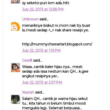
sy seketoi pun lom ada..hihi
July 22, 2013 at 12:58 PM
Unknown
said...
menariknye biskut ni..mcm nak try buat
la..mesti sedap ^_^ nak share resepi ye..
http://mummycheesetart.blogspot.com/
July 22, 2013 at 1:15 PM
Gee®
said...
Waaa...cantik kaler hijau nya... mesti
sedap ada rasa nestum kan QH... k.gee
angkut resipinya yer...
July 22, 2013 at 2:37 PM
Nazrah
said...
Salam QH... cantik je warna hijau sekut
tu... kita tahun ni belum timbul mood
mengukis lagi.. Selamat berpuasa...