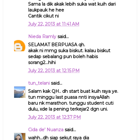
Sama la dik akak lebih suka wat kuih dari
laukpauk he hee
Cantik cikut ni
July 22, 2013 at 11:41 AM
Nieda Ramly
said...
SELAMAT BERPUASA qh.
akak ni mmg suka biskut. kalau biskut
sedap sebalang pun boleh habis
sorang2...hihi
July 22, 2013 at 12:15 PM
tun_telani
said...
Salam kak QH.. dh start buat kuih raya ye.
tun minggu last puasa nnti insyaAllah
baru nk marathon. tunggu student cuti
dulu, xde la pening terkejar2 dgn uni.
July 22, 2013 at 12:37 PM
Cida de' Nuanza
said...
wahh...dh siap sekut raya dia