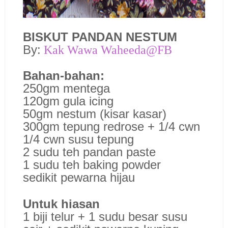
BISKUT PANDAN NESTUM
By:
Kak Wawa Waheeda@FB
Bahan-bahan:
250gm mentega
120gm gula icing
50gm nestum (kisar kasar)
300gm tepung redrose + 1/4 cwn
1/4 cwn susu tepung
2 sudu teh pandan paste
1 sudu teh baking powder
sedikit pewarna hijau
Untuk hiasan
1 biji telur + 1 sudu besar susu