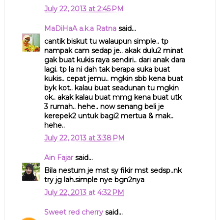
July 22, 2013 at 2:45 PM
MaDiHaA a.k.a Ratna
said...
cantik biskut tu walaupun simple.. tp
nampak cam sedap je.. akak dulu2 minat
gak buat kukis raya sendiri.. dari anak dara
lagi. tp la ni dah tak berapa suka buat
kukis.. cepat jemu.. mgkin sbb kena buat
byk kot.. kalau buat seadunan tu mgkin
ok.. akak kalau buat mmg kena buat utk
3 rumah.. hehe.. now senang beli je
kerepek2 untuk bagi2 mertua & mak..
hehe..
July 22, 2013 at 3:38 PM
Ain Fajar
said...
Bila nestum je mst sy fikir mst sedsp..nk
try jg lah.simple nye bgn2nya
July 22, 2013 at 4:32 PM
Sweet red cherry
said...