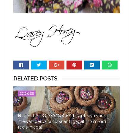
Whats
RELATED POSTS
app
COOKIES
NUTELLA POD COOKIES..biskut raya yang
mewah berbaloi cuba anti gagal (no mixer)
(edisi niaga)