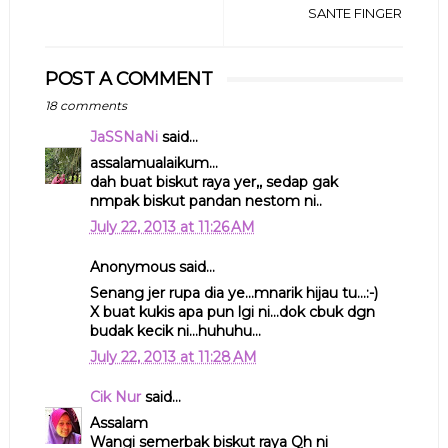
SANTE FINGER
POST A COMMENT
18 comments
JaSSNaNi
said...
assalamualaikum...
dah buat biskut raya yer,, sedap gak
nmpak biskut pandan nestom ni..
July 22, 2013 at 11:26 AM
Anonymous said...
Senang jer rupa dia ye...mnarik hijau tu...:-)
X buat kukis apa pun lgi ni...dok cbuk dgn
budak kecik ni...huhuhu...
July 22, 2013 at 11:28 AM
Cik Nur
said...
Assalam
Wangi semerbak biskut raya Qh ni