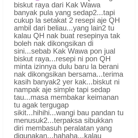
biskut raya dari Kak Wawa
banyak pula yang sedap2...tapi
cukup la setakat 2 resepi aje QH
ambil dari beliau...yang lain2 tu
kalau QH nak buat resepinya tak
boleh nak dikongsikan di
sini...sebab Kak Wawa pon jual
biskut raya...resepi ni pon QH
minta izinnya dulu baru la berani
nak dikongsikan bersama...terima
kasih banyak2 yer kak...biskut ni
nampak aje simple tapi sedap
tau...masa membakar keimanan
tu agak tergugap
sikit...hihihi...wangi bau pandan tu
menusuk2...terpaksa sibukkan
diri membasuh peralatan yang
digunakan...hahaha...kalau