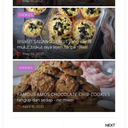
May 17, 2021
COOKIES
BISKUT SARANG SEMUT yang cair di
mulut..biskut raya lejen..tanpa mixer
May 10, 2021
COOKIES
FAMOUS AMOS CHOCOLATE CHIP COOKIES
rangup dan sedap - no mixer
April 15, 2021
NEXT