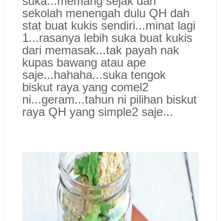
suka...memang sejak dari
sekolah menengah dulu QH dah
stat buat kukis sendiri...minat lagi
1...rasanya lebih suka buat kukis
dari memasak...tak payah nak
kupas bawang atau ape
saje...hahaha...suka tengok
biskut raya yang comel2
ni...geram...tahun ni pilihan biskut
raya QH yang simple2 saje...