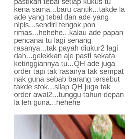
pastikan tebal setiap kukus tu
kena sama...baru cantik...takde la
ade yang tebal dan ade yang
nipis...sendiri tengok pon
rimas...hehehe...kalau ade papan
pencanai tu lagi senang
rasanya...tak payah diukur2 lagi
dah...gelekkan aje pasti sekata
ketinggiannya tu...QH ade juga
order tapi tak rasanya tak sempat
nak guna sebab barang tersebut
takde stok...silap QH juga tak
order awal2...tunggu tahun depan
la leh guna...hehehe