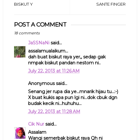
BISKUT Y
SANTE FINGER
POST A COMMENT
18 comments
JaSSNaNi
said...
assalamualaikum...
dah buat biskut raya yer,, sedap gak
nmpak biskut pandan nestom ni..
July 22, 2013 at 11:26 AM
Anonymous said...
Senang jer rupa dia ye...mnarik hijau tu...:-)
X buat kukis apa pun lgi ni...dok cbuk dgn
budak kecik ni...huhuhu...
July 22, 2013 at 11:28 AM
Cik Nur
said...
Assalam
Wangi semerbak biskut raya Qh ni