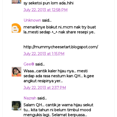
sy seketoi pun lom ada..hihi
July 22, 2013 at 12:58 PM
Unknown
said...
menariknye biskut ni..mcm nak try buat
la..mesti sedap ^_^ nak share resepi ye..
http://mummycheesetart.blogspot.com/
July 22, 2013 at 1:15 PM
Gee®
said...
Waaa...cantik kaler hijau nya... mesti
sedap ada rasa nestum kan QH... k.gee
angkut resipinya yer...
July 22, 2013 at 2:37 PM
Nazrah
said...
Salam QH... cantik je warna hijau sekut
tu... kita tahun ni belum timbul mood
mengukis lagi.. Selamat berpuasa...