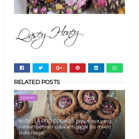
Whats
RELATED POSTS
app
COOKIES
NUTELLA POD COOKIES..biskut raya yang
mewah berbaloi cuba anti gagal (no mixer)
(edisi niaga)