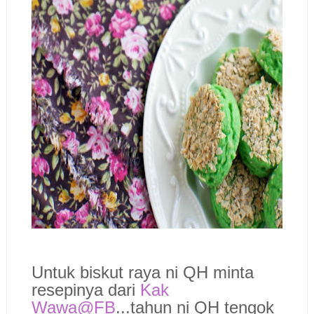
Untuk biskut raya ni QH minta
resepinya dari
Kak
Wawa@FB
...tahun ni QH tengok