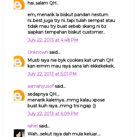
hai..salam QH..
em, menarik la biskut pandan nestum
ni..best juga try ni..tapi tulah sempat atau
tidak mau try buat sebab skang ni bz
siapkan tempahan biskut customer..
July 22, 2013 at 4:48 PM
Unknown
said...
Musti raya nie byk cookies kat umah QH
kan ermm mau raya sana lah ekkekekek..
July 22, 2013 at 5:01 PM
asmahyusof
said...
sedapnya QH...
menarik kalernya...mmg kalau xpose
buat kuih raya...mmg trs ngap :))
July 22, 2013 at 6:09 PM
rahel
said...
Wah...sekut raya dah mula keluar....