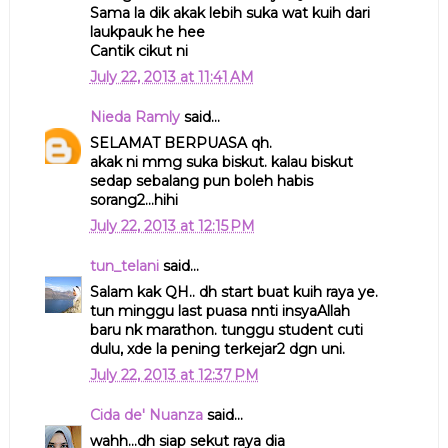
Sama la dik akak lebih suka wat kuih dari
laukpauk he hee
Cantik cikut ni
July 22, 2013 at 11:41 AM
Nieda Ramly
said...
SELAMAT BERPUASA qh.
akak ni mmg suka biskut. kalau biskut
sedap sebalang pun boleh habis
sorang2...hihi
July 22, 2013 at 12:15 PM
tun_telani
said...
Salam kak QH.. dh start buat kuih raya ye.
tun minggu last puasa nnti insyaAllah
baru nk marathon. tunggu student cuti
dulu, xde la pening terkejar2 dgn uni.
July 22, 2013 at 12:37 PM
Cida de' Nuanza
said...
wahh...dh siap sekut raya dia