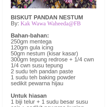
BISKUT PANDAN NESTUM
By:
Kak Wawa Waheeda@FB
Bahan-bahan:
250gm mentega
120gm gula icing
50gm nestum (kisar kasar)
300gm tepung redrose + 1/4 cwn
1/4 cwn susu tepung
2 sudu teh pandan paste
1 sudu teh baking powder
sedikit pewarna hijau
Untuk hiasan
1 biji telur + 1 sudu besar susu