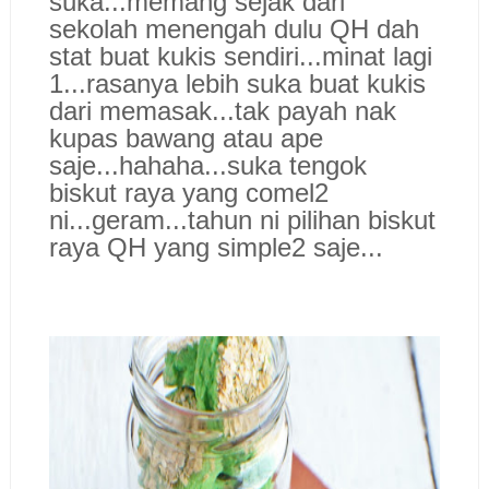
suka...memang sejak dari
sekolah menengah dulu QH dah
stat buat kukis sendiri...minat lagi
1...rasanya lebih suka buat kukis
dari memasak...tak payah nak
kupas bawang atau ape
saje...hahaha...suka tengok
biskut raya yang comel2
ni...geram...tahun ni pilihan biskut
raya QH yang simple2 saje...