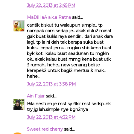
July 22, 2013 at 2:45 PM
MaDiHaA a.k.a Ratna
said...
cantik biskut tu walaupun simple.. tp
nampak cam sedap je.. akak dulu2 minat
gak buat kukis raya sendiri.. dari anak dara
lagi. tp la ni dah tak berapa suka buat
kukis.. cepat jemu.. mgkin sbb kena buat
byk kot.. kalau buat seadunan tu mgkin
ok.. akak kalau buat mmg kena buat utk
3 rumah.. hehe.. now senang beli je
kerepek2 untuk bagi2 mertua & mak..
hehe..
July 22, 2013 at 3:38 PM
Ain Fajar
said...
Bila nestum je mst sy fikir mst sedsp..nk
try jg lah.simple nye bgn2nya
July 22, 2013 at 4:32 PM
Sweet red cherry
said...