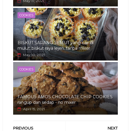
May 17, 2021
COOKIES
BISKUT SARANG SEMUT yang cair di
mulut..biskut raya lejen..tanpa mixer
May 10, 2021
COOKIES
FAMOUS AMOS CHOCOLATE CHIP COOKIES
rangup dan sedap - no mixer
April 15, 2021
PREVIOUS
NEXT