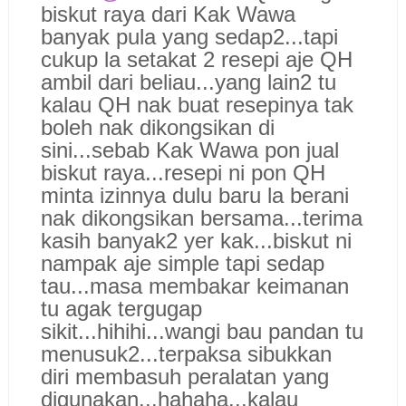
biskut raya dari Kak Wawa
banyak pula yang sedap2...tapi
cukup la setakat 2 resepi aje QH
ambil dari beliau...yang lain2 tu
kalau QH nak buat resepinya tak
boleh nak dikongsikan di
sini...sebab Kak Wawa pon jual
biskut raya...resepi ni pon QH
minta izinnya dulu baru la berani
nak dikongsikan bersama...terima
kasih banyak2 yer kak...biskut ni
nampak aje simple tapi sedap
tau...masa membakar keimanan
tu agak tergugap
sikit...hihihi...wangi bau pandan tu
menusuk2...terpaksa sibukkan
diri membasuh peralatan yang
digunakan...hahaha...kalau