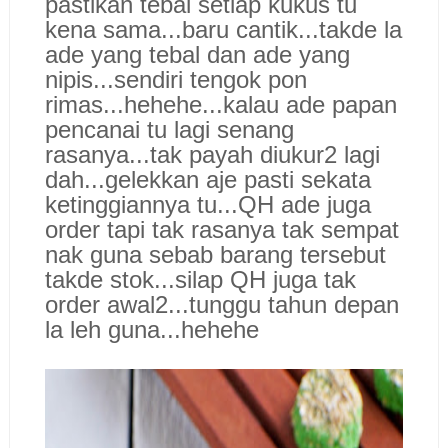
pastikan tebal setiap kukus tu
kena sama...baru cantik...takde la
ade yang tebal dan ade yang
nipis...sendiri tengok pon
rimas...hehehe...kalau ade papan
pencanai tu lagi senang
rasanya...tak payah diukur2 lagi
dah...gelekkan aje pasti sekata
ketinggiannya tu...QH ade juga
order tapi tak rasanya tak sempat
nak guna sebab barang tersebut
takde stok...silap QH juga tak
order awal2...tunggu tahun depan
la leh guna...hehehe