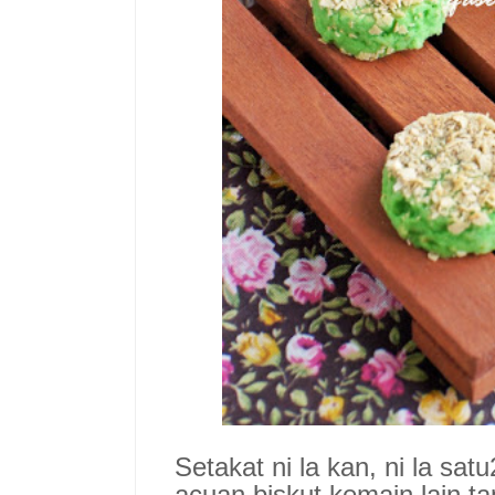
Setakat ni la kan, ni la sat
acuan biskut kemain lain tap