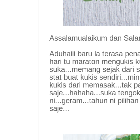
Assalamualaikum dan Sala
Aduhaiii baru la terasa pena
hari tu maraton mengukis ku
suka...memang sejak dari
stat buat kukis sendiri...mi
kukis dari memasak...tak 
saje...hahaha...suka tengo
ni...geram...tahun ni pilih
saje...