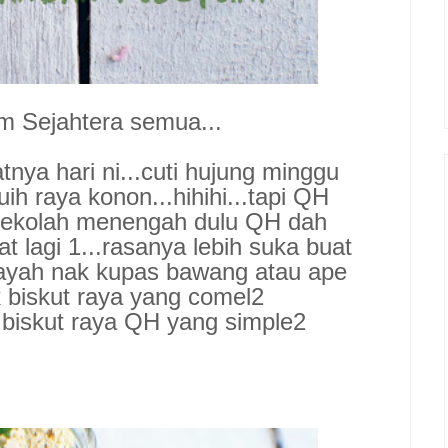
m Sejahtera semua...
tnya hari ni...cuti hujung minggu
ih raya konon...hihihi...tapi QH
 sekolah menengah dulu QH dah
nat lagi 1...rasanya lebih suka buat
payah nak kupas bawang atau ape
k biskut raya yang comel2
an biskut raya QH yang simple2