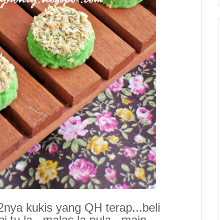
u2nya kukis yang QH terap...beli
i tu la...malas la pula...main