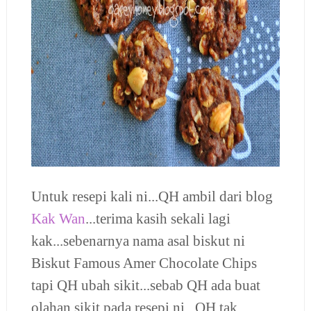
Untuk resepi kali ni...QH ambil dari blog
Kak Wan
...terima kasih sekali lagi
kak...sebenarnya nama asal biskut ni
Biskut Famous Amer Chocolate Chips
tapi QH ubah sikit...sebab QH ada buat
olahan sikit pada resepi ni...QH tak