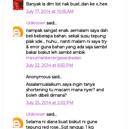
Banyak la dlm list nak buat..dan ke x..hee
July 17, 2014 at 10:55 AM
Unknown
said...
nampak sangat enak. semalam saya dah
beli beberapa bahan. sekali susu tepung
plak xde... huhu... nanti malam ni saya try
& error guna bahan yang ada saja sambil
bakar biskut leh sambil ambik
minumankecergasanbadan
July 22, 2014 at 6:50 PM
Anonymous said...
Assalamualaikum..saya ingin tanya
shortening tu macam mana nyer? and
boleh dibeli dimana?
July 23, 2014 at 2:02 PM
Unknown
said...
Selama ni diana buat biskut ni gune
tepung red rose...Sgt rangup. 1 kg