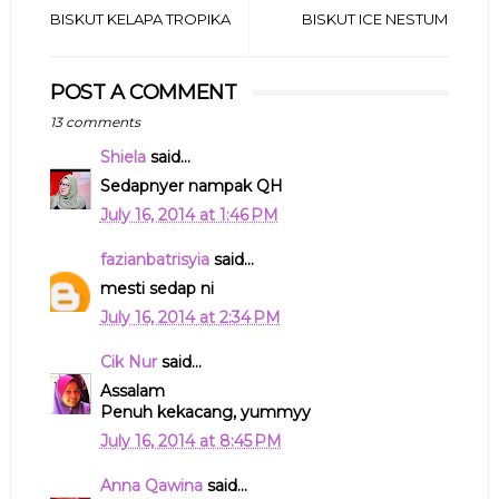
BISKUT KELAPA TROPIKA
BISKUT ICE NESTUM
POST A COMMENT
13 comments
Shiela
said...
Sedapnyer nampak QH
July 16, 2014 at 1:46 PM
fazianbatrisyia
said...
mesti sedap ni
July 16, 2014 at 2:34 PM
Cik Nur
said...
Assalam
Penuh kekacang, yummyy
July 16, 2014 at 8:45 PM
Anna Qawina
said...