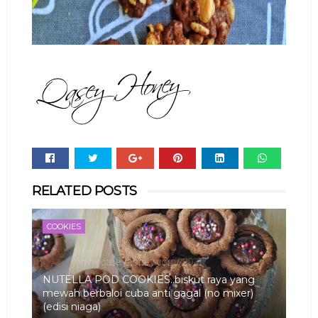
Whats
RELATED POSTS
app
COOKIES
NUTELLA POD COOKIES..biskut raya yang
mewah berbaloi cuba anti gagal (no mixer)
(edisi niaga)