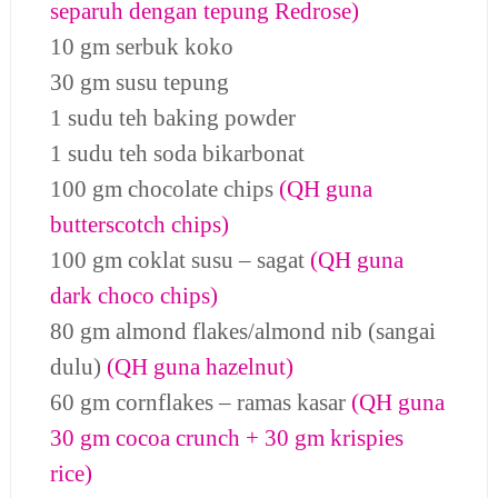
separuh dengan tepung Redrose)
10 gm serbuk koko
30 gm susu tepung
1 sudu teh baking powder
1 sudu teh soda bikarbonat
100 gm chocolate chips
(QH guna
butterscotch chips)
100 gm coklat susu – sagat
(QH guna
dark choco chips)
80 gm almond flakes/almond nib (sangai
dulu)
(QH guna hazelnut)
60 gm cornflakes – ramas kasar
(QH guna
30 gm cocoa crunch + 30 gm krispies
rice)