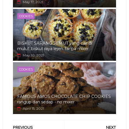
May 17, 2021
COOKIES
BISKUT SARANG SEMUT yang cair di
mulut..biskut raya lejen..tanpa mixer
May 10, 2021
COOKIES
FAMOUS AMOS CHOCOLATE CHIP COOKIES
rangup dan sedap - no mixer
April 15, 2021
PREVIOUS
NEXT