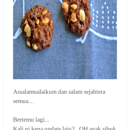
Assalamualaikum dan salam sejahtera
semua…
Bertemu lagi...
Kali ni kena update laju2...QH agak sibuk