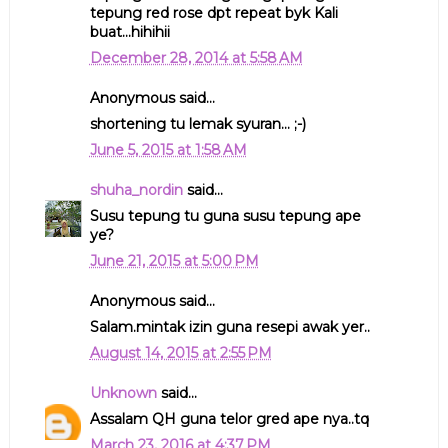
tepung red rose dpt repeat byk Kali
buat...hihihii
December 28, 2014 at 5:58 AM
Anonymous said...
shortening tu lemak syuran... ;-)
June 5, 2015 at 1:58 AM
shuha_nordin
said...
Susu tepung tu guna susu tepung ape
ye?
June 21, 2015 at 5:00 PM
Anonymous said...
Salam.mintak izin guna resepi awak yer..
August 14, 2015 at 2:55 PM
Unknown
said...
Assalam QH guna telor gred ape nya..tq
March 23, 2016 at 4:37 PM