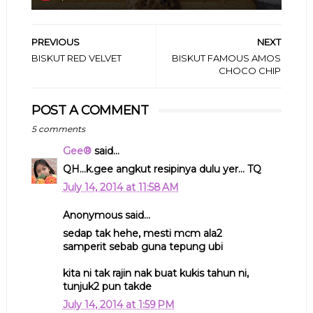
PREVIOUS
NEXT
BISKUT RED VELVET
BISKUT FAMOUS AMOS
CHOCO CHIP
POST A COMMENT
5 comments
Gee®
said...
QH...k.gee angkut resipinya dulu yer... TQ
July 14, 2014 at 11:58 AM
Anonymous said...
sedap tak hehe, mesti mcm ala2
samperit sebab guna tepung ubi
kita ni tak rajin nak buat kukis tahun ni,
tunjuk2 pun takde
July 14, 2014 at 1:59 PM