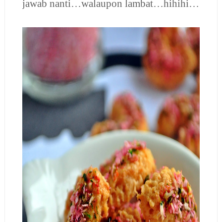
jawab nanti…walaupon lambat…hihihi…