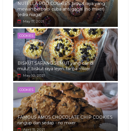
NUTELLA POD COOKIES..biskut raya yang
mewah berbaloi cuba anti gagal (no mixer)
(edisi niaga)
May 17, 2021
COOKIES
BISKUT SARANG SEMUT yang cair di
mulut..biskut raya lejen..tanpa mixer
May 10, 2021
COOKIES
FAMOUS AMOS CHOCOLATE CHIP COOKIES
rangup dan sedap - no mixer
April 15, 2021