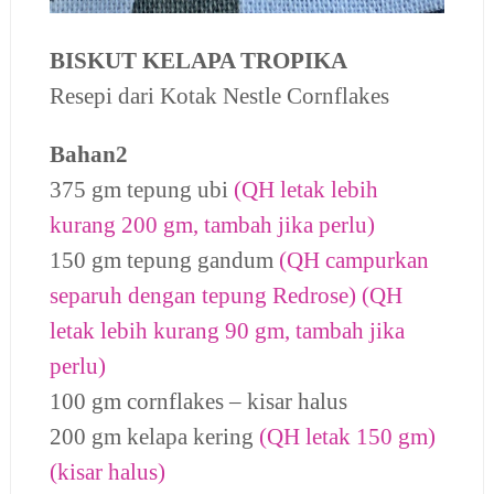
BISKUT KELAPA TROPIKA
Resepi dari Kotak
Nestle Cornflakes
Bahan2
375 gm tepung ubi
(QH letak lebih
kurang 200 gm, tambah jika perlu)
150 gm tepung gandum
(QH campurkan
separuh dengan tepung Redrose) (QH
letak lebih kurang 90 gm, tambah jika
perlu)
100 gm cornflakes – kisar halus
200 gm kelapa kering
(QH letak 150 gm)
(kisar halus)