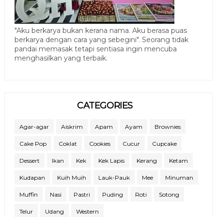
"Aku berkarya bukan kerana nama. Aku berasa puas
berkarya dengan cara yang sebegini". Seorang tidak
pandai memasak tetapi sentiasa ingin mencuba
menghasilkan yang terbaik.
CATEGORIES
Agar-agar
Aiskrim
Apam
Ayam
Brownies
Cake Pop
Coklat
Cookies
Cucur
Cupcake
Dessert
Ikan
Kek
Kek Lapis
Kerang
Ketam
Kudapan
Kuih Muih
Lauk-Pauk
Mee
Minuman
Muffin
Nasi
Pastri
Puding
Roti
Sotong
Telur
Udang
Western