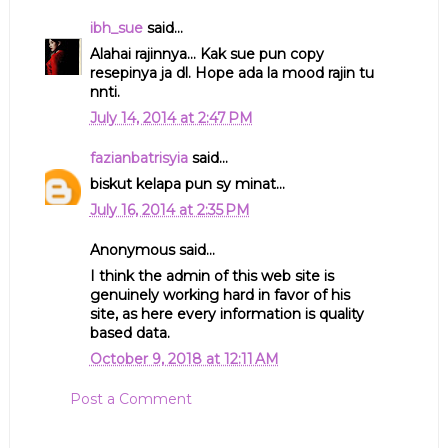
ibh_sue
said...
Alahai rajinnya... Kak sue pun copy
resepinya ja dl. Hope ada la mood rajin tu
nnti.
July 14, 2014 at 2:47 PM
fazianbatrisyia
said...
biskut kelapa pun sy minat...
July 16, 2014 at 2:35 PM
Anonymous said...
I think the admin of this web site is
genuinely working hard in favor of his
site, as here every information is quality
based data.
October 9, 2018 at 12:11 AM
Post a Comment