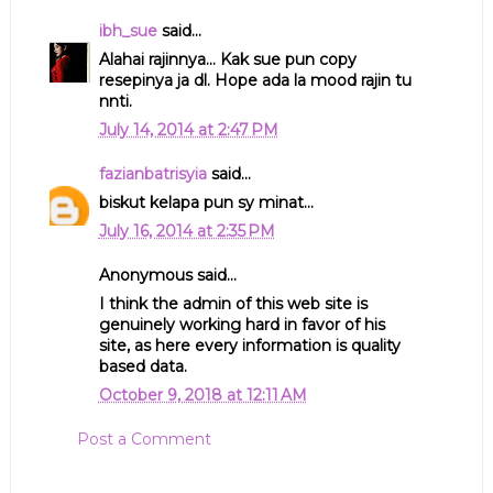
ibh_sue
said...
Alahai rajinnya... Kak sue pun copy
resepinya ja dl. Hope ada la mood rajin tu
nnti.
July 14, 2014 at 2:47 PM
fazianbatrisyia
said...
biskut kelapa pun sy minat...
July 16, 2014 at 2:35 PM
Anonymous said...
I think the admin of this web site is
genuinely working hard in favor of his
site, as here every information is quality
based data.
October 9, 2018 at 12:11 AM
Post a Comment