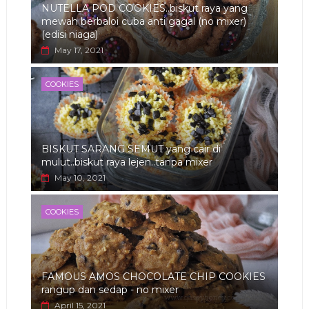
NUTELLA POD COOKIES..biskut raya yang
mewah berbaloi cuba anti gagal (no mixer)
(edisi niaga)
May 17, 2021
COOKIES
BISKUT SARANG SEMUT yang cair di
mulut..biskut raya lejen..tanpa mixer
May 10, 2021
COOKIES
FAMOUS AMOS CHOCOLATE CHIP COOKIES
rangup dan sedap - no mixer
April 15, 2021