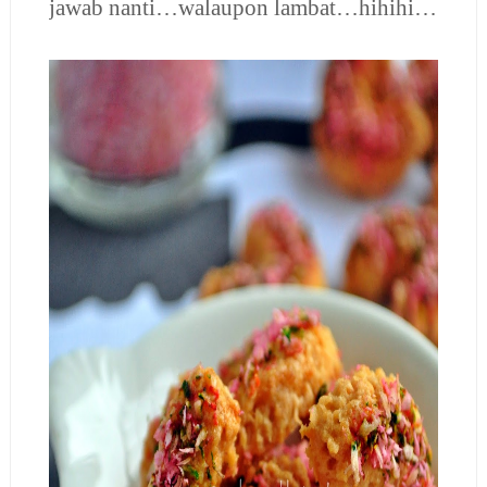
jawab nanti…walaupon lambat…hihihi…