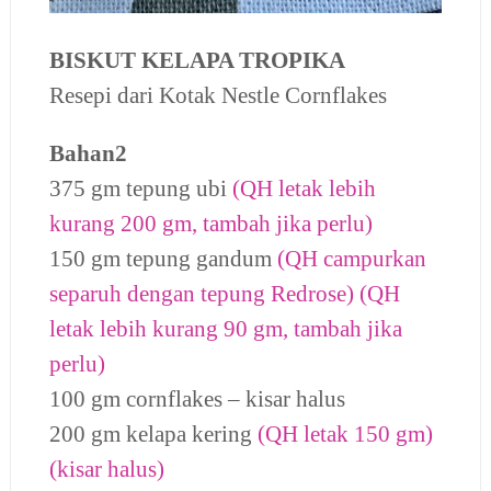
BISKUT KELAPA TROPIKA
Resepi dari Kotak
Nestle Cornflakes
Bahan2
375 gm tepung ubi
(QH letak lebih
kurang 200 gm, tambah jika perlu)
150 gm tepung gandum
(QH campurkan
separuh dengan tepung Redrose) (QH
letak lebih kurang 90 gm, tambah jika
perlu)
100 gm cornflakes – kisar halus
200 gm kelapa kering
(QH letak 150 gm)
(kisar halus)