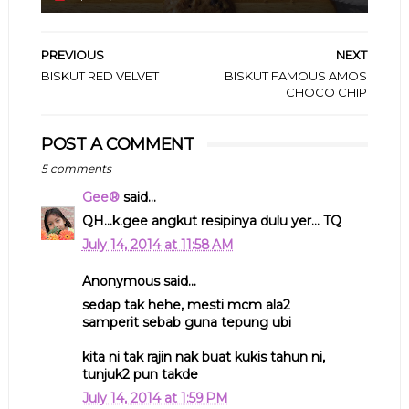
PREVIOUS
NEXT
BISKUT RED VELVET
BISKUT FAMOUS AMOS
CHOCO CHIP
POST A COMMENT
5 comments
Gee®
said...
QH...k.gee angkut resipinya dulu yer... TQ
July 14, 2014 at 11:58 AM
Anonymous said...
sedap tak hehe, mesti mcm ala2
samperit sebab guna tepung ubi
kita ni tak rajin nak buat kukis tahun ni,
tunjuk2 pun takde
July 14, 2014 at 1:59 PM