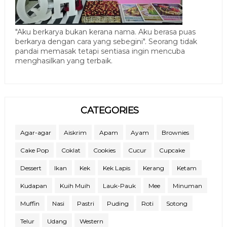
"Aku berkarya bukan kerana nama. Aku berasa puas
berkarya dengan cara yang sebegini". Seorang tidak
pandai memasak tetapi sentiasa ingin mencuba
menghasilkan yang terbaik.
CATEGORIES
Agar-agar
Aiskrim
Apam
Ayam
Brownies
Cake Pop
Coklat
Cookies
Cucur
Cupcake
Dessert
Ikan
Kek
Kek Lapis
Kerang
Ketam
Kudapan
Kuih Muih
Lauk-Pauk
Mee
Minuman
Muffin
Nasi
Pastri
Puding
Roti
Sotong
Telur
Udang
Western