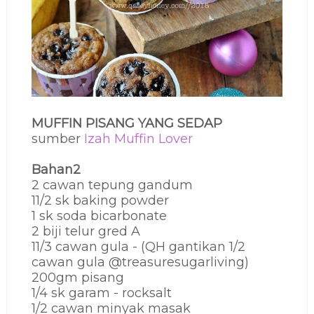
MUFFIN PISANG YANG SEDAP
sumber
Izah Muffin Lover
Bahan2
2 cawan tepung gandum
11/2 sk baking powder
1 sk soda bicarbonate
2 biji telur gred A
11/3 cawan gula - (QH gantikan 1/2
cawan gula @treasuresugarliving)
200gm pisang
1/4 sk garam - rocksalt
1/2 cawan minyak masak