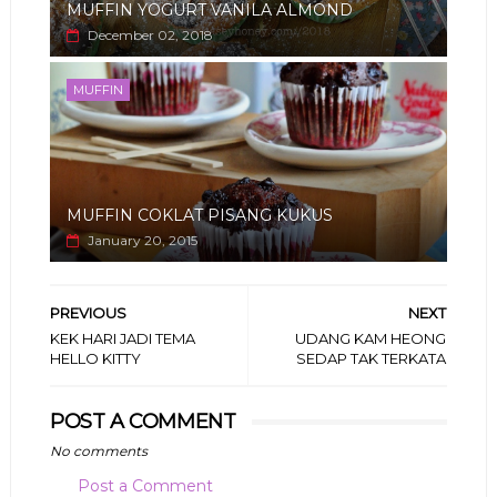
MUFFIN YOGURT VANILA ALMOND
December 02, 2018
MUFFIN
MUFFIN COKLAT PISANG KUKUS
January 20, 2015
PREVIOUS
NEXT
KEK HARI JADI TEMA
UDANG KAM HEONG
HELLO KITTY
SEDAP TAK TERKATA
POST A COMMENT
No comments
Post a Comment