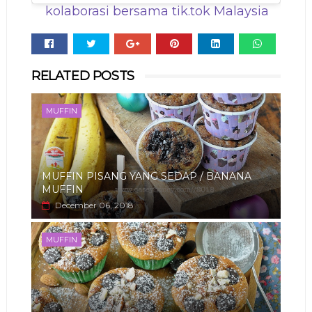
kolaborasi bersama tik.tok Malaysia
Whats
RELATED POSTS
app
MUFFIN
MUFFIN PISANG YANG SEDAP / BANANA
MUFFIN
December 06, 2018
MUFFIN