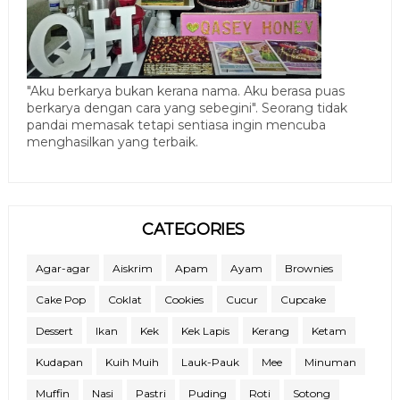
"Aku berkarya bukan kerana nama. Aku berasa puas
berkarya dengan cara yang sebegini". Seorang tidak
pandai memasak tetapi sentiasa ingin mencuba
menghasilkan yang terbaik.
CATEGORIES
Agar-agar
Aiskrim
Apam
Ayam
Brownies
Cake Pop
Coklat
Cookies
Cucur
Cupcake
Dessert
Ikan
Kek
Kek Lapis
Kerang
Ketam
Kudapan
Kuih Muih
Lauk-Pauk
Mee
Minuman
Muffin
Nasi
Pastri
Puding
Roti
Sotong