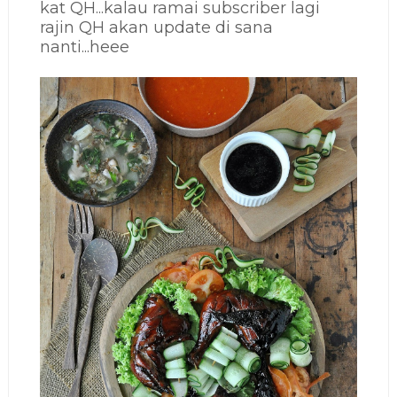
kat QH...kalau ramai subscriber lagi
rajin QH akan update di sana
nanti...heee