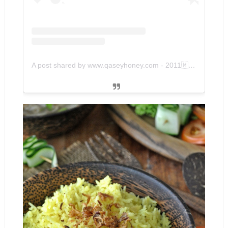
A post shared by www.qaseyhoney.com - 2011🇲🇾 (@qaseyhoney)