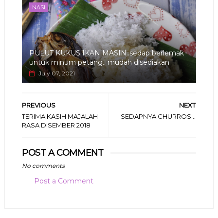
NASI
PULUT KUKUS IKAN MASIN..sedap berlemak
untuk minum petang.. mudah disediakan
July 07, 2021
PREVIOUS
NEXT
TERIMA KASIH MAJALAH
SEDAPNYA CHURROS...
RASA DISEMBER 2018
POST A COMMENT
No comments
Post a Comment