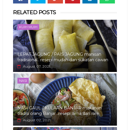
Whats
RELATED POSTS
app
KUIH MUIH
LEPAT JAGUNG / PAIS JAGUNG manisan
tradisional.. resepi mudah dan sukatan cawan
August 07, 2021
NASI
NASI GAUL / KULAAN BANJAR makanan
tradisi orang Banjar...resepi lama dan rare
August 02, 2021