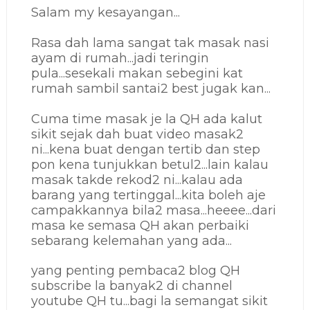
Salam my kesayangan...
Rasa dah lama sangat tak masak nasi
ayam di rumah...jadi teringin
pula...sesekali makan sebegini kat
rumah sambil santai2 best jugak kan...
Cuma time masak je la QH ada kalut
sikit sejak dah buat video masak2
ni...kena buat dengan tertib dan step
pon kena tunjukkan betul2...lain kalau
masak takde rekod2 ni...kalau ada
barang yang tertinggal...kita boleh aje
campakkannya bila2 masa...heeee...dari
masa ke semasa QH akan perbaiki
sebarang kelemahan yang ada...
yang penting pembaca2 blog QH
subscribe la banyak2 di channel
youtube QH tu...bagi la semangat sikit