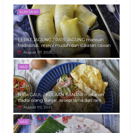
app
KUIH MUIH
LEPAT JAGUNG / PAIS JAGUNG manisan
tradisional.. resepi mudah dan sukatan cawan
August 07, 2021
NASI
NASI GAUL / KULAAN BANJAR makanan
tradisi orang Banjar...resepi lama dan rare
August 02, 2021
NASI