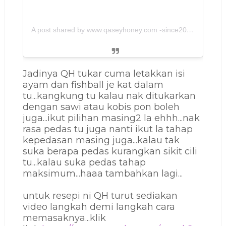
A post shared by www.qaseyhoney.com -since2011 (@qaseyhoney)
Jadinya QH tukar cuma letakkan isi
ayam dan fishball je kat dalam
tu...kangkung tu kalau nak ditukarkan
dengan sawi atau kobis pon boleh
juga...ikut pilihan masing2 la ehhh...nak
rasa pedas tu juga nanti ikut la tahap
kepedasan masing juga...kalau tak
suka berapa pedas kurangkan sikit cili
tu...kalau suka pedas tahap
maksimum...haaa tambahkan lagi...
untuk resepi ni QH turut sediakan
video langkah demi langkah cara
memasaknya...klik