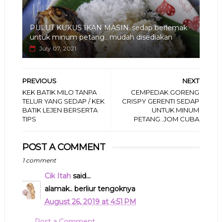
PULUT KUKUS IKAN MASIN..sedap berlemak
untuk minum petang.. mudah disediakan
July 07, 2021
PREVIOUS
NEXT
KEK BATIK MILO TANPA
CEMPEDAK GORENG
TELUR YANG SEDAP / KEK
CRISPY GERENTI SEDAP
BATIK LEJEN BERSERTA
UNTUK MINUM
TIPS
PETANG..JOM CUBA
POST A COMMENT
1 comment
Cik Itah
said...
alamak.. berliur tengoknya
August 26, 2019 at 4:51 PM
Post a Comment