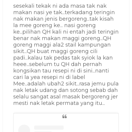
sesekali tekak ni ada masa tak nak
makan nasi ye tak...terkadang teringin
nak makan jenis bergoreng...tak kisah
la mee goreng ke... nasi goreng
ke...pilihan QH kali ni entah jadi teringin
benar nak makan maggi goreng...QH
goreng maggi ala2 stail kampungan
sikit...QH buat maggi goreng cili
padi...kalau tak pedas tak syiok la kan
heee...sebelum tu QH dah pernah
kongsikan tau resepi ni di sini...nanti
cari la yea resepi ni di label
Mee...adalah ubah2 sikit...rasa jemu pula
nak letak udang dan sotong sebab dah
selalu sangat asal masak bergoreng jer
mesti nak letak permata yang itu...