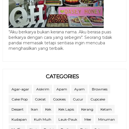
"Aku berkarya bukan kerana nama. Aku berasa puas
berkarya dengan cara yang sebegini". Seorang tidak
pandai memasak tetapi sentiasa ingin mencuba
menghasilkan yang terbaik.
CATEGORIES
Agar-agar
Aiskrim
Apam
Ayam
Brownies
Cake Pop
Coklat
Cookies
Cucur
Cupcake
Dessert
Ikan
Kek
Kek Lapis
Kerang
Ketam
Kudapan
Kuih Muih
Lauk-Pauk
Mee
Minuman