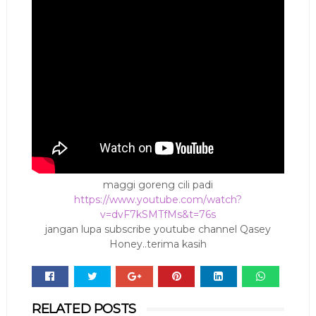
maggi goreng cili padi
https://www.youtube.com/watch?
v=dvF7kSMTfMs&t=76s
jangan lupa subscribe youtube channel Qasey
Honey..terima kasih
Whats
RELATED POSTS