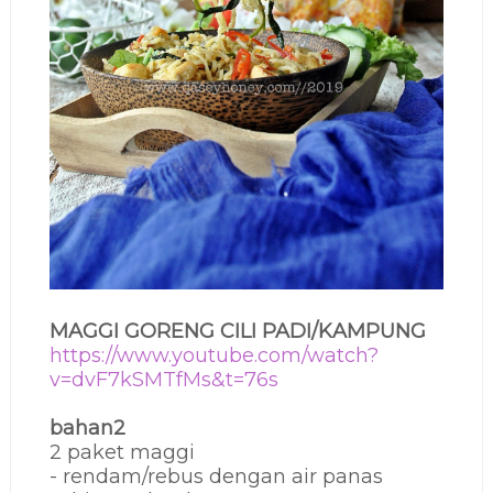
MAGGI GORENG CILI PADI/KAMPUNG
https://www.youtube.com/watch?
v=dvF7kSMTfMs&t=76s
bahan2
2 paket maggi
- rendam/rebus dengan air panas