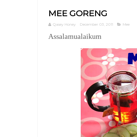
MEE GORENG
Qasey Honey
December 03, 2011
Mee
Assalamualaikum