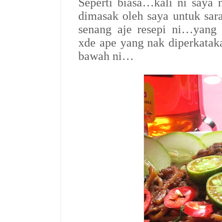
Seperti biasa…kali ni saya n
dimasak oleh saya untuk s
senang aje resepi ni…yang
xde ape yang nak diperkataka
bawah ni…