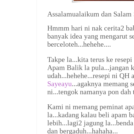
Assalamualaikum dan Salam S
Hmmm hari ni nak cerita2 bab
banyak idea yang mengarut se
berceloteh...hehehe....
Takpe la...kita terus ke resepi
Apam Balik la pula...jangan k
udah...hehehe...resepi ni QH 
Sayeayu
...agaknya memang s
ni...tengok namanya pon dah ta
Kami ni memang peminat apam
la...kadang kalau beli apam b
lebih...lagi2 jagung la...benda
dan bergaduh...hahaha...