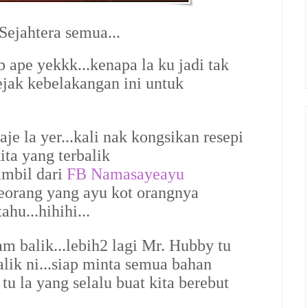
ejahtera semua...
 ape yekkk...kenapa la ku jadi tak
jak kebelakangan ini untuk
 aje la yer...kali nak kongsikan resepi
ita yang terbalik
ambil dari
FB Namasayeayu
eorang yang ayu kot orangnya
hu...hihihi...
 balik...lebih2 lagi Mr. Hubby tu
alik ni...siap minta semua bahan
 tu la yang selalu buat kita berebut