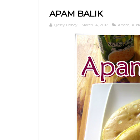
APAM BALIK
Qasey Honey
March 14, 2012
Apam
,
Kud