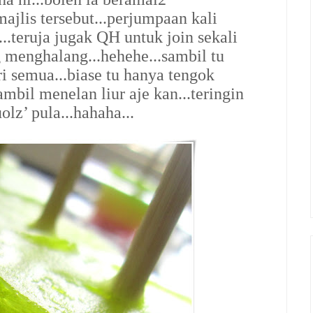
jlis tersebut...perjumpaan kali
...teruja jugak QH untuk join sekali
g menghalang...hehehe...sambil tu
i semua...biase tu hanya tengok
bil menelan liur aje kan...teringin
lz’ pula...hahaha...