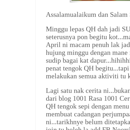
Assalamualaikum dan Salam S
Minggu lepas QH dah jadi
seterusnya pon begitu kot...
April ni macam penuh lak jadu
hujung minggu dengan mane n
sudip bagai kat dapur...hihihh
penat tengok QH begitu...tapi 
melakukan semua aktiviti tu k
Lagi satu nak cerita ni...buk
dari blog 1001 Rasa 1001 Ceri
QH tengok sepi dengan menu b
membuat cadangan perjumpa
ni...tarikhnye belum ditetapka
join tu boleh la add FB Noors