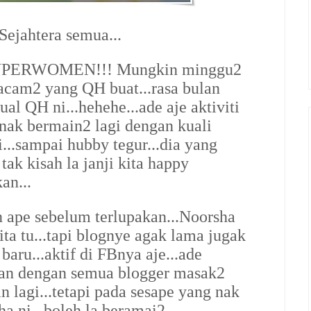
ejahtera semua...
 SUPERWOMEN!!! Mungkin minggu2
macam2 yang QH buat...rasa bulan
al QH ni...hehehe...ade aje aktiviti
ak bermain2 lagi dengan kuali
i...sampai hubby tegur...dia yang
tak kisah la janji kita happy
an...
an ape sebelum terlupakan...Noorsha
ta tu...tapi blognye agak lama jugak
aru...aktif di FBnya aje...ade
an dengan semua blogger masak2
n lagi...tetapi pada sesape yang nak
ha ni...boleh la beramai2